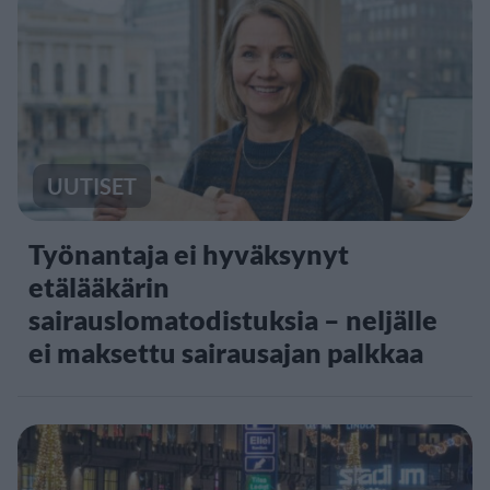
UUTISET
Työnantaja ei hyväksynyt
etälääkärin
sairauslomatodistuksia – neljälle
ei maksettu sairausajan palkkaa