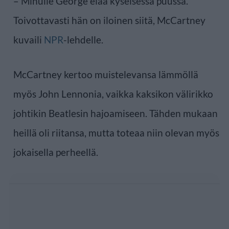
– Minulle George elää kyseisessä puussa.
Toivottavasti hän on iloinen siitä, McCartney
kuvaili
NPR
-lehdelle.
McCartney kertoo muistelevansa lämmöllä
myös John Lennonia, vaikka kaksikon välirikko
johtikin Beatlesin hajoamiseen. Tähden mukaan
heillä oli riitansa, mutta toteaa niin olevan myös
jokaisella perheellä.