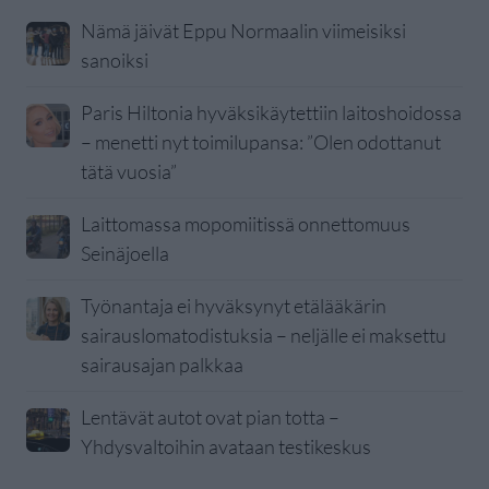
Nämä jäivät Eppu Normaalin viimeisiksi
sanoiksi
Paris Hiltonia hyväksikäytettiin laitoshoidossa
– menetti nyt toimilupansa: ”Olen odottanut
tätä vuosia”
Laittomassa mopomiitissä onnettomuus
Seinäjoella
Työnantaja ei hyväksynyt etälääkärin
sairauslomatodistuksia – neljälle ei maksettu
sairausajan palkkaa
Lentävät autot ovat pian totta –
Yhdysvaltoihin avataan testikeskus