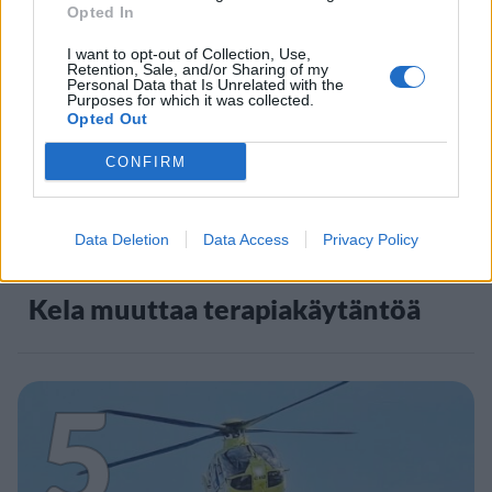
Opted In
4
I want to opt-out of Collection, Use,
Retention, Sale, and/or Sharing of my
Personal Data that Is Unrelated with the
Purposes for which it was collected.
Opted Out
CONFIRM
UUTISET
Data Deletion
Data Access
Privacy Policy
Kela muuttaa terapiakäytäntöä
5