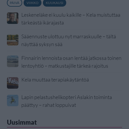
PÄIVÄ
VIIKKO
KUUKAUSI
Leskeneläke ei kuulu kaikille – Kela muistuttaa
tärkeästä ikärajasta
Sääennuste ulottuu nyt marraskuulle – tältä
näyttää syksyn sää
Finnairin lennoista osan lentää jatkossa toinen
lentoyhtiö – matkustajille tärkeä rajoitus
Kela muuttaa terapiakäytäntöä
Lapin pelastushelikopteri Aslakin toiminta
päättyy – rahat loppuivat
Uusimmat