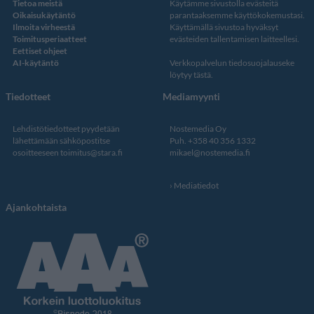
Tietoa meistä
Käytämme sivustolla evästeitä
Oikaisukäytäntö
parantaaksemme käyttökokemustasi.
Ilmoita virheestä
Käyttämällä sivustoa hyväksyt
Toimitusperiaatteet
evästeiden tallentamisen laitteellesi.
Eettiset ohjeet
AI-käytäntö
Verkkopalvelun
tiedosuojalauseke
löytyy tästä
.
Tiedotteet
Mediamyynti
Lehdistötiedotteet pyydetään
Nostemedia Oy
lähettämään sähköpostitse
Puh. +358 40 356 1332
osoitteeseen
toimitus@stara.fi
mikael@nostemedia.fi
Mediatiedot
Ajankohtaista