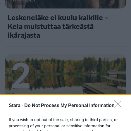
Leskeneläke ei kuulu kaikille –
Kela muistuttaa tärkeästä
ikärajasta
2
Stara -
Do Not Process My Personal Information
VIIHDEUUTISET
If you wish to opt-out of the sale, sharing to third parties, or
Sääennuste ulottuu nyt
processing of your personal or sensitive information for