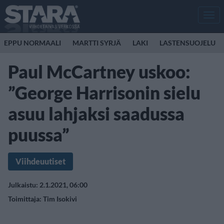
Men
EPPU NORMAALI
MARTTI SYRJÄ
LAKI
LASTENSUOJELU
Paul McCartney uskoo:
”George Harrisonin sielu
asuu lahjaksi saadussa
puussa”
Viihdeuutiset
Julkaistu: 2.1.2021, 06:00
Toimittaja:
Tim Isokivi