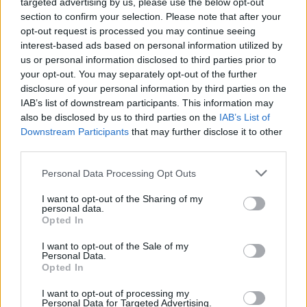
targeted advertising by us, please use the below opt-out
marraskuulle – tältä näyttää
section to confirm your selection. Please note that after your
syksyn sää
opt-out request is processed you may continue seeing
interest-based ads based on personal information utilized by
us or personal information disclosed to third parties prior to
your opt-out. You may separately opt-out of the further
3
disclosure of your personal information by third parties on the
IAB’s list of downstream participants. This information may
also be disclosed by us to third parties on the
IAB’s List of
Downstream Participants
that may further disclose it to other
third parties.
Personal Data Processing Opt Outs
MATKAILU
I want to opt-out of the Sharing of my
personal data.
Opted In
Finnairin lennoista osan lentää
I want to opt-out of the Sale of my
Personal Data.
jatkossa toinen lentoyhtiö –
Opted In
matkustajille tärkeä rajoitus
I want to opt-out of processing my
Personal Data for Targeted Advertising.