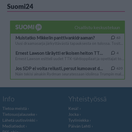
Suomi24
Info
Yhteistyössä
Tietoa meistä
Kesä!
Tietosuojalauseke
Jocka
Lähetä uutisvinkki
Tyyliniekka
Mediatiedot
Päivän Lehti
RSS-ohje