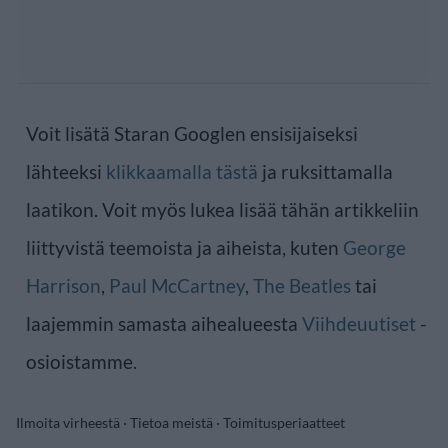
Voit lisätä Staran Googlen ensisijaiseksi
lähteeksi
klikkaamalla tästä
ja ruksittamalla
laatikon. Voit myös lukea lisää tähän artikkeliin
liittyvistä teemoista ja aiheista, kuten
George
Harrison
,
Paul McCartney
,
The Beatles
tai
laajemmin samasta aihealueesta
Viihdeuutiset
-
osioistamme.
Ilmoita virheestä
·
Tietoa meistä
·
Toimitusperiaatteet