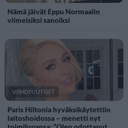
Nämä jäivät Eppu Normaalin
viimeisiksi sanoiksi
VIIHDEUUTISET
Paris Hiltonia hyväksikäytettiin
laitoshoidossa – menetti nyt
toimilupansa: ”Olen odottanut