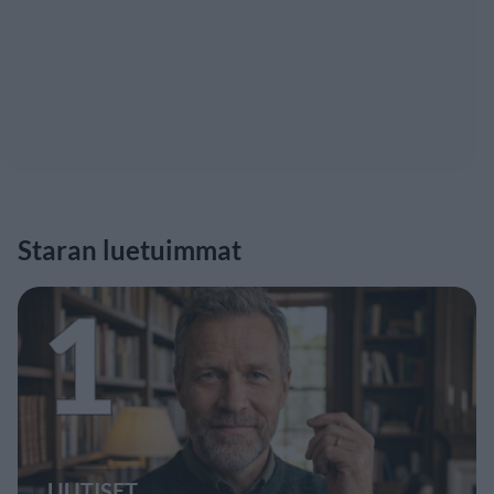
Staran luetuimmat
1
UUTISET