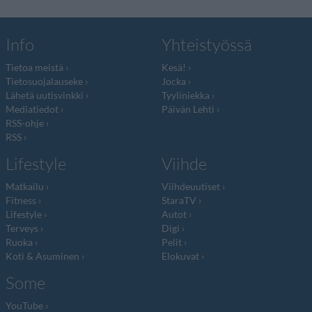
Info
Yhteistyössä
Tietoa meistä
Kesä!
Tietosuojalauseke
Jocka
Lähetä uutisvinkki
Tyyliniekka
Mediatiedot
Päivän Lehti
RSS-ohje
RSS
Lifestyle
Viihde
Matkailu
Viihdeuutiset
Fitness
StaraTV
Lifestyle
Autot
Terveys
Digi
Ruoka
Pelit
Koti & Asuminen
Elokuvat
Some
YouTube