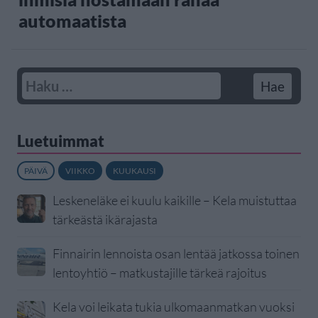
automaatista
Luetuimmat
PÄIVÄ
VIIKKO
KUUKAUSI
Leskeneläke ei kuulu kaikille – Kela muistuttaa
tärkeästä ikärajasta
Finnairin lennoista osan lentää jatkossa toinen
lentoyhtiö – matkustajille tärkeä rajoitus
Kela voi leikata tukia ulkomaanmatkan vuoksi