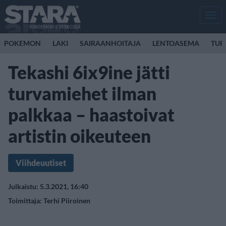
Men
POKEMON
LAKI
SAIRAANHOITAJA
LENTOASEMA
TUR
Tekashi 6ix9ine jätti
turvamiehet ilman
palkkaa – haastoivat
artistin oikeuteen
Viihdeuutiset
Julkaistu: 5.3.2021, 16:40
Toimittaja:
Terhi Piiroinen