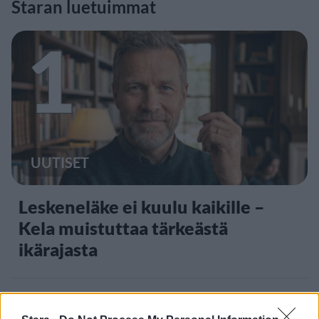
Staran luetuimmat
1
UUTISET
Leskeneläke ei kuulu kaikille –
Kela muistuttaa tärkeästä
ikärajasta