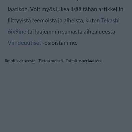
laatikon. Voit myös lukea lisää tähän artikkeliin
liittyvistä teemoista ja aiheista, kuten
Tekashi
6ix9ine
tai laajemmin samasta aihealueesta
Viihdeuutiset
-osioistamme.
Ilmoita virheestä
·
Tietoa meistä
·
Toimitusperiaatteet