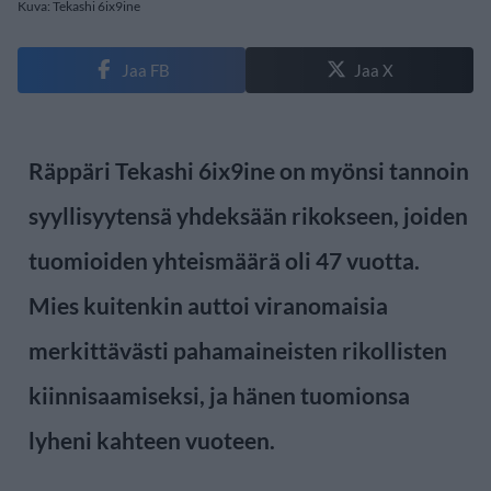
Kuva: Tekashi 6ix9ine
Jaa FB
Jaa X
Räppäri Tekashi 6ix9ine on myönsi tannoin
syyllisyytensä yhdeksään rikokseen, joiden
tuomioiden yhteismäärä oli 47 vuotta.
Mies kuitenkin auttoi viranomaisia
merkittävästi pahamaineisten rikollisten
kiinnisaamiseksi, ja hänen tuomionsa
lyheni kahteen vuoteen.