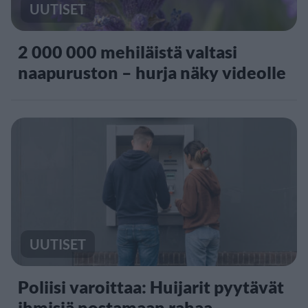
UUTISET
2 000 000 mehiläistä valtasi
naapuruston – hurja näky videolle
UUTISET
Poliisi varoittaa: Huijarit pyytävät
ihmisiä nostamaan rahaa