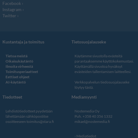
Facebook
Instagram
Twitter
Kustantaja ja toimitus
Tietosuojalauseke
Tietoa meistä
Käytämme sivustolla evästeitä
Oikaisukäytäntö
parantaaksemme käyttökokemustasi.
Ilmoita virheestä
Käyttämällä sivustoa hyväksyt
Toimitusperiaatteet
evästeiden tallentamisen laitteellesi.
Eettiset ohjeet
AI-käytäntö
Verkkopalvelun
tiedosuojalauseke
löytyy tästä
.
Tiedotteet
Mediamyynti
Lehdistötiedotteet pyydetään
Nostemedia Oy
lähettämään sähköpostitse
Puh. +358 40 356 1332
osoitteeseen
toimitus@stara.fi
mikael@nostemedia.fi
Mediatiedot