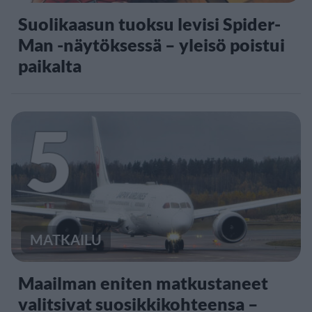
Suolikaasun tuoksu levisi Spider-
Man -näytöksessä – yleisö poistui
paikalta
5
MATKAILU
Maailman eniten matkustaneet
valitsivat suosikkikohteensa –