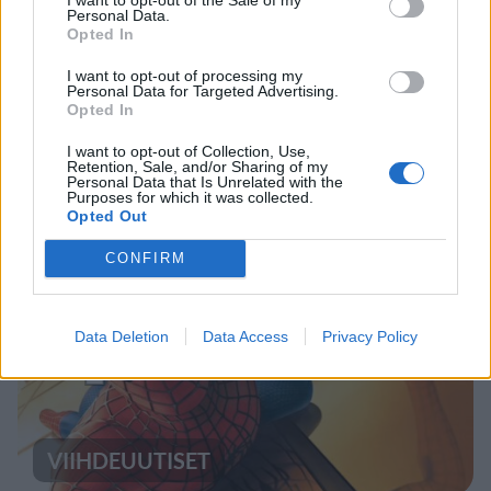
Personal Data.
Opted In
I want to opt-out of processing my
UUTISET
Personal Data for Targeted Advertising.
Opted In
Kela voi leikata tukia
I want to opt-out of Collection, Use,
Retention, Sale, and/or Sharing of my
ulkomaanmatkan vuoksi
Personal Data that Is Unrelated with the
Purposes for which it was collected.
Opted Out
CONFIRM
4
Data Deletion
Data Access
Privacy Policy
VIIHDEUUTISET