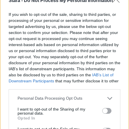
2
Stara -
Do Not Process My Personal Information
If you wish to opt-out of the sale, sharing to third parties, or
processing of your personal or sensitive information for
targeted advertising by us, please use the below opt-out
section to confirm your selection. Please note that after your
opt-out request is processed you may continue seeing
MATKAILU
interest-based ads based on personal information utilized by
us or personal information disclosed to third parties prior to
your opt-out. You may separately opt-out of the further
Finnairin lennoista osan lentää
disclosure of your personal information by third parties on the
jatkossa toinen lentoyhtiö –
IAB’s list of downstream participants. This information may
also be disclosed by us to third parties on the
IAB’s List of
matkustajille tärkeä rajoitus
Downstream Participants
that may further disclose it to other
third parties.
Personal Data Processing Opt Outs
3
I want to opt-out of the Sharing of my
personal data.
Opted In
I want to opt-out of the Sale of my