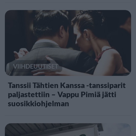
VIIHDEUUTISET
Tanssii Tähtien Kanssa -tanssiparit
paljastettiin – Vappu Pimiä jätti
suosikkiohjelman