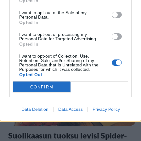
Opted In
UUTISET
I want to opt-out of the Sale of my
Personal Data.
Opted In
Moottoripyöräilijä pakeni poliisia
I want to opt-out of processing my
– tutkaan hurja ylinopeus
Personal Data for Targeted Advertising.
Opted In
I want to opt-out of Collection, Use,
5
Retention, Sale, and/or Sharing of my
Personal Data that Is Unrelated with the
Purposes for which it was collected.
Opted Out
CONFIRM
Data Deletion
Data Access
Privacy Policy
VIIHDEUUTISET
Suolikaasun tuoksu levisi Spider-