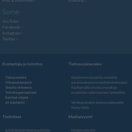
Koti & Asuminen
Elokuvat
Some
YouTube
Facebook
Instagram
Twitter
Kustantaja ja toimitus
Tietosuojalauseke
Tietoa meistä
Käytämme sivustolla evästeitä
Oikaisukäytäntö
parantaaksemme käyttökokemustasi.
Ilmoita virheestä
Käyttämällä sivustoa hyväksyt
Toimitusperiaatteet
evästeiden tallentamisen laitteellesi.
Eettiset ohjeet
AI-käytäntö
Verkkopalvelun
tiedosuojalauseke
löytyy tästä
.
Tiedotteet
Mediamyynti
Lehdistötiedotteet pyydetään
Nostemedia Oy