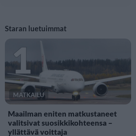
Staran luetuimmat
1
MATKAILU
Maailman eniten matkustaneet
valitsivat suosikkikohteensa –
yllättävä voittaja