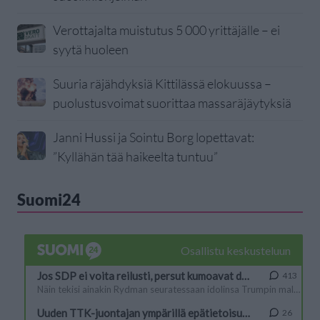
Verottajalta muistutus 5 000 yrittäjälle – ei
syytä huoleen
Suuria räjähdyksiä Kittilässä elokuussa –
puolustusvoimat suorittaa massaräjäytyksiä
Janni Hussi ja Sointu Borg lopettavat:
”Kyllähän tää haikeelta tuntuu”
Suomi24