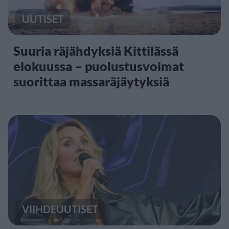
UUTISET
Suuria räjähdyksiä Kittilässä
elokuussa – puolustusvoimat
suorittaa massaräjäytyksiä
VIIHDEUUTISET