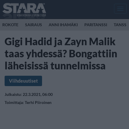
Men
ROKOTE
SAIRAUS
ANNI IHAMÄKI
PARITANSSI
TANSSI
Gigi Hadid ja Zayn Malik
taas yhdessä? Bongattiin
läheisissä tunnelmissa
Viihdeuutiset
Julkaistu: 22.3.2021, 06:00
Toimittaja:
Terhi Piiroinen