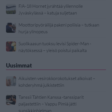
F/A-18 Hornet jyrähtää ylilennolle
Jyväskylässä – katuja suljetaan
Moottoripyöräilijä pakeni poliisia – tutkaan
hurja ylinopeus
Suolikaasun tuoksu levisi Spider-Man -
näytöksessä – yleisö poistui paikalta
Uusimmat
Aikuisten vesirokkorokotukset alkoivat –
kohderyhmä julkistettiin
Tanssii Tähtien Kanssa -tanssiparit
paljastettiin – Vappu Pimiä jätti
suosikkiohjelman