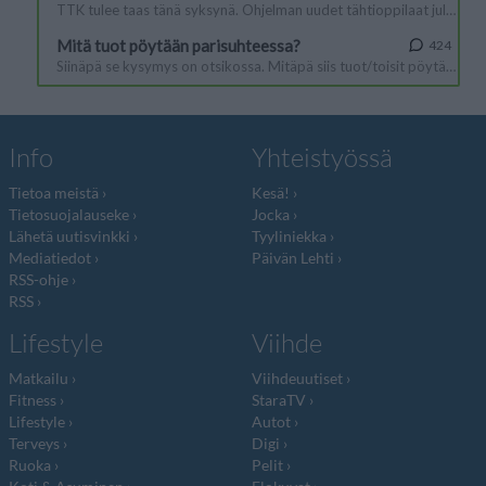
Info
Yhteistyössä
Tietoa meistä
Kesä!
Tietosuojalauseke
Jocka
Lähetä uutisvinkki
Tyyliniekka
Mediatiedot
Päivän Lehti
RSS-ohje
RSS
Lifestyle
Viihde
Matkailu
Viihdeuutiset
Fitness
StaraTV
Lifestyle
Autot
Terveys
Digi
Ruoka
Pelit