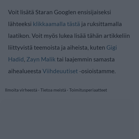
Voit lisätä Staran Googlen ensisijaiseksi
lähteeksi
klikkaamalla tästä
ja ruksittamalla
laatikon. Voit myös lukea lisää tähän artikkeliin
liittyvistä teemoista ja aiheista, kuten
Gigi
Hadid
,
Zayn Malik
tai laajemmin samasta
aihealueesta
Viihdeuutiset
-osioistamme.
Ilmoita virheestä
·
Tietoa meistä
·
Toimitusperiaatteet