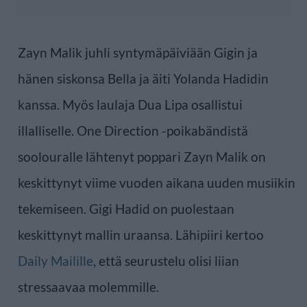
Zayn Malik juhli syntymäpäiviään Gigin ja
hänen siskonsa Bella ja äiti Yolanda Hadidin
kanssa. Myös laulaja Dua Lipa osallistui
illalliselle. One Direction -poikabändistä
soolouralle lähtenyt poppari Zayn Malik on
keskittynyt viime vuoden aikana uuden musiikin
tekemiseen. Gigi Hadid on puolestaan
keskittynyt mallin uraansa. Lähipiiri kertoo
Daily Mailille
, että seurustelu olisi liian
stressaavaa molemmille.