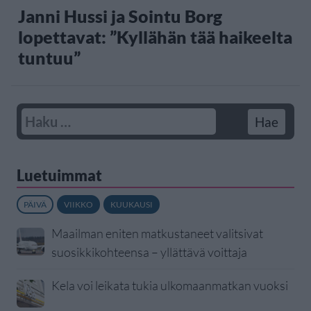
Janni Hussi ja Sointu Borg
lopettavat: ”Kyllähän tää haikeelta
tuntuu”
Luetuimmat
PÄIVÄ
VIIKKO
KUUKAUSI
Maailman eniten matkustaneet valitsivat
suosikkikohteensa – yllättävä voittaja
Kela voi leikata tukia ulkomaanmatkan vuoksi