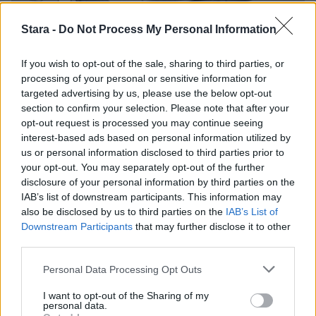
3
Stara -
Do Not Process My Personal Information
If you wish to opt-out of the sale, sharing to third parties, or
processing of your personal or sensitive information for
UUTISET
targeted advertising by us, please use the below opt-out
section to confirm your selection. Please note that after your
opt-out request is processed you may continue seeing
F/A-18 Hornet jyrähtää ylilennolle
interest-based ads based on personal information utilized by
Jyväskylässä – katuja suljetaan
us or personal information disclosed to third parties prior to
your opt-out. You may separately opt-out of the further
disclosure of your personal information by third parties on the
IAB’s list of downstream participants. This information may
4
also be disclosed by us to third parties on the
IAB’s List of
Downstream Participants
that may further disclose it to other
third parties.
Personal Data Processing Opt Outs
I want to opt-out of the Sharing of my
personal data.