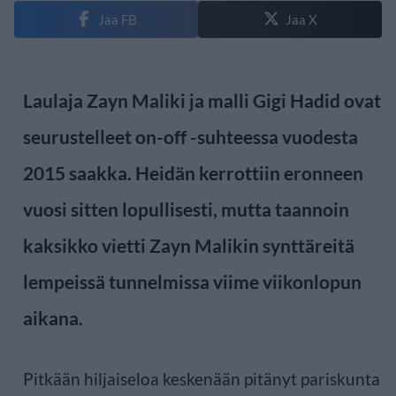
Jaa FB
Jaa X
Laulaja Zayn Maliki ja malli Gigi Hadid ovat
seurustelleet on-off -suhteessa vuodesta
2015 saakka. Heidän kerrottiin eronneen
vuosi sitten lopullisesti, mutta taannoin
kaksikko vietti Zayn Malikin synttäreitä
lempeissä tunnelmissa viime viikonlopun
aikana.
Pitkään hiljaiseloa keskenään pitänyt pariskunta