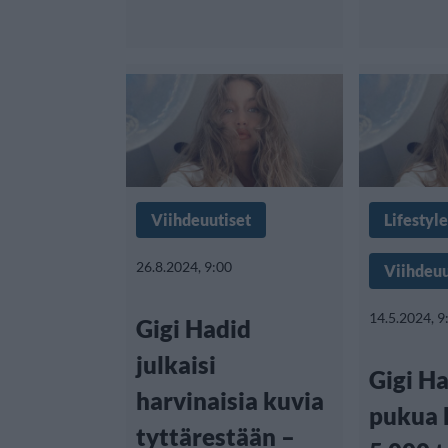
Viihdeuutiset
Lifestyle
26.8.2024, 9:00
Viihdeuu
14.5.2024, 9
Gigi Hadid
julkaisi
Gigi H
harvinaisia kuvia
pukua k
tyttärestään –