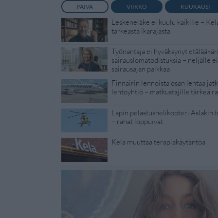
PÄIVÄ
VIIKKO
KUUKAUSI
Leskeneläke ei kuulu kaikille – Kel
tärkeästä ikärajasta
Työnantaja ei hyväksynyt etälääkär
sairauslomatodistuksia – neljälle e
sairausajan palkkaa
Finnairin lennoista osan lentää jat
lentoyhtiö – matkustajille tärkeä ra
Lapin pelastushelikopteri Aslakin 
– rahat loppuivat
Kela muuttaa terapiakäytäntöä