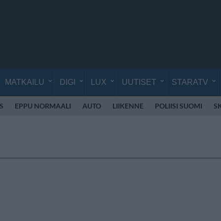
MATKAILU
DIGI
LUX
UUTISET
STARATV
S
EPPU NORMAALI
AUTO
LIIKENNE
POLIISI SUOMI
S