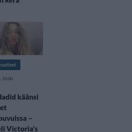
euutiset
, 10:00
Hadid käänsi
et
puvuissa –
li Victoria’s