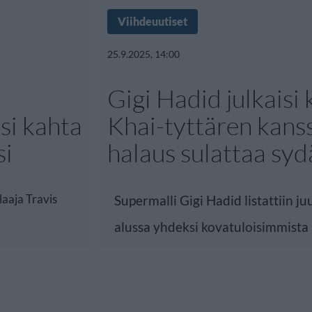
Viihdeuutiset
25.9.2025, 14:00
Gigi Hadid julkaisi 
si kahta
Khai-tyttären kans
si
halaus sulattaa sy
laaja Travis
Supermalli Gigi Hadid listattiin j
alussa yhdeksi kovatuloisimmista 