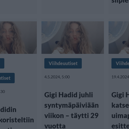
Viihdeuutiset
Viihd
4.5.2024, 5:00
19.4.2024
tiset
:30
Gigi Hadid juhli
Gigi 
syntymäpäiviään
katse
adidin
viikon – täytti 29
uima
oristeltiin
vuotta
esitte