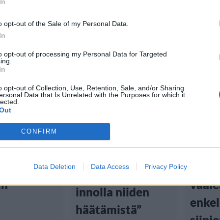
In
o opt-out of the Sale of my Personal Data.
In
to opt-out of processing my Personal Data for Targeted
tiset
Koti & Asuminen
Viihd
ing.
In
:00
4.11.2024
Viihdeuutiset
o opt-out of Collection, Use, Retention, Sale, and/or Sharing
ersonal Data that Is Unrelated with the Purposes for which it
lected.
17.12.2024, 18:00
Out
hetken
Gigi 
loisimmat
Victo
CONFIRM
Gigi Hadidin New
istattiin –
muot
Yorkin asunnossa
amaton
–
Data Deletion
Data Access
Privacy Policy
rottia: ”Odotan
en
vaal
innolla niiden
enkel
häätämistä”
siipi