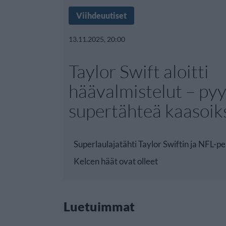
Viihdeuutiset
13.11.2025, 20:00
Taylor Swift aloitti
häävalmistelut – pyy
supertähteä kaasoik
Superlaulajatähti Taylor Swiftin ja NFL-pe
Kelcen häät ovat olleet
Luetuimmat