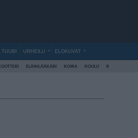
TUUBI
URHEILU
ELOKUVAT
KOOTTERI
ELÄINLÄÄKÄRI
KOIRA
KOULU
REPPU
MOP