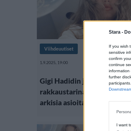
Stara -
Do
If you wish 
Viihdeuutiset
sensitive in
confirm you
1.9.2025, 19:00
continue se
information 
further disc
Gigi Hadidin ja Bradley Co
participants
Downstream 
rakkaustarina etenee – arv
arkisia asioita
Persona
I want t