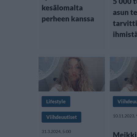
5 000 t
kesälomalta
asun t
perheen kanssa
tarvitt
ihmist
Lifestyle
Viihdeuu
10.11.2023, 
Viihdeuutiset
31.3.2024, 5:00
Meikkit