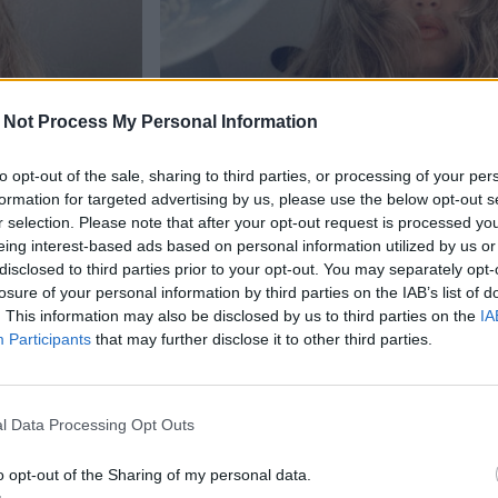
 Not Process My Personal Information
to opt-out of the sale, sharing to third parties, or processing of your per
Viihdeuutiset
formation for targeted advertising by us, please use the below opt-out s
r selection. Please note that after your opt-out request is processed y
1.6.2025, 5:00
eing interest-based ads based on personal information utilized by us or
disclosed to third parties prior to your opt-out. You may separately opt-
losure of your personal information by third parties on the IAB’s list of
operin
Ohhoh, Bella ja Gigi Hadid
. This information may also be disclosed by us to third parties on the
IA
Participants
that may further disclose it to other third parties.
ostavat
salatun siskopuolensa
l Data Processing Opt Outs
o opt-out of the Sharing of my personal data.