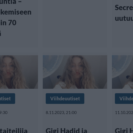
untia –
Secre
ekemiseen
uutu
iin 70
ä
tiset
Viihdeuutiset
Viihd
9:30
8.11.2023, 21:00
11.10.202
aiteilija
Gigi Hadid ja
Gigi 