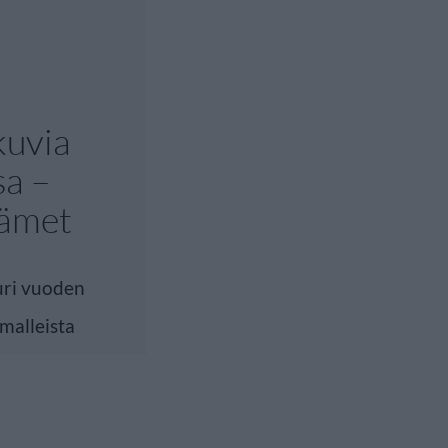
kuvia
sa –
dämet
uuri vuoden
malleista