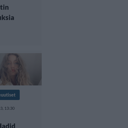
tin
uksia
euutiset
3, 13:30
Hadid