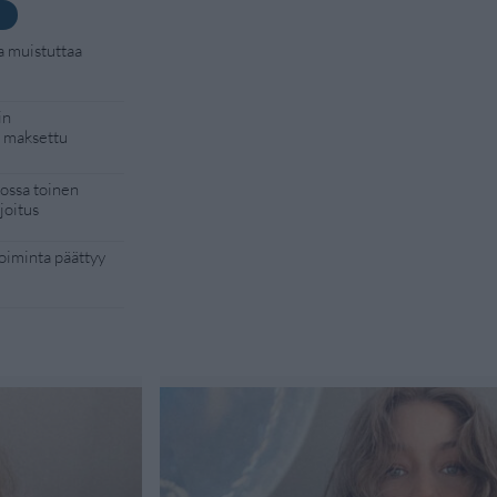
a muistuttaa
in
i maksettu
kossa toinen
joitus
toiminta päättyy