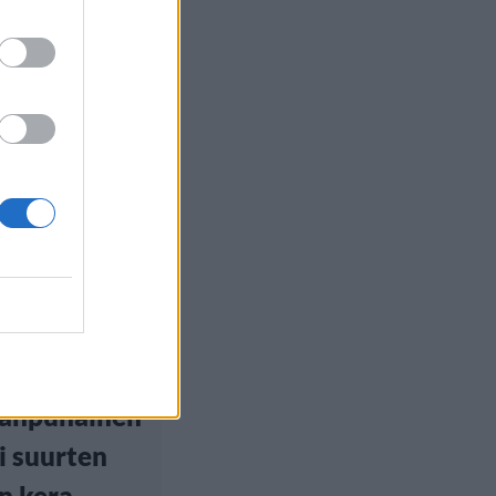
euutiset
, 12:00
Hadid avasi
ria’s Secret -
inäytöksen
eanpunainen
i suurten
en kera