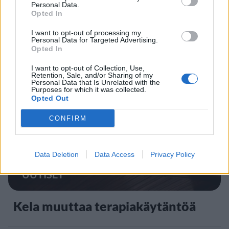
Personal Data.
Opted In
Lapin pelastushelikopteri Aslakin
I want to opt-out of processing my
Personal Data for Targeted Advertising.
toiminta päättyy – rahat loppuivat
Opted In
I want to opt-out of Collection, Use,
Retention, Sale, and/or Sharing of my
Personal Data that Is Unrelated with the
5
Purposes for which it was collected.
Opted Out
CONFIRM
Data Deletion
Data Access
Privacy Policy
UUTISET
Kela muuttaa terapiakäytäntöä