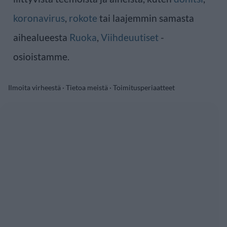
koronavirus
,
rokote
tai laajemmin samasta
aihealueesta
Ruoka
,
Viihdeuutiset
-
osioistamme.
Ilmoita virheestä
·
Tietoa meistä
·
Toimitusperiaatteet