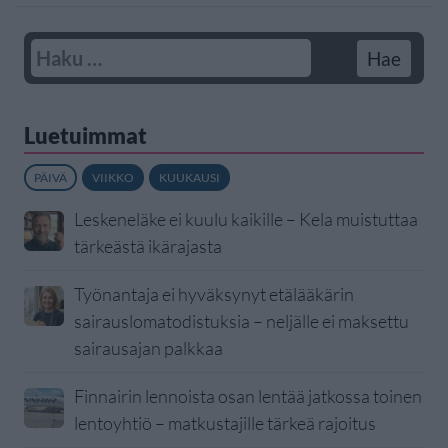
Luetuimmat
PÄIVÄ
VIIKKO
KUUKAUSI
Leskeneläke ei kuulu kaikille – Kela muistuttaa
tärkeästä ikärajasta
Työnantaja ei hyväksynyt etälääkärin
sairauslomatodistuksia – neljälle ei maksettu
sairausajan palkkaa
Finnairin lennoista osan lentää jatkossa toinen
lentoyhtiö – matkustajille tärkeä rajoitus