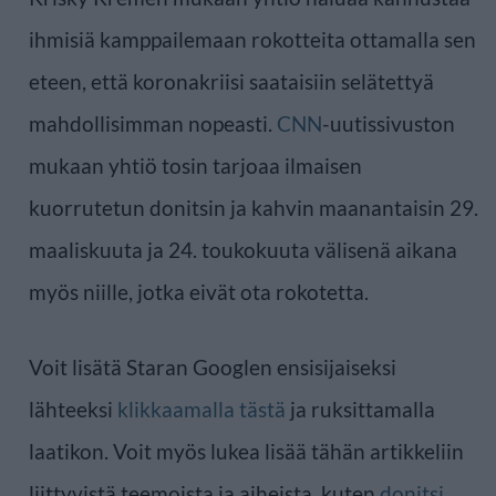
ihmisiä kamppailemaan rokotteita ottamalla sen
eteen, että koronakriisi saataisiin selätettyä
mahdollisimman nopeasti.
CNN
-uutissivuston
mukaan yhtiö tosin tarjoaa ilmaisen
kuorrutetun donitsin ja kahvin maanantaisin 29.
maaliskuuta ja 24. toukokuuta välisenä aikana
myös niille, jotka eivät ota rokotetta.
Voit lisätä Staran Googlen ensisijaiseksi
lähteeksi
klikkaamalla tästä
ja ruksittamalla
laatikon. Voit myös lukea lisää tähän artikkeliin
liittyvistä teemoista ja aiheista, kuten
donitsi
,