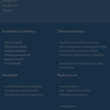
Facebook
Instagram
Twitter
Kustantaja ja toimitus
Tietosuojalauseke
Tietoa meistä
Käytämme sivustolla evästeitä
Oikaisukäytäntö
parantaaksemme käyttökokemustasi.
Ilmoita virheestä
Käyttämällä sivustoa hyväksyt
Toimitusperiaatteet
evästeiden tallentamisen laitteellesi.
Eettiset ohjeet
AI-käytäntö
Verkkopalvelun
tiedosuojalauseke
löytyy tästä
.
Tiedotteet
Mediamyynti
Lehdistötiedotteet pyydetään
Nostemedia Oy
lähettämään sähköpostitse
Puh. +358 40 356 1332
osoitteeseen
toimitus@stara.fi
mikael@nostemedia.fi
Mediatiedot