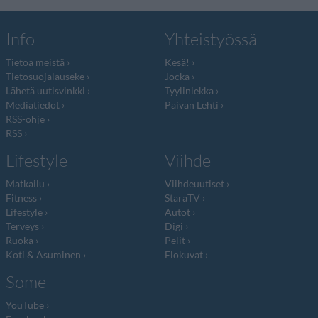
Info
Yhteistyössä
Tietoa meistä
Kesä!
Tietosuojalauseke
Jocka
Lähetä uutisvinkki
Tyyliniekka
Mediatiedot
Päivän Lehti
RSS-ohje
RSS
Lifestyle
Viihde
Matkailu
Viihdeuutiset
Fitness
StaraTV
Lifestyle
Autot
Terveys
Digi
Ruoka
Pelit
Koti & Asuminen
Elokuvat
Some
YouTube