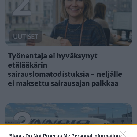
2
UUTISET
Työnantaja ei hyväksynyt
etälääkärin
sairauslomatodistuksia – neljälle
ei maksettu sairausajan palkkaa
3
Stara -
Do Not Process My Personal Information