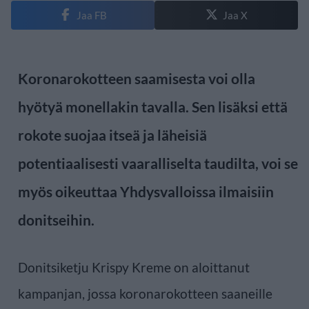
Jaa FB
Jaa X
Koronarokotteen saamisesta voi olla
hyötyä monellakin tavalla. Sen lisäksi että
rokote suojaa itseä ja läheisiä
potentiaalisesti vaaralliselta taudilta, voi se
myös oikeuttaa Yhdysvalloissa ilmaisiin
donitseihin.
Donitsiketju Krispy Kreme on aloittanut
kampanjan, jossa koronarokotteen saaneille