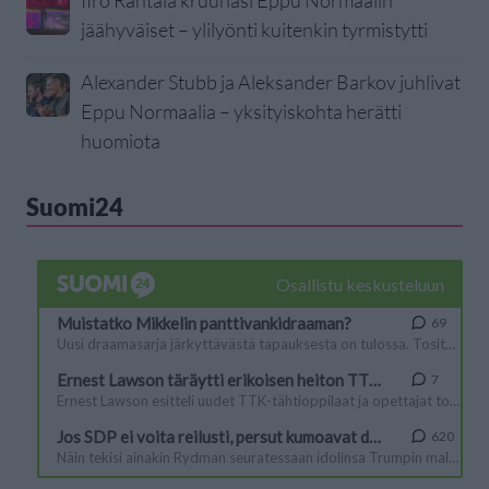
IIro Rantala kruunasi Eppu Normaalin
jäähyväiset – ylilyönti kuitenkin tyrmistytti
Alexander Stubb ja Aleksander Barkov juhlivat
Eppu Normaalia – yksityiskohta herätti
huomiota
Suomi24