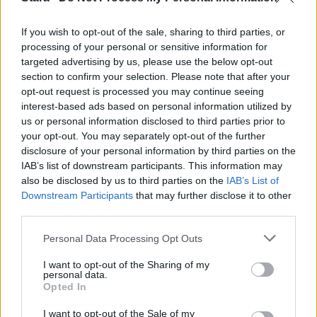
If you wish to opt-out of the sale, sharing to third parties, or
processing of your personal or sensitive information for
MATKAILU
targeted advertising by us, please use the below opt-out
section to confirm your selection. Please note that after your
Finnairin lennoista osan lentää
opt-out request is processed you may continue seeing
interest-based ads based on personal information utilized by
jatkossa toinen lentoyhtiö –
us or personal information disclosed to third parties prior to
matkustajille tärkeä rajoitus
your opt-out. You may separately opt-out of the further
disclosure of your personal information by third parties on the
IAB’s list of downstream participants. This information may
also be disclosed by us to third parties on the
IAB’s List of
4
Downstream Participants
that may further disclose it to other
third parties.
Personal Data Processing Opt Outs
I want to opt-out of the Sharing of my
personal data.
Opted In
UUTISET
I want to opt-out of the Sale of my