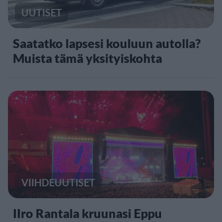
UUTISET
Saatatko lapsesi kouluun autolla?
Muista tämä yksityiskohta
VIIHDEUUTISET
IIro Rantala kruunasi Eppu