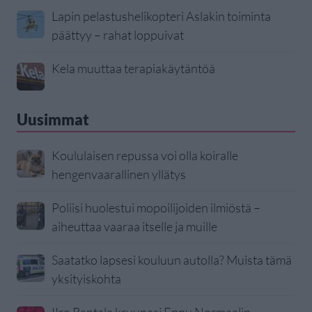
Lapin pelastushelikopteri Aslakin toiminta
päättyy – rahat loppuivat
Kela muuttaa terapiakäytäntöä
Uusimmat
Koululaisen repussa voi olla koiralle
hengenvaarallinen yllätys
Poliisi huolestui mopoilijoiden ilmiöstä –
aiheuttaa vaaraa itselle ja muille
Saatatko lapsesi kouluun autolla? Muista tämä
yksityiskohta