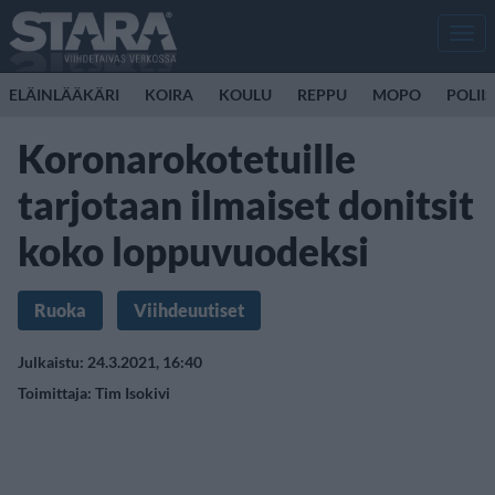
Men
ELÄINLÄÄKÄRI
KOIRA
KOULU
REPPU
MOPO
POLII
Koronarokotetuille
tarjotaan ilmaiset donitsit
koko loppuvuodeksi
Ruoka
Viihdeuutiset
Julkaistu: 24.3.2021, 16:40
Toimittaja:
Tim Isokivi