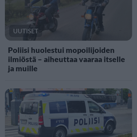
UUTISET
Poliisi huolestui mopoilijoiden
ilmiöstä – aiheuttaa vaaraa itselle
ja muille