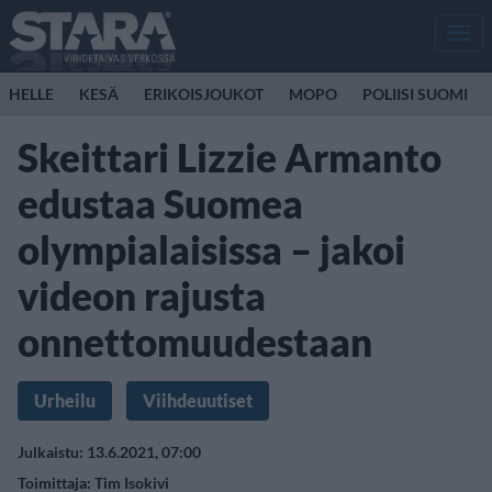
Men
HELLE
KESÄ
ERIKOISJOUKOT
MOPO
POLIISI SUOMI
Skeittari Lizzie Armanto
edustaa Suomea
olympialaisissa – jakoi
videon rajusta
onnettomuudestaan
Urheilu
Viihdeuutiset
Julkaistu: 13.6.2021, 07:00
Toimittaja:
Tim Isokivi