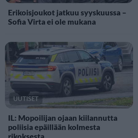
Erikoisjoukot jatkuu syyskuussa –
Sofia Virta ei ole mukana
UUTISET
IL: Mopoilijan ojaan kiilannutta
poliisia epäillään kolmesta
rikoksesta