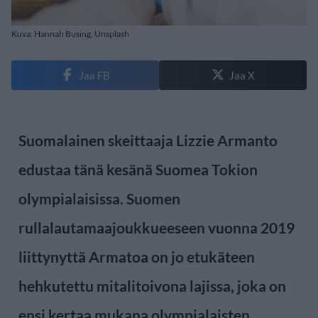
Kuva: Hannah Busing, Unsplash
Jaa FB
Jaa X
Suomalainen skeittaaja Lizzie Armanto
edustaa tänä kesänä Suomea Tokion
olympialaisissa. Suomen
rullalautamaajoukkueeseen vuonna 2019
liittynyttä Armatoa on jo etukäteen
hehkutettu mitalitoivona lajissa, joka on
ensi kertaa mukana olympialaisten