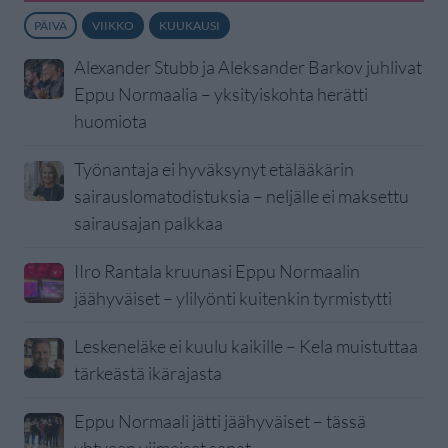
PÄIVÄ
VIIKKO
KUUKAUSI
Alexander Stubb ja Aleksander Barkov juhlivat
Eppu Normaalia – yksityiskohta herätti
huomiota
Työnantaja ei hyväksynyt etälääkärin
sairauslomatodistuksia – neljälle ei maksettu
sairausajan palkkaa
IIro Rantala kruunasi Eppu Normaalin
jäähyväiset – ylilyönti kuitenkin tyrmistytti
Leskeneläke ei kuulu kaikille – Kela muistuttaa
tärkeästä ikärajasta
Eppu Normaali jätti jäähyväiset – tässä
yhtyeen viimeiset sanat