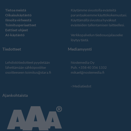
Tietoa meistä
Käytämme sivustolla evästeitä
Oikaisukäytäntö
parantaaksemme käyttökokemustasi.
Ilmoita virheestä
Käyttämällä sivustoa hyväksyt
Toimitusperiaatteet
evästeiden tallentamisen laitteellesi.
Eettiset ohjeet
AI-käytäntö
Verkkopalvelun
tiedosuojalauseke
löytyy tästä
.
Tiedotteet
Mediamyynti
Lehdistötiedotteet pyydetään
Nostemedia Oy
lähettämään sähköpostitse
Puh. +358 40 356 1332
osoitteeseen
toimitus@stara.fi
mikael@nostemedia.fi
Mediatiedot
Ajankohtaista