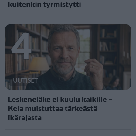
kuitenkin tyrmistytti
4
UUTISET
Leskeneläke ei kuulu kaikille –
Kela muistuttaa tärkeästä
ikärajasta