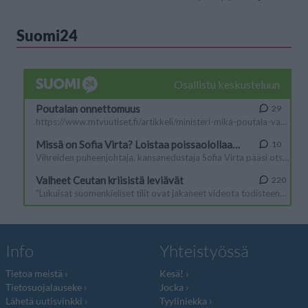
Suomi24
Info
Yhteistyössä
Tietoa meistä
Kesä!
Tietosuojalauseke
Jocka
Lähetä uutisvinkki
Tyyliniekka