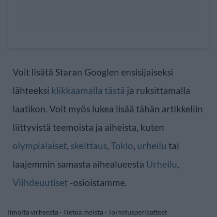
Voit lisätä Staran Googlen ensisijaiseksi
lähteeksi
klikkaamalla tästä
ja ruksittamalla
laatikon. Voit myös lukea lisää tähän artikkeliin
liittyvistä teemoista ja aiheista, kuten
olympialaiset
,
skeittaus
,
Tokio
,
urheilu
tai
laajemmin samasta aihealueesta
Urheilu
,
Viihdeuutiset
-osioistamme.
Ilmoita virheestä
·
Tietoa meistä
·
Toimitusperiaatteet