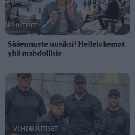
UUTISET
Sääennuste uusiksi! Hellelukemat
yhä mahdollisia
VIIHDEUUTISET