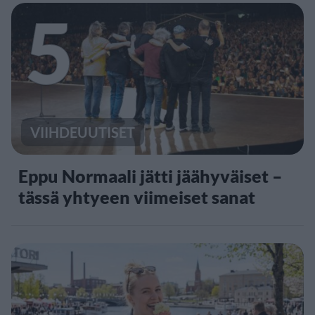
5
VIIHDEUUTISET
Eppu Normaali jätti jäähyväiset –
tässä yhtyeen viimeiset sanat