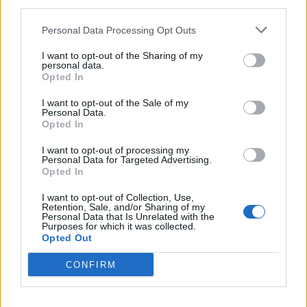
third parties.
VIIHDEUUTISET
Personal Data Processing Opt Outs
Alexander Stubb ja Aleksander
I want to opt-out of the Sharing of my
personal data.
Barkov juhlivat Eppu Normaalia –
Opted In
yksityiskohta herätti huomiota
I want to opt-out of the Sale of my
Personal Data.
Opted In
2
I want to opt-out of processing my
Personal Data for Targeted Advertising.
Opted In
I want to opt-out of Collection, Use,
Retention, Sale, and/or Sharing of my
Personal Data that Is Unrelated with the
Purposes for which it was collected.
Opted Out
UUTISET
CONFIRM
Työnantaja ei hyväksynyt