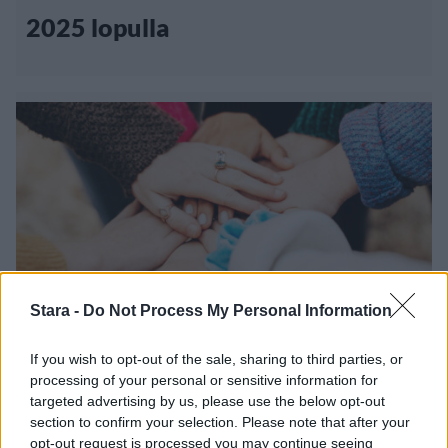
2025 lopulla
Stara -
Do Not Process My Personal Information
Urheilu
Viihdeuutiset
If you wish to opt-out of the sale, sharing to third parties, or
processing of your personal or sensitive information for
24.3.2024, 21:00
targeted advertising by us, please use the below opt-out
section to confirm your selection. Please note that after your
opt-out request is processed you may continue seeing