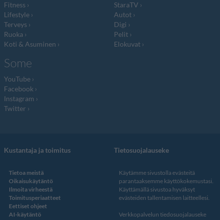
Fitness
StaraTV
Lifestyle
Autot
Terveys
Digi
Ruoka
Pelit
Koti & Asuminen
Elokuvat
Some
YouTube
Facebook
Instagram
Twitter
Kustantaja ja toimitus
Tietosuojalauseke
Tietoa meistä
Käytämme sivustolla evästeitä
Oikaisukäytäntö
parantaaksemme käyttökokemustasi.
Ilmoita virheestä
Käyttämällä sivustoa hyväksyt
Toimitusperiaatteet
evästeiden tallentamisen laitteellesi.
Eettiset ohjeet
AI-käytäntö
Verkkopalvelun
tiedosuojalauseke