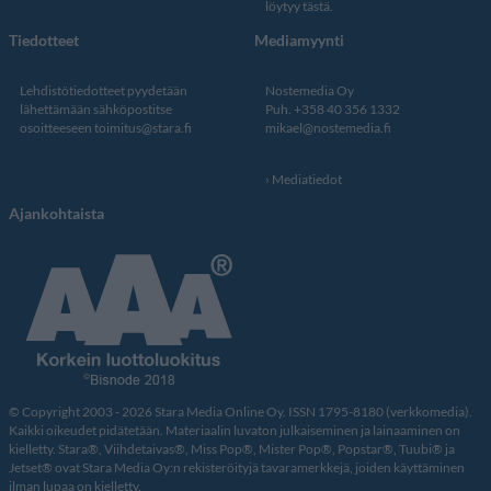
löytyy tästä
.
Tiedotteet
Mediamyynti
Lehdistötiedotteet pyydetään
Nostemedia Oy
lähettämään sähköpostitse
Puh. +358 40 356 1332
osoitteeseen
toimitus@stara.fi
mikael@nostemedia.fi
Mediatiedot
Ajankohtaista
© Copyright 2003 - 2026 Stara Media Online Oy. ISSN 1795-8180 (verkkomedia).
Kaikki oikeudet pidätetään. Materiaalin luvaton julkaiseminen ja lainaaminen on
kielletty. Stara®, Viihdetaivas®, Miss Pop®, Mister Pop®, Popstar®, Tuubi® ja
Jetset® ovat Stara Media Oy:n rekisteröityjä tavaramerkkejä, joiden käyttäminen
ilman lupaa on kielletty.