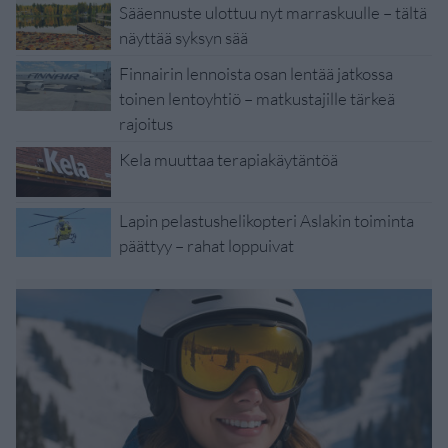
Sääennuste ulottuu nyt marraskuulle – tältä
näyttää syksyn sää
Finnairin lennoista osan lentää jatkossa
toinen lentoyhtiö – matkustajille tärkeä
rajoitus
Kela muuttaa terapiakäytäntöä
Lapin pelastushelikopteri Aslakin toiminta
päättyy – rahat loppuivat