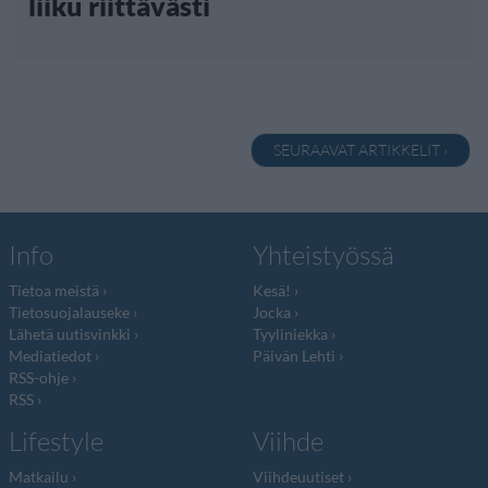
liiku riittävästi
SEURAAVAT ARTIKKELIT ›
Info
Yhteistyössä
Tietoa meistä
Kesä!
Tietosuojalauseke
Jocka
Lähetä uutisvinkki
Tyyliniekka
Mediatiedot
Päivän Lehti
RSS-ohje
RSS
Lifestyle
Viihde
Matkailu
Viihdeuutiset