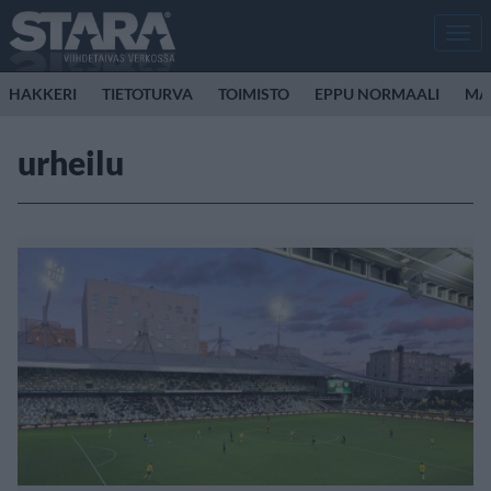
Men
HAKKERI
TIETOTURVA
TOIMISTO
EPPU NORMAALI
MA
urheilu