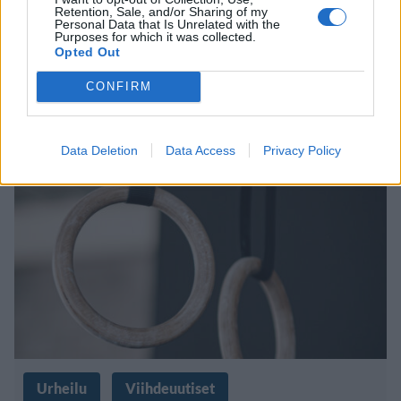
10.2.2024, 16:00
Retention, Sale, and/or Sharing of my
Personal Data that Is Unrelated with the
Purposes for which it was collected.
Opted Out
Uusi urheilun suoratoistopalvelu
CONFIRM
aloitti – katsottavissa ilmaiseksi
Data Deletion
Data Access
Privacy Policy
Urheilu
Viihdeuutiset