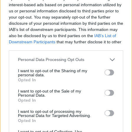
Suomalaisten suosikkiurheilijat
interest-based ads based on personal information utilized by
us or personal information disclosed to third parties prior to
listattiin – ykköseksi nousi Wilma
your opt-out. You may separately opt-out of the further
disclosure of your personal information by third parties on the
Murto
IAB’s list of downstream participants. This information may
also be disclosed by us to third parties on the
IAB’s List of
Downstream Participants
that may further disclose it to other
third parties.
Personal Data Processing Opt Outs
I want to opt-out of the Sharing of my
personal data.
Opted In
I want to opt-out of the Sale of my
Personal Data.
Opted In
I want to opt-out of processing my
Personal Data for Targeted Advertising.
Opted In
Digi
Urheilu
Viihdeuutiset
I want to opt-out of Collection, Use,