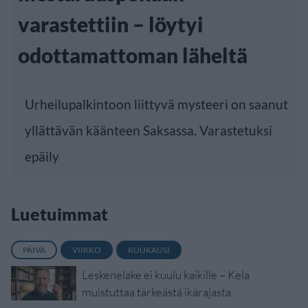
varastettiin – löytyi
odottamattoman läheltä
Urheilupalkintoon liittyvä mysteeri on saanut
yllättävän käänteen Saksassa. Varastetuksi
epäily
Luetuimmat
PÄIVÄ
VIIKKO
KUUKAUSI
Leskeneläke ei kuulu kaikille – Kela
muistuttaa tärkeästä ikärajasta