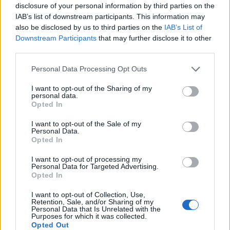
disclosure of your personal information by third parties on the
IAB’s list of downstream participants. This information may
also be disclosed by us to third parties on the
IAB’s List of
Downstream Participants
that may further disclose it to other
third parties.
Personal Data Processing Opt Outs
I want to opt-out of the Sharing of my
personal data.
Uutiset
Viihdeuutiset
Opted In
I want to opt-out of the Sale of my
16.5.2024, 9:00
Personal Data.
Opted In
Junasta löytyi käärme – vaikutti
I want to opt-out of processing my
Personal Data for Targeted Advertising.
noin 2 700 matkustajaan
Opted In
I want to opt-out of Collection, Use,
Retention, Sale, and/or Sharing of my
Personal Data that Is Unrelated with the
Purposes for which it was collected.
Opted Out