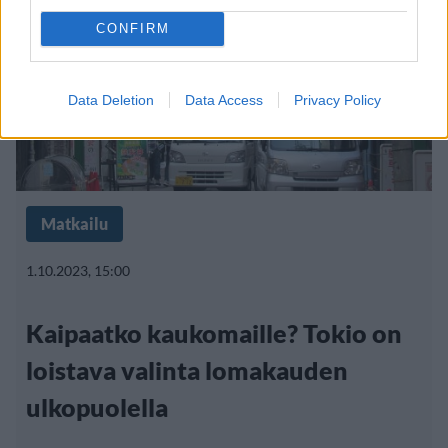
CONFIRM
Data Deletion
Data Access
Privacy Policy
Matkailu
1.10.2023, 15:00
Kaipaatko kaukomaille? Tokio on
loistava valinta lomakauden
ulkopuolella