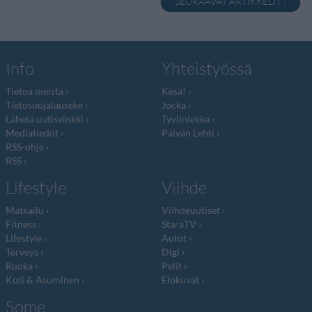
SEURAAVAT ARTIKKELIT ›
Info
Yhteistyössä
Tietoa meistä
Kesä!
Tietosuojalauseke
Jocka
Lähetä uutisvinkki
Tyyliniekka
Mediatiedot
Päivän Lehti
RSS-ohje
RSS
Lifestyle
Viihde
Matkailu
Viihdeuutiset
Fitness
StaraTV
Lifestyle
Autot
Terveys
Digi
Ruoka
Pelit
Koti & Asuminen
Elokuvat
Some