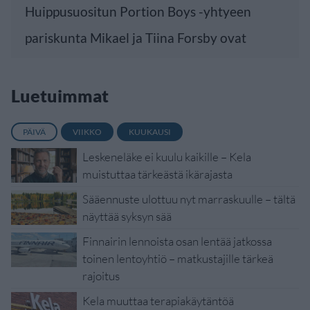
Huippusuositun Portion Boys -yhtyeen
pariskunta Mikael ja Tiina Forsby ovat
Luetuimmat
PÄIVÄ
VIIKKO
KUUKAUSI
Leskeneläke ei kuulu kaikille – Kela
muistuttaa tärkeästä ikärajasta
Sääennuste ulottuu nyt marraskuulle – tältä
näyttää syksyn sää
Finnairin lennoista osan lentää jatkossa
toinen lentoyhtiö – matkustajille tärkeä
rajoitus
Kela muuttaa terapiakäytäntöä