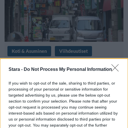
Koti & Asuminen
Viihdeuutiset
14.6.2024, 19:00
Stara -
Do Not Process My Personal Information
Lähes valmis kerrostalo puretaan
If you wish to opt-out of the sale, sharing to third parties, or
processing of your personal or sensitive information for
– koska pilaa maiseman
targeted advertising by us, please use the below opt-out
section to confirm your selection. Please note that after your
opt-out request is processed you may continue seeing
interest-based ads based on personal information utilized by
us or personal information disclosed to third parties prior to
your opt-out. You may separately opt-out of the further