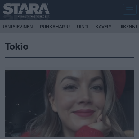
Men
JANI SIEVINEN
PUNKAHARJU
UINTI
KÄVELY
LIIKENNE
Tokio