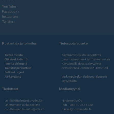
YouTube
Facebook
Instagram
Twitter
Kustantaja ja toimitus
Tietosuojalauseke
Tietoa meistä
Käytämme sivustolla evästeitä
Oikaisukäytäntö
parantaaksemme käyttökokemustasi.
Ilmoita virheestä
Käyttämällä sivustoa hyväksyt
Toimitusperiaatteet
evästeiden tallentamisen laitteellesi.
Eettiset ohjeet
AI-käytäntö
Verkkopalvelun
tiedosuojalauseke
löytyy tästä
.
Tiedotteet
Mediamyynti
Lehdistötiedotteet pyydetään
Nostemedia Oy
lähettämään sähköpostitse
Puh. +358 40 356 1332
osoitteeseen
toimitus@stara.fi
mikael@nostemedia.fi