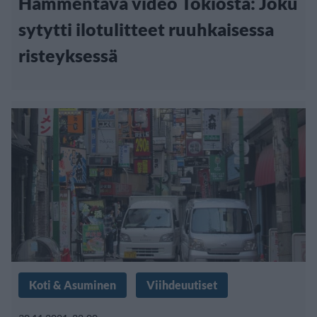
Hämmentävä video Tokiosta: Joku
sytytti ilotulitteet ruuhkaisessa
risteyksessä
Koti & Asuminen
Viihdeuutiset