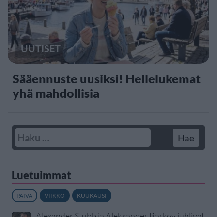
UUTISET
Sääennuste uusiksi! Hellelukemat
yhä mahdollisia
Luetuimmat
PÄIVÄ
VIIKKO
KUUKAUSI
Alexander Stubb ja Aleksander Barkov juhlivat