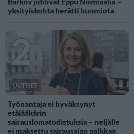
Barkov juhlivat Eppu Normaalia –
yksityiskohta herätti huomiota
2
UUTISET
Työnantaja ei hyväksynyt
etälääkärin
sairauslomatodistuksia – neljälle
ei maksettu sairausajan palkkaa