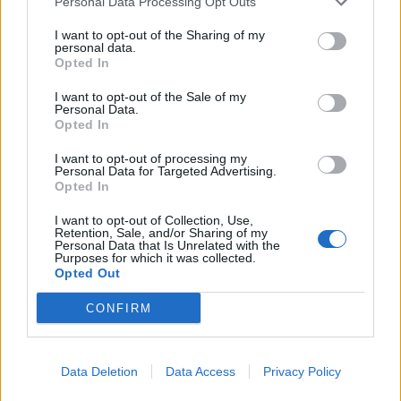
4
Personal Data Processing Opt Outs
I want to opt-out of the Sharing of my
personal data.
Opted In
I want to opt-out of the Sale of my
Personal Data.
Opted In
UUTISET
I want to opt-out of processing my
Personal Data for Targeted Advertising.
Opted In
Leskeneläke ei kuulu kaikille –
I want to opt-out of Collection, Use,
Kela muistuttaa tärkeästä
Retention, Sale, and/or Sharing of my
Personal Data that Is Unrelated with the
ikärajasta
Purposes for which it was collected.
Opted Out
CONFIRM
5
Data Deletion
Data Access
Privacy Policy