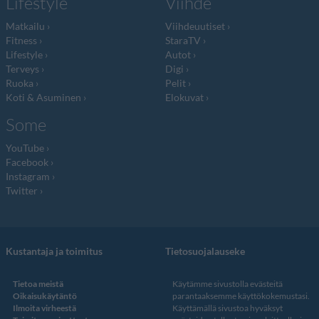
Lifestyle
Viihde
Matkailu
Viihdeuutiset
Fitness
StaraTV
Lifestyle
Autot
Terveys
Digi
Ruoka
Pelit
Koti & Asuminen
Elokuvat
Some
YouTube
Facebook
Instagram
Twitter
Kustantaja ja toimitus
Tietosuojalauseke
Tietoa meistä
Käytämme sivustolla evästeitä
Oikaisukäytäntö
parantaaksemme käyttökokemustasi.
Ilmoita virheestä
Käyttämällä sivustoa hyväksyt