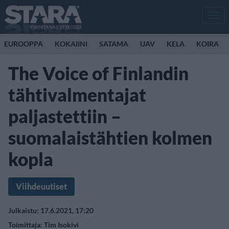
Men
EUROOPPA
KOKAIINI
SATAMA
UAV
KELA
KOIRA
The Voice of Finlandin
tähtivalmentajat
paljastettiin –
suomalaistähtien kolmen
kopla
Viihdeuutiset
Julkaistu: 17.6.2021, 17:20
Toimittaja:
Tim Isokivi