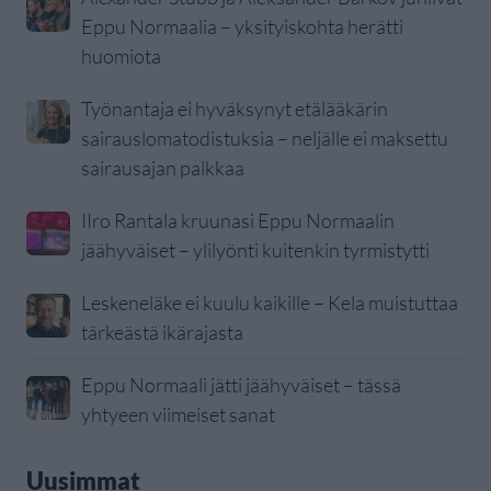
Eppu Normaalia – yksityiskohta herätti
huomiota
Työnantaja ei hyväksynyt etälääkärin
sairauslomatodistuksia – neljälle ei maksettu
sairausajan palkkaa
IIro Rantala kruunasi Eppu Normaalin
jäähyväiset – ylilyönti kuitenkin tyrmistytti
Leskeneläke ei kuulu kaikille – Kela muistuttaa
tärkeästä ikärajasta
Eppu Normaali jätti jäähyväiset – tässä
yhtyeen viimeiset sanat
Uusimmat