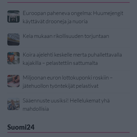
Euroopan paheneva ongelma: Huumejengit
käyttävät drooneja ja nuoria
Kela mukaan rikollisuuden torjuntaan
Koira ajelehti keskelle merta puhallettavalla
kajakilla – pelastettiin sattumalta
Miljoonan euron lottokuponki roskiin –
jätehuollon työntekijät pelastivat
Sääennuste uusiksi! Hellelukemat yhä
mahdollisia
Suomi24