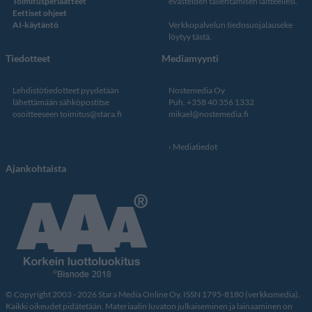
Toimitusperiaatteet
evästeiden tallentamisen laitteellesi.
Eettiset ohjeet
AI-käytäntö
Verkkopalvelun
tiedosuojalauseke
löytyy tästä
.
Tiedotteet
Mediamyynti
Lehdistötiedotteet pyydetään
Nostemedia Oy
lähettämään sähköpostitse
Puh. +358 40 356 1332
osoitteeseen
toimitus@stara.fi
mikael@nostemedia.fi
Mediatiedot
Ajankohtaista
© Copyright 2003 - 2026 Stara Media Online Oy. ISSN 1795-8180 (verkkomedia).
Kaikki oikeudet pidätetään. Materiaalin luvaton julkaiseminen ja lainaaminen on