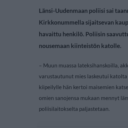
Länsi-Uudenmaan poliisi sai taan
Kirkkonummella sijaitsevan kaupan
havaittu henkilö. Poliisin saavutt
nousemaan kiinteistön katolle.
– Muun muassa lateksihanskoilla, akk
varustautunut mies laskeutui katolta
kiipeilylle hän kertoi maisemien katse
omien sanojensa mukaan mennyt lä
poliisilaitokselta paljastetaan.