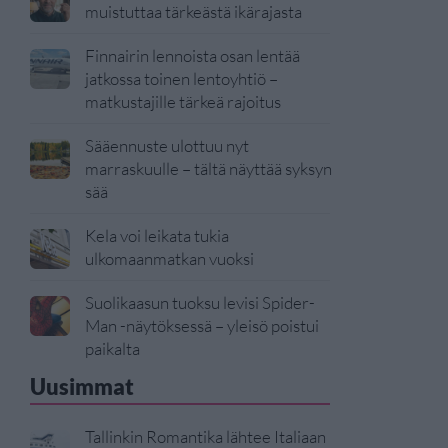
muistuttaa tärkeästä ikärajasta
Finnairin lennoista osan lentää
jatkossa toinen lentoyhtiö –
matkustajille tärkeä rajoitus
Sääennuste ulottuu nyt
marraskuulle – tältä näyttää syksyn
sää
Kela voi leikata tukia
ulkomaanmatkan vuoksi
Suolikaasun tuoksu levisi Spider-
Man -näytöksessä – yleisö poistui
paikalta
Uusimmat
Tallinkin Romantika lähtee Italiaan