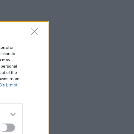
sonal or
ection to
ou may
 personal
out of the
 downstream
B’s List of