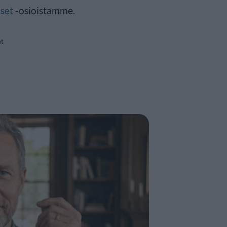
set
-osioistamme.
et