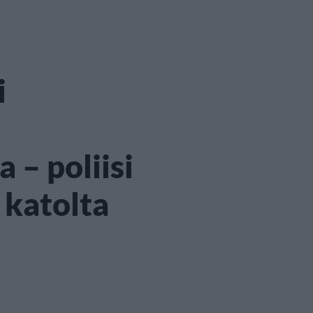
i
– poliisi
 katolta