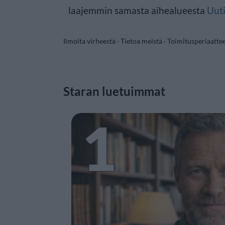
laajemmin samasta aihealueesta
Uuti
Ilmoita virheestä
·
Tietoa meistä
·
Toimitusperiaatte
Staran luetuimmat
1