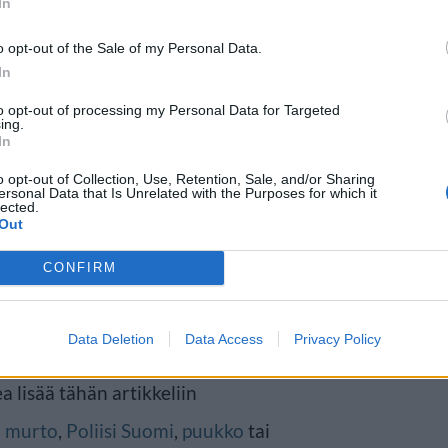
In
o opt-out of the Sale of my Personal Data.
In
to opt-out of processing my Personal Data for Targeted
ing.
In
tätä varkauden yrityksestä. Katolla
o opt-out of Collection, Use, Retention, Sale, and/or Sharing
ersonal Data that Is Unrelated with the Purposes for which it
lected.
y suojus irti ja katolta löytyi
Out
uukko. Epäilty ei koskaan
CONFIRM
Data Deletion
Data Access
Privacy Policy
ksi lähteeksi
klikkaamalla tästä
ja
a lisää tähän artikkeliin
n
murto
,
Poliisi Suomi
,
puukko
tai