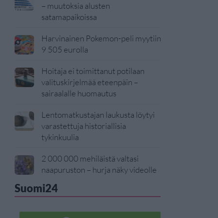
– muutoksia alusten
satamapaikoissa
Harvinainen Pokemon-peli myytiin
9 505 eurolla
Hoitaja ei toimittanut potilaan
valituskirjelmää eteenpäin –
sairaalalle huomautus
Lentomatkustajan laukusta löytyi
varastettuja historiallisia
tykinkuulia
2 000 000 mehiläistä valtasi
naapuruston – hurja näky videolle
Suomi24