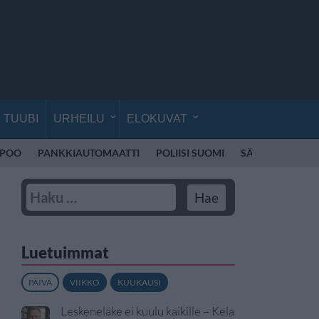
TUUBI
URHEILU
ELOKUVAT
SPOO
PANKKIAUTOMAATTI
POLIISI SUOMI
SÄHKÖPOTKUL
Luetuimmat
PÄIVÄ
VIIKKO
KUUKAUSI
Leskeneläke ei kuulu kaikille – Kela