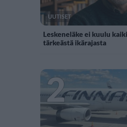
UUTISET
Leskeneläke ei kuulu kaiki
tärkeästä ikärajasta
2