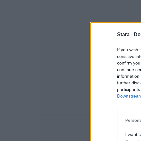
Stara -
Do
If you wish 
sensitive in
confirm you
continue se
information 
further disc
participants
Downstream 
Persona
I want t