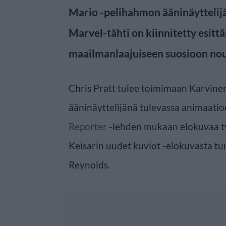
Mario -pelihahmon ääninäyttelijä
Marvel-tähti on kiinnitetty esitt
maailmanlaajuiseen suosioon no
Chris Pratt tulee toimimaan Karvinen,
ääninäyttelijänä tulevassa animaati
Reporter
-lehden mukaan elokuvaa ty
Keisarin uudet kuviot -elokuvasta tu
Reynolds.