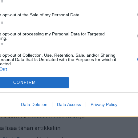
In
o opt-out of the Sale of my Personal Data.
In
to opt-out of processing my Personal Data for Targeted
sanomalehtisarjakuvissa ensi
ing.
In
nea rakastavasta ja
o opt-out of Collection, Use, Retention, Sale, and/or Sharing
ssasta on tullut
ersonal Data that Is Unrelated with the Purposes for which it
lected.
Out
rvinen on seikkaillut
a elokuvassa, joissa hahmon
CONFIRM
Data Deletion
Data Access
Privacy Policy
ksi lähteeksi
klikkaamalla tästä
ja
a lisää tähän artikkeliin