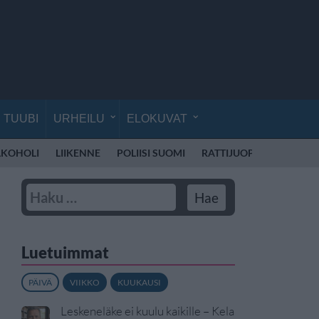
TUUBI
URHEILU
ELOKUVAT
LKOHOLI
LIIKENNE
POLIISI SUOMI
RATTIJUOPPO
KOULU
Luetuimmat
PÄIVÄ
VIIKKO
KUUKAUSI
Leskeneläke ei kuulu kaikille – Kela