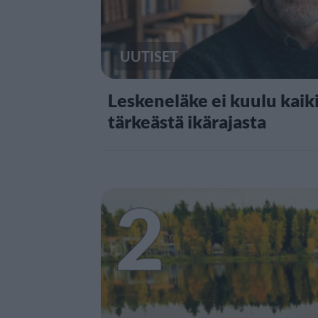
UUTISET
Leskeneläke ei kuulu kaiki
tärkeästä ikärajasta
2