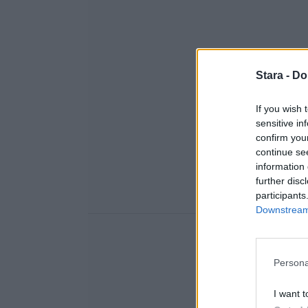
Stara -
Do
If you wish 
sensitive in
confirm you
continue se
information 
further disc
participants
Downstream 
Persona
I want t