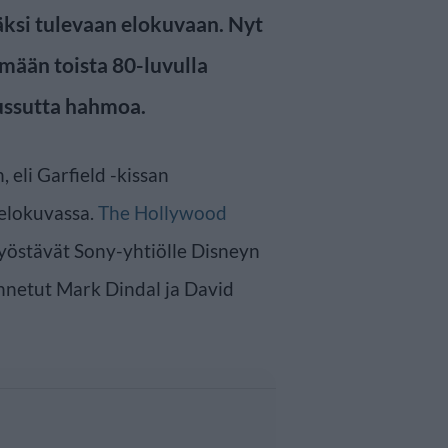
ksi tulevaan elokuvaan. Nyt
ämään toista 80-luvulla
ussutta hahmoa.
 eli Garfield -kissan
oelokuvassa.
The Hollywood
östävät Sony-yhtiölle Disneyn
nnetut Mark Dindal ja David