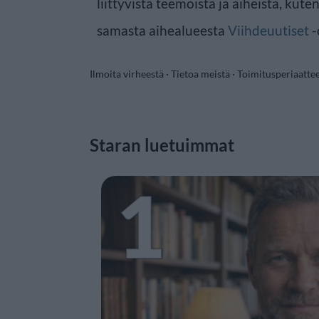
liittyvistä teemoista ja aiheista, kute
samasta aihealueesta
Viihdeuutiset
-
Ilmoita virheestä
·
Tietoa meistä
·
Toimitusperiaatte
Staran luetuimmat
1