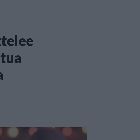
ttelee
ttua
a