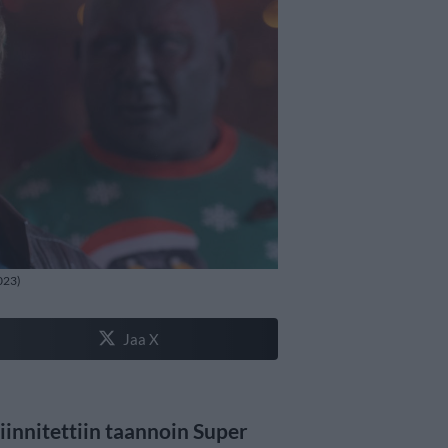
2023)
Jaa X
iinnitettiin taannoin Super