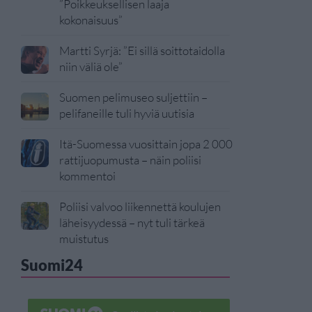
”Poikkeuksellisen laaja
kokonaisuus”
Martti Syrjä: ”Ei sillä soittotaidolla
niin väliä ole”
Suomen pelimuseo suljettiin –
pelifaneille tuli hyviä uutisia
Itä-Suomessa vuosittain jopa 2 000
rattijuopumusta – näin poliisi
kommentoi
Poliisi valvoo liikennettä koulujen
läheisyydessä – nyt tuli tärkeä
muistutus
Suomi24