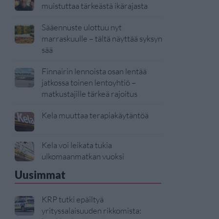
muistuttaa tärkeästä ikärajasta
Sääennuste ulottuu nyt
marraskuulle – tältä näyttää syksyn
sää
Finnairin lennoista osan lentää
jatkossa toinen lentoyhtiö –
matkustajille tärkeä rajoitus
Kela muuttaa terapiakäytäntöä
Kela voi leikata tukia
ulkomaanmatkan vuoksi
Uusimmat
KRP tutki epäiltyä
yrityssalaisuuden rikkomista: