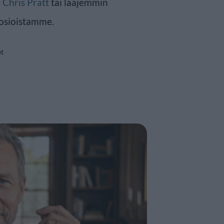
n
Chris Pratt
tai laajemmin
osioistamme.
et