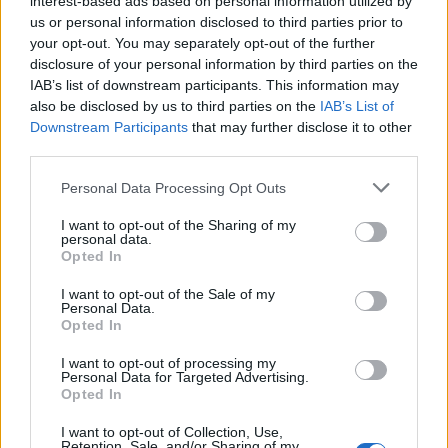
interest-based ads based on personal information utilized by
metallitolppaan
us or personal information disclosed to third parties prior to
your opt-out. You may separately opt-out of the further
disclosure of your personal information by third parties on the
IAB’s list of downstream participants. This information may
also be disclosed by us to third parties on the
IAB’s List of
Downstream Participants
that may further disclose it to other
third parties.
Personal Data Processing Opt Outs
I want to opt-out of the Sharing of my
personal data.
Opted In
I want to opt-out of the Sale of my
Personal Data.
Opted In
Fitness
Lifestyle
Viihdeuutiset
I want to opt-out of processing my
Personal Data for Targeted Advertising.
12.1.2024, 9:00
Opted In
I want to opt-out of Collection, Use,
Retention, Sale, and/or Sharing of my