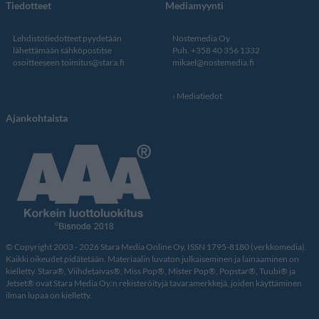
Tiedotteet
Mediamyynti
Lehdistötiedotteet pyydetään
Nostemedia Oy
lähettämään sähköpostitse
Puh. +358 40 356 1332
osoitteeseen
toimitus@stara.fi
mikael@nostemedia.fi
Mediatiedot
Ajankohtaista
© Copyright 2003 - 2026 Stara Media Online Oy. ISSN 1795-8180 (verkkomedia).
Kaikki oikeudet pidätetään. Materiaalin luvaton julkaiseminen ja lainaaminen on
kielletty. Stara®, Viihdetaivas®, Miss Pop®, Mister Pop®, Popstar®, Tuubi® ja
Jetset® ovat Stara Media Oy:n rekisteröityjä tavaramerkkejä, joiden käyttäminen
ilman lupaa on kielletty.