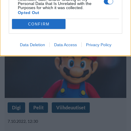
Chris Pratt esitteli treeninsä
Personal Data that Is Unrelated with the
Purposes for which it was collected.
somessa – paljastui pian vitsiksi
Opted Out
CONFIRM
Data Deletion
Data Access
Privacy Policy
Digi
Pelit
Viihdeuutiset
7.10.2022, 12:30