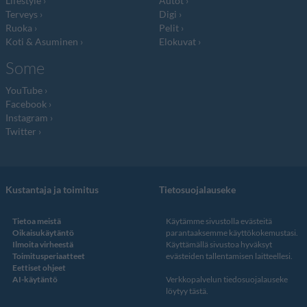
Lifestyle
Autot
Terveys
Digi
Ruoka
Pelit
Koti & Asuminen
Elokuvat
Some
YouTube
Facebook
Instagram
Twitter
Kustantaja ja toimitus
Tietosuojalauseke
Tietoa meistä
Käytämme sivustolla evästeitä
Oikaisukäytäntö
parantaaksemme käyttökokemustasi.
Ilmoita virheestä
Käyttämällä sivustoa hyväksyt
Toimitusperiaatteet
evästeiden tallentamisen laitteellesi.
Eettiset ohjeet
AI-käytäntö
Verkkopalvelun
tiedosuojalauseke
löytyy tästä
.