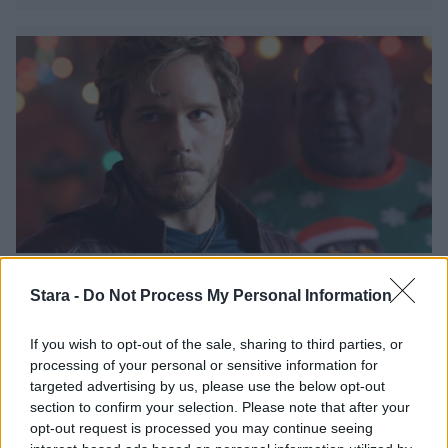
Viihdeuutiset
Stara -
Do Not Process My Personal Information
20.4.2024, 11:00
If you wish to opt-out of the sale, sharing to third parties, or
processing of your personal or sensitive information for
targeted advertising by us, please use the below opt-out
Chris Pratt esitteli kipeän
section to confirm your selection. Please note that after your
vammansa – potkaisi kuvauksissa
opt-out request is processed you may continue seeing