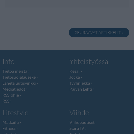
SEURAAVAT ARTIKKELIT ›
Info
Yhteistyössä
Tietoa meistä
Kesä!
Tietosuojalauseke
Jocka
Lähetä uutisvinkki
Tyyliniekka
Mediatiedot
Päivän Lehti
RSS-ohje
RSS
Lifestyle
Viihde
Matkailu
Viihdeuutiset
Fitness
StaraTV