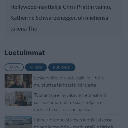
Hollywood-näyttelijä Chris Prattin vaimo,
Katherine Schwarzenegger, oli miehensä
tukena The
Luetuimmat
PÄIVÄ
VIIKKO
KUUKAUSI
Leskeneläke ei kuulu kaikille – Kela
muistuttaa tärkeästä ikärajasta
Työnantaja ei hyväksynyt etälääkärin
sairauslomatodistuksia – neljälle ei
maksettu sairausajan palkkaa
Finnairin lennoista osan lentää jatkossa
toinen lentoyhtiö – matkustajille tärkeä