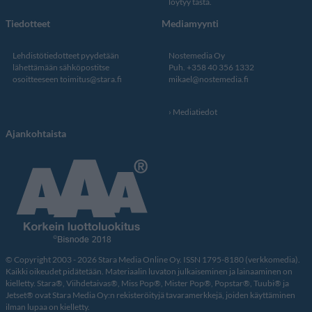
löytyy tästä
.
Tiedotteet
Mediamyynti
Lehdistötiedotteet pyydetään
Nostemedia Oy
lähettämään sähköpostitse
Puh. +358 40 356 1332
osoitteeseen
toimitus@stara.fi
mikael@nostemedia.fi
Mediatiedot
Ajankohtaista
© Copyright 2003 - 2026 Stara Media Online Oy. ISSN 1795-8180 (verkkomedia).
Kaikki oikeudet pidätetään. Materiaalin luvaton julkaiseminen ja lainaaminen on
kielletty. Stara®, Viihdetaivas®, Miss Pop®, Mister Pop®, Popstar®, Tuubi® ja
Jetset® ovat Stara Media Oy:n rekisteröityjä tavaramerkkejä, joiden käyttäminen
ilman lupaa on kielletty.