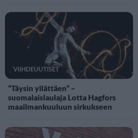
VIIHDEUUTISET
”Täysin yllättäen” –
suomalaislaulaja Lotta Hagfors
maailmankuuluun sirkukseen