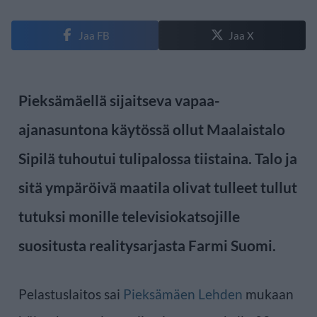
Jaa FB
Jaa X
Pieksämäellä sijaitseva vapaa-
ajanasuntona käytössä ollut Maalaistalo
Sipilä tuhoutui tulipalossa tiistaina. Talo ja
sitä ympäröivä maatila olivat tulleet tullut
tutuksi monille televisiokatsojille
suositusta realitysarjasta Farmi Suomi.
Pelastuslaitos sai
Pieksämäen Lehden
mukaan