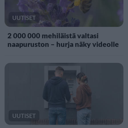
UUTISET
2 000 000 mehiläistä valtasi
naapuruston – hurja näky videolle
UUTISET