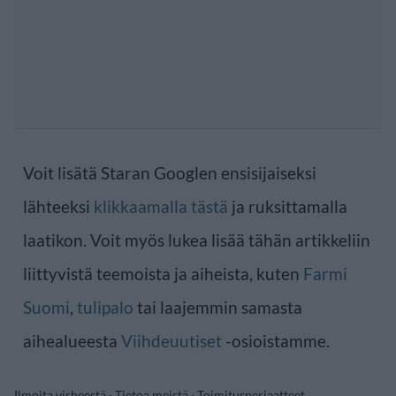
Voit lisätä Staran Googlen ensisijaiseksi
lähteeksi
klikkaamalla tästä
ja ruksittamalla
laatikon. Voit myös lukea lisää tähän artikkeliin
liittyvistä teemoista ja aiheista, kuten
Farmi
Suomi
,
tulipalo
tai laajemmin samasta
aihealueesta
Viihdeuutiset
-osioistamme.
Ilmoita virheestä
·
Tietoa meistä
·
Toimitusperiaatteet