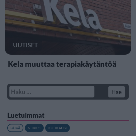
UUTISET
Kela muuttaa terapiakäytäntöä
Luetuimmat
PÄIVÄ
VIIKKO
KUUKAUSI