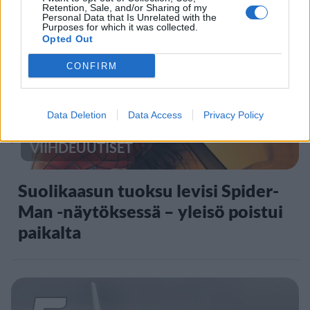
Retention, Sale, and/or Sharing of my
Personal Data that Is Unrelated with the
4
Purposes for which it was collected.
Opted Out
CONFIRM
Data Deletion
Data Access
Privacy Policy
VIIHDEUUTISET
Suolikaasun tuoksu levisi Spider-
Man -näytöksessä – yleisö poistui
paikalta