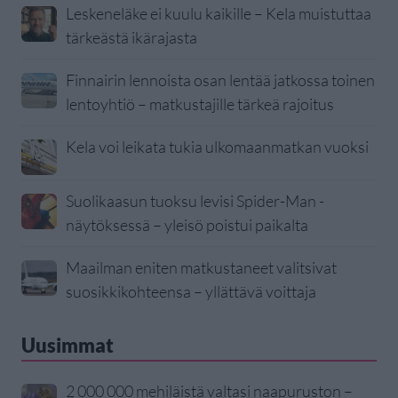
Leskeneläke ei kuulu kaikille – Kela muistuttaa
tärkeästä ikärajasta
Finnairin lennoista osan lentää jatkossa toinen
lentoyhtiö – matkustajille tärkeä rajoitus
Kela voi leikata tukia ulkomaanmatkan vuoksi
Suolikaasun tuoksu levisi Spider-Man -
näytöksessä – yleisö poistui paikalta
Maailman eniten matkustaneet valitsivat
suosikkikohteensa – yllättävä voittaja
Uusimmat
2 000 000 mehiläistä valtasi naapuruston –