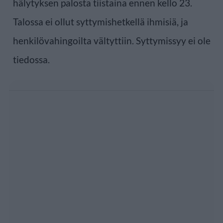
hälytyksen palosta tiistaina ennen kello 23.
Talossa ei ollut syttymishetkellä ihmisiä, ja
henkilövahingoilta vältyttiin. Syttymissyy ei ole
tiedossa.