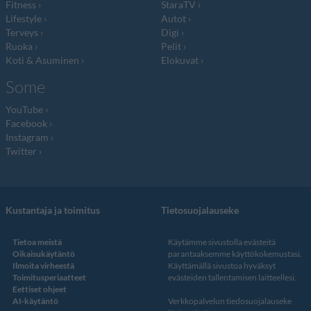
Fitness
StaraTV
Lifestyle
Autot
Terveys
Digi
Ruoka
Pelit
Koti & Asuminen
Elokuvat
Some
YouTube
Facebook
Instagram
Twitter
Kustantaja ja toimitus
Tietosuojalauseke
Tietoa meistä
Käytämme sivustolla evästeitä
Oikaisukäytäntö
parantaaksemme käyttökokemustasi.
Ilmoita virheestä
Käyttämällä sivustoa hyväksyt
Toimitusperiaatteet
evästeiden tallentamisen laitteellesi.
Eettiset ohjeet
AI-käytäntö
Verkkopalvelun
tiedosuojalauseke