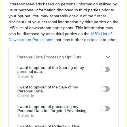
Finnairin lennoista osan lentää
interest-based ads based on personal information utilized by
jatkossa toinen lentoyhtiö –
us or personal information disclosed to third parties prior to
your opt-out. You may separately opt-out of the further
matkustajille tärkeä rajoitus
disclosure of your personal information by third parties on the
IAB’s list of downstream participants. This information may
also be disclosed by us to third parties on the
IAB’s List of
3
Downstream Participants
that may further disclose it to other
third parties.
Personal Data Processing Opt Outs
I want to opt-out of the Sharing of my
personal data.
Opted In
I want to opt-out of the Sale of my
UUTISET
Personal Data.
Opted In
Kela voi leikata tukia
I want to opt-out of processing my
Personal Data for Targeted Advertising.
ulkomaanmatkan vuoksi
Opted In
I want to opt-out of Collection, Use,