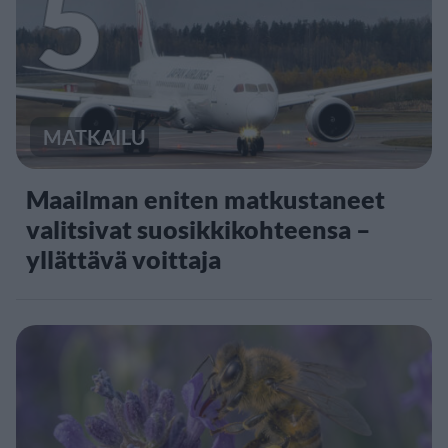
5
MATKAILU
Maailman eniten matkustaneet
valitsivat suosikkikohteensa –
yllättävä voittaja