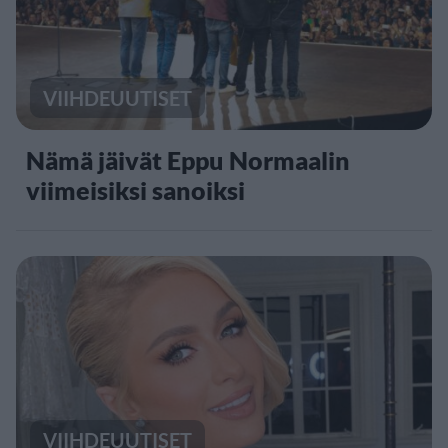
VIIHDEUUTISET
Nämä jäivät Eppu Normaalin
viimeisiksi sanoiksi
VIIHDEUUTISET