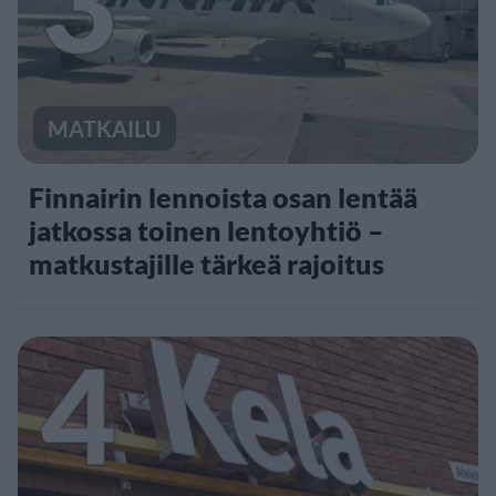
3
MATKAILU
Finnairin lennoista osan lentää
jatkossa toinen lentoyhtiö –
matkustajille tärkeä rajoitus
4