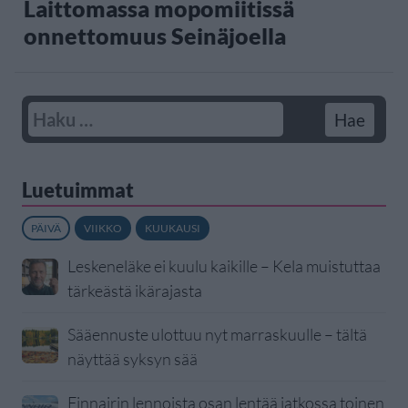
Laittomassa mopomiitissä
onnettomuus Seinäjoella
Luetuimmat
PÄIVÄ
VIIKKO
KUUKAUSI
Leskeneläke ei kuulu kaikille – Kela muistuttaa
tärkeästä ikärajasta
Sääennuste ulottuu nyt marraskuulle – tältä
näyttää syksyn sää
Finnairin lennoista osan lentää jatkossa toinen