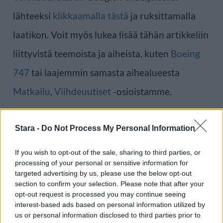
lähteeksi
klikkaamalla tästä
ja ruksittamalla
laatikon. Voit myös lukea lisää tähän artikkeliin
liittyvistä teemoista ja aiheista, kuten
Boeing
747
tai laajemmin samasta aihealueesta
Matkailu
,
Viihdeuutiset
-osioistamme.
Ilmoita virheestä
·
Tietoa meistä
·
Toimitusperiaatteet
Stara -
Do Not Process My Personal Information
If you wish to opt-out of the sale, sharing to third parties, or
processing of your personal or sensitive information for
targeted advertising by us, please use the below opt-out
section to confirm your selection. Please note that after your
opt-out request is processed you may continue seeing
interest-based ads based on personal information utilized by
us or personal information disclosed to third parties prior to