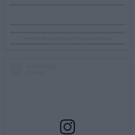
Henkilön Negus (@negus747) jakama julkaisu