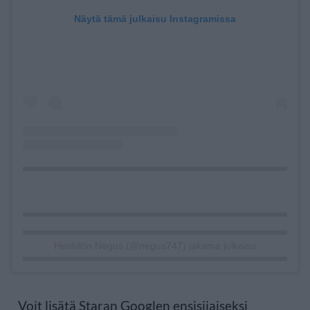
Näytä tämä julkaisu Instagramissa
Henkilön Negus (@negus747) jakama julkaisu
Voit lisätä Staran Googlen ensisijaiseksi