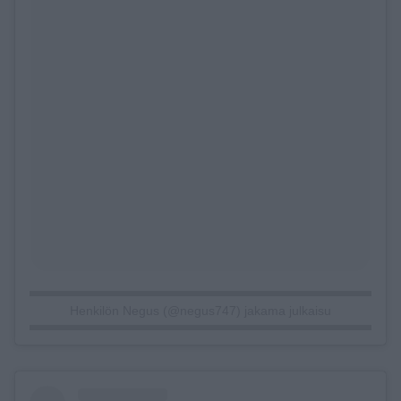
Henkilön Negus (@negus747) jakama julkaisu