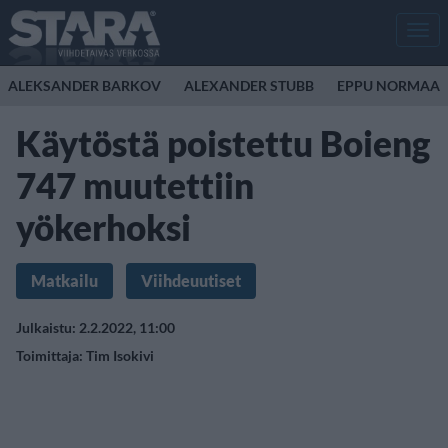
Men
ALEKSANDER BARKOV
ALEXANDER STUBB
EPPU NORMAAL
Käytöstä poistettu Boieng
747 muutettiin
yökerhoksi
Matkailu
Viihdeuutiset
Julkaistu: 2.2.2022, 11:00
Toimittaja:
Tim Isokivi