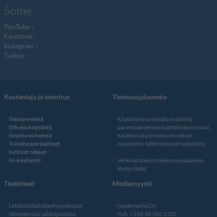
Some
YouTube
Facebook
Instagram
Twitter
Kustantaja ja toimitus
Tietosuojalauseke
Tietoa meistä
Käytämme sivustolla evästeitä
Oikaisukäytäntö
parantaaksemme käyttökokemustasi.
Ilmoita virheestä
Käyttämällä sivustoa hyväksyt
Toimitusperiaatteet
evästeiden tallentamisen laitteellesi.
Eettiset ohjeet
AI-käytäntö
Verkkopalvelun
tiedosuojalauseke
löytyy tästä
.
Tiedotteet
Mediamyynti
Lehdistötiedotteet pyydetään
Nostemedia Oy
lähettämään sähköpostitse
Puh. +358 40 356 1332