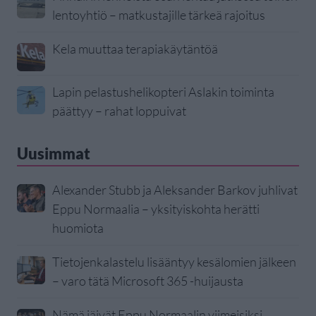
lentoyhtiö – matkustajille tärkeä rajoitus
Kela muuttaa terapiakäytäntöä
Lapin pelastushelikopteri Aslakin toiminta
päättyy – rahat loppuivat
Uusimmat
Alexander Stubb ja Aleksander Barkov juhlivat
Eppu Normaalia – yksityiskohta herätti
huomiota
Tietojenkalastelu lisääntyy kesälomien jälkeen
– varo tätä Microsoft 365 -huijausta
Nämä jäivät Eppu Normaalin viimeisiksi