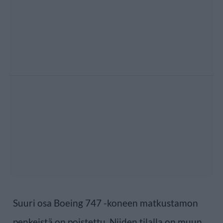
Suuri osa Boeing 747 -koneen matkustamon
penkeistä on poistettu. Niiden tilalla on muun