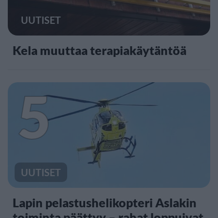
UUTISET
Kela muuttaa terapiakäytäntöä
5
UUTISET
Lapin pelastushelikopteri Aslakin
toiminta päättyy – rahat loppuivat