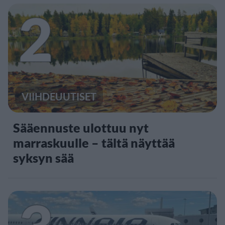
2
VIIHDEUUTISET
Sääennuste ulottuu nyt
marraskuulle – tältä näyttää
syksyn sää