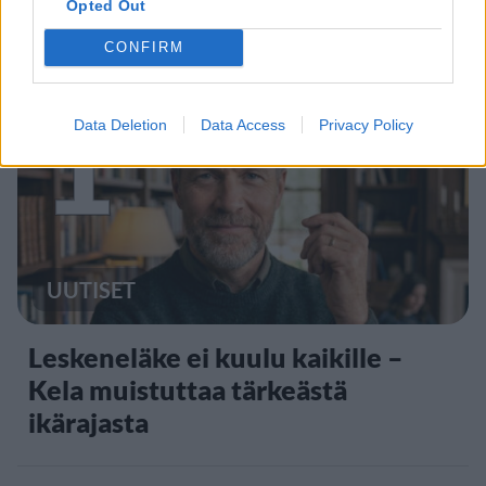
Opted Out
Staran luetuimmat
CONFIRM
1
Data Deletion
Data Access
Privacy Policy
UUTISET
Leskeneläke ei kuulu kaikille –
Kela muistuttaa tärkeästä
ikärajasta