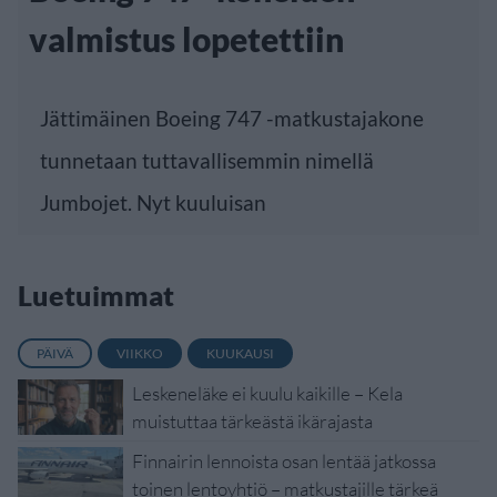
valmistus lopetettiin
Jättimäinen Boeing 747 -matkustajakone
tunnetaan tuttavallisemmin nimellä
Jumbojet. Nyt kuuluisan
Luetuimmat
PÄIVÄ
VIIKKO
KUUKAUSI
Leskeneläke ei kuulu kaikille – Kela
muistuttaa tärkeästä ikärajasta
Finnairin lennoista osan lentää jatkossa
toinen lentoyhtiö – matkustajille tärkeä