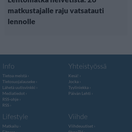
matkustajalle raju vatsatauti
lennolle
Info
Yhteistyössä
Tietoa meistä
Kesä!
Tietosuojalauseke
Jocka
Lähetä uutisvinkki
Tyyliniekka
Mediatiedot
Päivän Lehti
RSS-ohje
RSS
Lifestyle
Viihde
Matkailu
Viihdeuutiset
Fitness
StaraTV