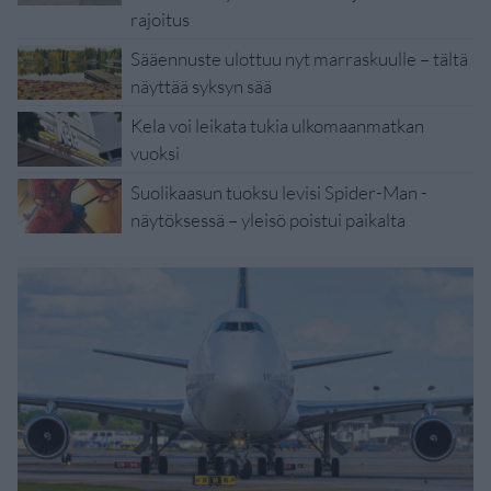
rajoitus
Sääennuste ulottuu nyt marraskuulle – tältä
näyttää syksyn sää
Kela voi leikata tukia ulkomaanmatkan
vuoksi
Suolikaasun tuoksu levisi Spider-Man -
näytöksessä – yleisö poistui paikalta