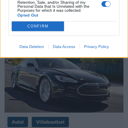
Retention, Sale, and/or Sharing of my
Iron Maidenin Boeing 747
Personal Data that Is Unrelated with the
Purposes for which it was collected.
Opted Out
laskeutui Zurichiin –
CONFIRM
majesteettinen näky!
Data Deletion
Data Access
Privacy Policy
Autot
Viihdeuutiset