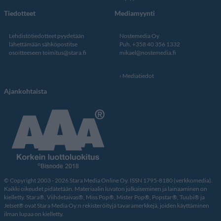
Tiedotteet
Mediamyynti
Lehdistötiedotteet pyydetään
Nostemedia Oy
lähettämään sähköpostitse
Puh. +358 40 356 1332
osoitteeseen
toimitus@stara.fi
mikael@nostemedia.fi
Mediatiedot
Ajankohtaista
© Copyright 2003 - 2026 Stara Media Online Oy. ISSN 1795-8180 (verkkomedia).
Kaikki oikeudet pidätetään. Materiaalin luvaton julkaiseminen ja lainaaminen on
kielletty. Stara®, Viihdetaivas®, Miss Pop®, Mister Pop®, Popstar®, Tuubi® ja
Jetset® ovat Stara Media Oy:n rekisteröityjä tavaramerkkejä, joiden käyttäminen
ilman lupaa on kielletty.