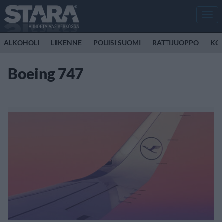
Men
ALKOHOLI
LIIKENNE
POLIISI SUOMI
RATTIJUOPPO
KO
Boeing 747