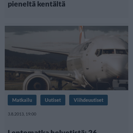
pieneltä kentältä
Matkailu
Uutiset
Viihdeuutiset
3.8.2013, 19:00
Lentomatka helvetistä: 26