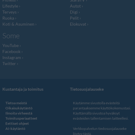
Lifestyle
Autot
Terveys
Digi
Ruoka
Pelit
Koti & Asuminen
Elokuvat
Some
YouTube
Facebook
Instagram
Twitter
Kustantaja ja toimitus
Tietosuojalauseke
Tietoa meistä
Käytämme sivustolla evästeitä
Oikaisukäytäntö
parantaaksemme käyttökokemustasi.
Ilmoita virheestä
Käyttämällä sivustoa hyväksyt
Toimitusperiaatteet
evästeiden tallentamisen laitteellesi.
Eettiset ohjeet
AI-käytäntö
Verkkopalvelun
tiedosuojalauseke
löytyy tästä
.