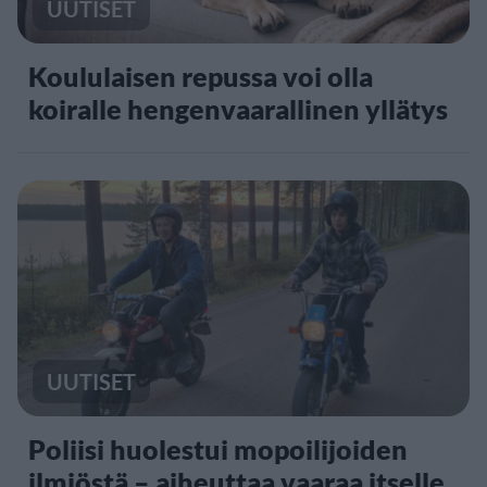
UUTISET
Koululaisen repussa voi olla
koiralle hengenvaarallinen yllätys
UUTISET
Poliisi huolestui mopoilijoiden
ilmiöstä – aiheuttaa vaaraa itselle