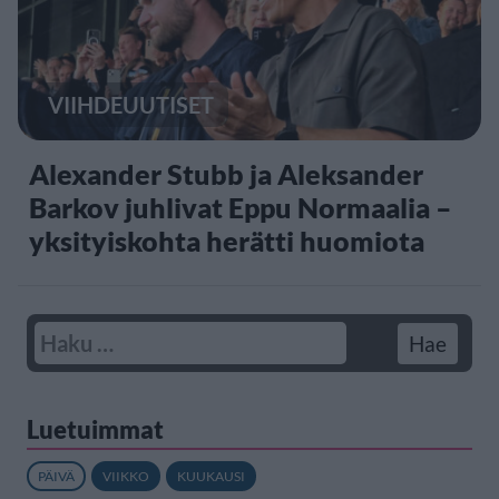
VIIHDEUUTISET
Alexander Stubb ja Aleksander
Barkov juhlivat Eppu Normaalia –
yksityiskohta herätti huomiota
Luetuimmat
PÄIVÄ
VIIKKO
KUUKAUSI