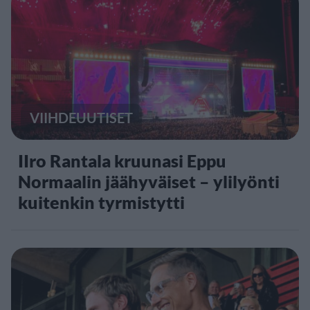
VIIHDEUUTISET
IIro Rantala kruunasi Eppu
Normaalin jäähyväiset – ylilyönti
kuitenkin tyrmistytti