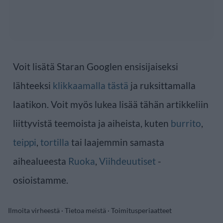
Voit lisätä Staran Googlen ensisijaiseksi
lähteeksi
klikkaamalla tästä
ja ruksittamalla
laatikon. Voit myös lukea lisää tähän artikkeliin
liittyvistä teemoista ja aiheista, kuten
burrito
,
teippi
,
tortilla
tai laajemmin samasta
aihealueesta
Ruoka
,
Viihdeuutiset
-
osioistamme.
Ilmoita virheestä
·
Tietoa meistä
·
Toimitusperiaatteet