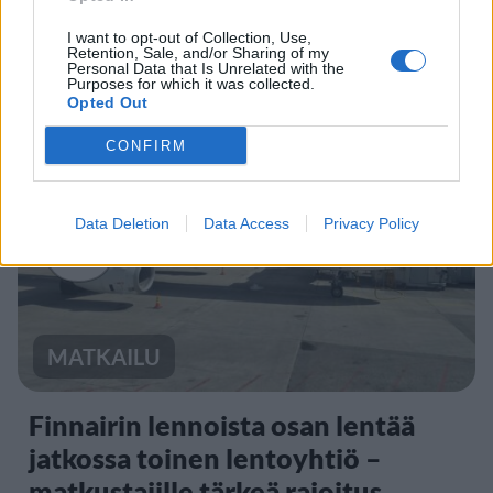
etälääkärin
I want to opt-out of Collection, Use,
sairauslomatodistuksia – neljälle
Retention, Sale, and/or Sharing of my
Personal Data that Is Unrelated with the
ei maksettu sairausajan palkkaa
Purposes for which it was collected.
Opted Out
CONFIRM
3
Data Deletion
Data Access
Privacy Policy
MATKAILU
Finnairin lennoista osan lentää
jatkossa toinen lentoyhtiö –
matkustajille tärkeä rajoitus