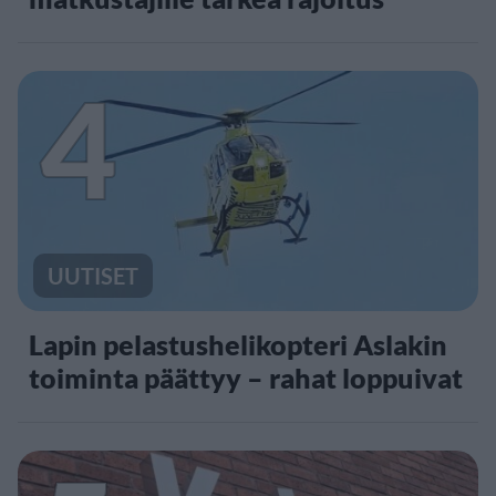
4
UUTISET
Lapin pelastushelikopteri Aslakin
toiminta päättyy – rahat loppuivat