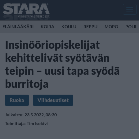
Men
ELÄINLÄÄKÄRI
KOIRA
KOULU
REPPU
MOPO
POLII
Insinööriopiskelijat
kehittelivät syötävän
teipin – uusi tapa syödä
burritoja
Ruoka
Viihdeuutiset
Julkaistu: 23.5.2022, 08:30
Toimittaja:
Tim Isokivi