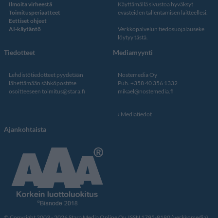
Ilmoita virheestä
Käyttämällä sivustoa hyväksyt
Toimitusperiaatteet
evästeiden tallentamisen laitteellesi.
Eettiset ohjeet
AI-käytäntö
Verkkopalvelun
tiedosuojalauseke
löytyy tästä
.
Tiedotteet
Mediamyynti
Lehdistötiedotteet pyydetään
Nostemedia Oy
lähettämään sähköpostitse
Puh. +358 40 356 1332
osoitteeseen
toimitus@stara.fi
mikael@nostemedia.fi
Mediatiedot
Ajankohtaista
© Copyright 2003 - 2026 Stara Media Online Oy. ISSN 1795-8180 (verkkomedia).