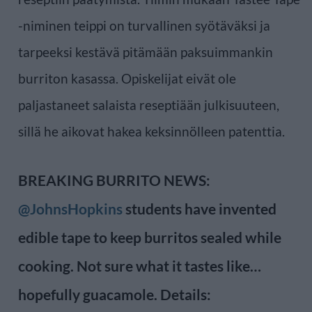
-niminen teippi on turvallinen syötäväksi ja
tarpeeksi kestävä pitämään paksuimmankin
burriton kasassa. Opiskelijat eivät ole
paljastaneet salaista reseptiään julkisuuteen,
sillä he aikovat hakea keksinnölleen patenttia.
BREAKING BURRITO NEWS:
@JohnsHopkins
students have invented
edible tape to keep burritos sealed while
cooking. Not sure what it tastes like…
hopefully guacamole. Details: