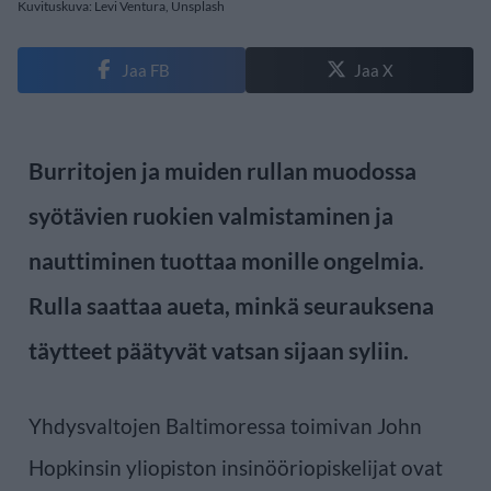
Kuvituskuva: Levi Ventura, Unsplash
Jaa FB
Jaa X
Burritojen ja muiden rullan muodossa
syötävien ruokien valmistaminen ja
nauttiminen tuottaa monille ongelmia.
Rulla saattaa aueta, minkä seurauksena
täytteet päätyvät vatsan sijaan syliin.
Yhdysvaltojen Baltimoressa toimivan John
Hopkinsin yliopiston insinööriopiskelijat ovat