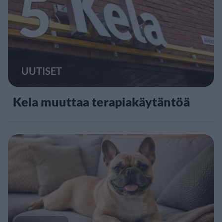
5
UUTISET
Kela muuttaa terapiakäytäntöä