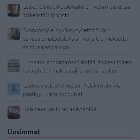
Leskeneläke ei kuulu kaikille – Kela muistuttaa
tärkeästä ikärajasta
Työnantaja ei hyväksynyt etälääkärin
sairauslomatodistuksia – neljälle ei maksettu
sairausajan palkkaa
Finnairin lennoista osan lentää jatkossa toinen
lentoyhtiö – matkustajille tärkeä rajoitus
Lapin pelastushelikopteri Aslakin toiminta
päättyy – rahat loppuivat
Kela muuttaa terapiakäytäntöä
Uusimmat