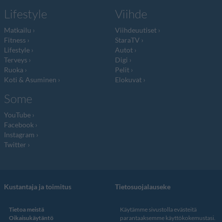
Lifestyle
Viihde
Matkailu
Viihdeuutiset
Fitness
StaraTV
Lifestyle
Autot
Terveys
Digi
Ruoka
Pelit
Koti & Asuminen
Elokuvat
Some
YouTube
Facebook
Instagram
Twitter
Kustantaja ja toimitus
Tietosuojalauseke
Tietoa meistä
Käytämme sivustolla evästeitä
Oikaisukäytäntö
parantaaksemme käyttökokemustasi.