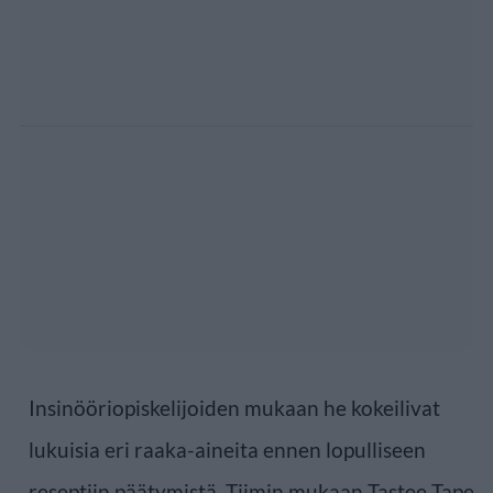
Insinööriopiskelijoiden mukaan he kokeilivat
lukuisia eri raaka-aineita ennen lopulliseen
reseptiin päätymistä. Tiimin mukaan Tastee Tape