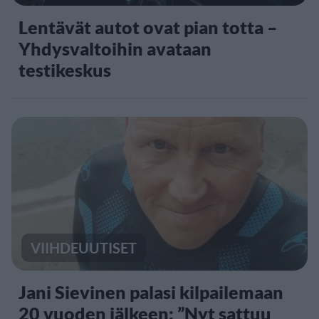
Lentävät autot ovat pian totta –
Yhdysvaltoihin avataan
testikeskus
VIIHDEUUTISET
Jani Sievinen palasi kilpailemaan
20 vuoden jälkeen: ”Nyt sattuu