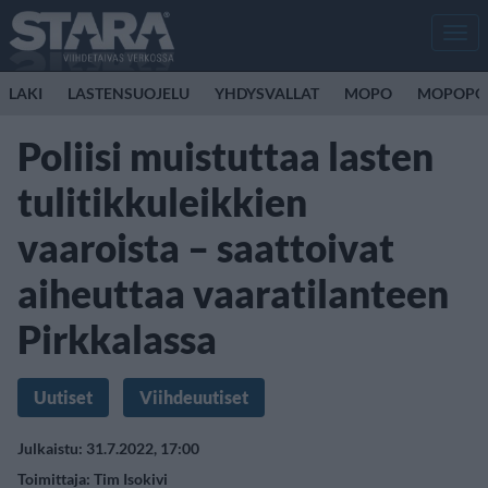
Men
LAKI
LASTENSUOJELU
YHDYSVALLAT
MOPO
MOPOPO
Poliisi muistuttaa lasten
tulitikkuleikkien
vaaroista – saattoivat
aiheuttaa vaaratilanteen
Pirkkalassa
Uutiset
Viihdeuutiset
Julkaistu: 31.7.2022, 17:00
Toimittaja:
Tim Isokivi