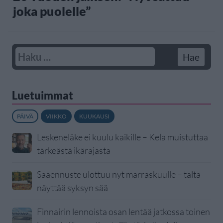
joka puolelle”
Luetuimmat
PÄIVÄ
VIIKKO
KUUKAUSI
Leskeneläke ei kuulu kaikille – Kela muistuttaa
tärkeästä ikärajasta
Sääennuste ulottuu nyt marraskuulle – tältä
näyttää syksyn sää
Finnairin lennoista osan lentää jatkossa toinen