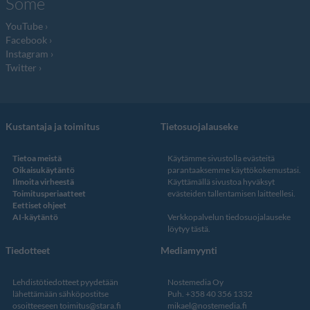
Some
YouTube
Facebook
Instagram
Twitter
Kustantaja ja toimitus
Tietosuojalauseke
Tietoa meistä
Käytämme sivustolla evästeitä
Oikaisukäytäntö
parantaaksemme käyttökokemustasi.
Ilmoita virheestä
Käyttämällä sivustoa hyväksyt
Toimitusperiaatteet
evästeiden tallentamisen laitteellesi.
Eettiset ohjeet
AI-käytäntö
Verkkopalvelun
tiedosuojalauseke
löytyy tästä
.
Tiedotteet
Mediamyynti
Lehdistötiedotteet pyydetään
Nostemedia Oy
lähettämään sähköpostitse
Puh. +358 40 356 1332
osoitteeseen
toimitus@stara.fi
mikael@nostemedia.fi