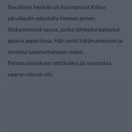
Sivullinen henkilö oli huomannut Killon
päiväkodin edustalla hieman ennen
iltakymmentä savua, jonka lähteeksi paljastui
palava paperikasa. Hän soitti hätänumeroon ja
onnistui sammuttamaan palon.
Pelastuslaitoksen tehtäväksi jäi varmistaa
vaaran olevan ohi.