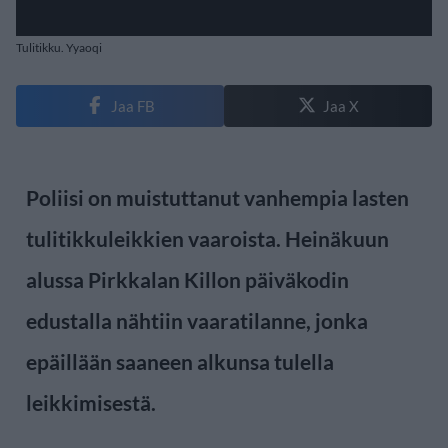
Tulitikku. Yyaoqi
Jaa FB
Jaa X
Poliisi on muistuttanut vanhempia lasten
tulitikkuleikkien vaaroista. Heinäkuun
alussa Pirkkalan Killon päiväkodin
edustalla nähtiin vaaratilanne, jonka
epäillään saaneen alkunsa tulella
leikkimisestä.