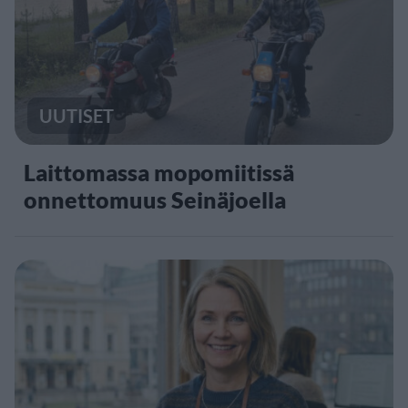
UUTISET
Laittomassa mopomiitissä
onnettomuus Seinäjoella