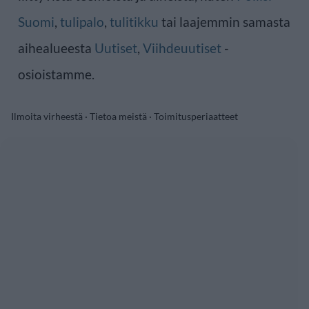
Suomi
,
tulipalo
,
tulitikku
tai laajemmin samasta
aihealueesta
Uutiset
,
Viihdeuutiset
-
osioistamme.
Ilmoita virheestä
·
Tietoa meistä
·
Toimitusperiaatteet