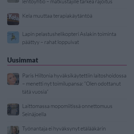
lentoyhtiö – matkustajille tärkeä rajoitus
Kela muuttaa terapiakäytäntöä
Lapin pelastushelikopteri Aslakin toiminta
päättyy – rahat loppuivat
Uusimmat
Paris Hiltonia hyväksikäytettiin laitoshoidossa
– menetti nyt toimilupansa: ”Olen odottanut
tätä vuosia”
Laittomassa mopomiitissä onnettomuus
Seinäjoella
Työnantaja ei hyväksynyt etälääkärin