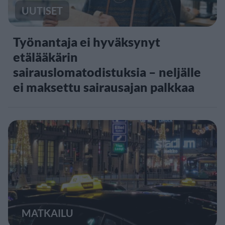
UUTISET
Työnantaja ei hyväksynyt
etälääkärin
sairauslomatodistuksia – neljälle
ei maksettu sairausajan palkkaa
MATKAILU