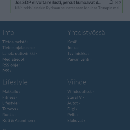
Info
Yhteistyössä
Tietoa meistä
Kesä!
Tietosuojalauseke
Jocka
Lähetä uutisvinkki
Tyyliniekka
Mediatiedot
Päivän Lehti
RSS-ohje
RSS
Lifestyle
Viihde
Matkailu
Viihdeuutiset
Fitness
StaraTV
Lifestyle
Autot
Terveys
Digi
Ruoka
Pelit
Koti & Asuminen
Elokuvat