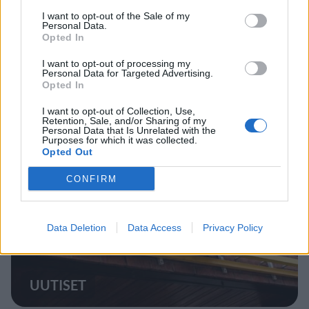
I want to opt-out of the Sale of my
MATKAILU
Personal Data.
Opted In
I want to opt-out of processing my
Finnairin lennoista osan lentää
Personal Data for Targeted Advertising.
Opted In
jatkossa toinen lentoyhtiö –
matkustajille tärkeä rajoitus
I want to opt-out of Collection, Use,
Retention, Sale, and/or Sharing of my
Personal Data that Is Unrelated with the
Purposes for which it was collected.
Opted Out
4
CONFIRM
Data Deletion
Data Access
Privacy Policy
UUTISET