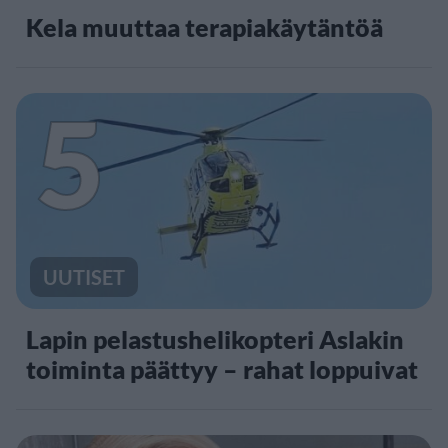
Kela muuttaa terapiakäytäntöä
5
UUTISET
Lapin pelastushelikopteri Aslakin
toiminta päättyy – rahat loppuivat