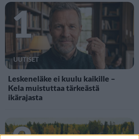
1
UUTISET
Leskeneläke ei kuulu kaikille –
Kela muistuttaa tärkeästä
ikärajasta