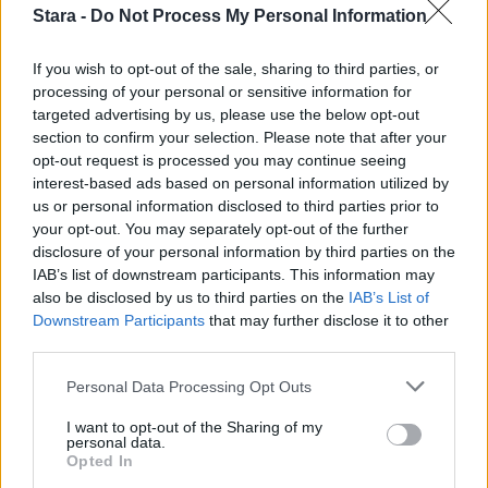
2
Stara -
Do Not Process My Personal Information
If you wish to opt-out of the sale, sharing to third parties, or
processing of your personal or sensitive information for
targeted advertising by us, please use the below opt-out
VIIHDEUUTISET
section to confirm your selection. Please note that after your
opt-out request is processed you may continue seeing
interest-based ads based on personal information utilized by
Sääennuste ulottuu nyt
us or personal information disclosed to third parties prior to
your opt-out. You may separately opt-out of the further
marraskuulle – tältä näyttää
disclosure of your personal information by third parties on the
syksyn sää
IAB’s list of downstream participants. This information may
also be disclosed by us to third parties on the
IAB’s List of
Downstream Participants
that may further disclose it to other
third parties.
3
Personal Data Processing Opt Outs
I want to opt-out of the Sharing of my
personal data.
Opted In