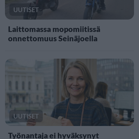
UUTISET
Laittomassa mopomiitissä
onnettomuus Seinäjoella
UUTISET
Työnantaja ei hyväksynyt