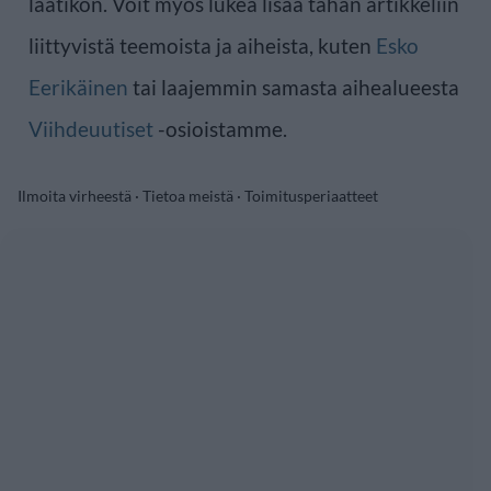
laatikon. Voit myös lukea lisää tähän artikkeliin
liittyvistä teemoista ja aiheista, kuten
Esko
Eerikäinen
tai laajemmin samasta aihealueesta
Viihdeuutiset
-osioistamme.
Ilmoita virheestä
·
Tietoa meistä
·
Toimitusperiaatteet