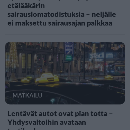
etälääkärin
sairauslomatodistuksia – neljälle
ei maksettu sairausajan palkkaa
MATKAILU
Lentävät autot ovat pian totta –
Yhdysvaltoihin avataan