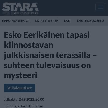
Men
EPPU NORMAALI
MARTTI SYRJÄ
LAKI
LASTENSUOJELU
Esko Eerikäinen tapasi
kiinnostavan
julkkisnaisen terassilla –
suhteen tulevaisuus on
mysteeri
Viihdeuutiset
Julkaistu: 24.9.2022, 20:00
Toimittaja:
Terhi Piiroinen