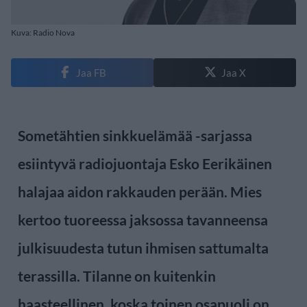
Kuva: Radio Nova
Jaa FB
Jaa X
Sometähtien sinkkuelämää -sarjassa
esiintyvä radiojuontaja Esko Eerikäinen
halajaa aidon rakkauden perään. Mies
kertoo tuoreessa jaksossa tavanneensa
julkisuudesta tutun ihmisen sattumalta
terassilla. Tilanne on kuitenkin
haasteellinen, koska toinen osapuoli on