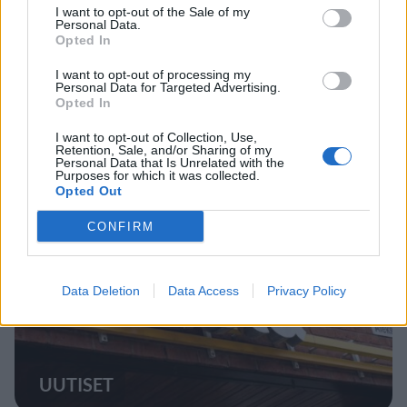
I want to opt-out of the Sale of my
Personal Data.
Opted In
MATKAILU
I want to opt-out of processing my
Personal Data for Targeted Advertising.
Finnairin lennoista osan lentää
Opted In
jatkossa toinen lentoyhtiö –
I want to opt-out of Collection, Use,
matkustajille tärkeä rajoitus
Retention, Sale, and/or Sharing of my
Personal Data that Is Unrelated with the
Purposes for which it was collected.
Opted Out
4
CONFIRM
Data Deletion
Data Access
Privacy Policy
UUTISET