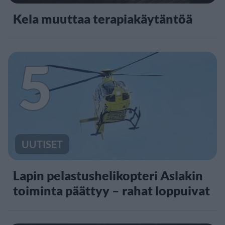
Kela muuttaa terapiakäytäntöä
5
UUTISET
Lapin pelastushelikopteri Aslakin
toiminta päättyy – rahat loppuivat