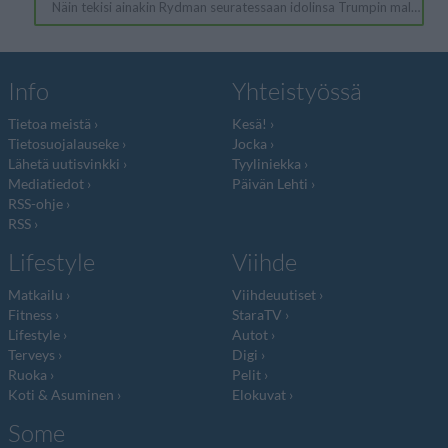
Info
Yhteistyössä
Tietoa meistä
Kesä!
Tietosuojalauseke
Jocka
Lähetä uutisvinkki
Tyyliniekka
Mediatiedot
Päivän Lehti
RSS-ohje
RSS
Lifestyle
Viihde
Matkailu
Viihdeuutiset
Fitness
StaraTV
Lifestyle
Autot
Terveys
Digi
Ruoka
Pelit
Koti & Asuminen
Elokuvat
Some