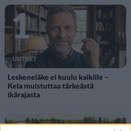
1
UUTISET
Leskeneläke ei kuulu kaikille –
Kela muistuttaa tärkeästä
ikärajasta