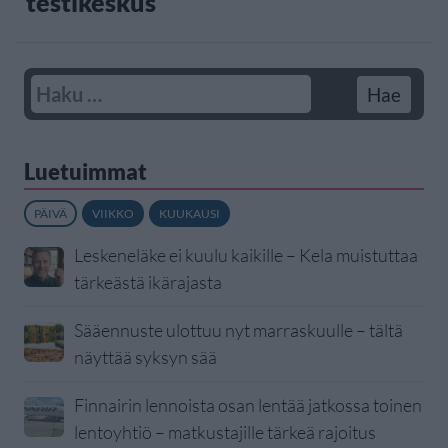
testikeskus
Luetuimmat
PÄIVÄ
VIIKKO
KUUKAUSI
Leskeneläke ei kuulu kaikille – Kela muistuttaa
tärkeästä ikärajasta
Sääennuste ulottuu nyt marraskuulle – tältä
näyttää syksyn sää
Finnairin lennoista osan lentää jatkossa toinen
lentoyhtiö – matkustajille tärkeä rajoitus