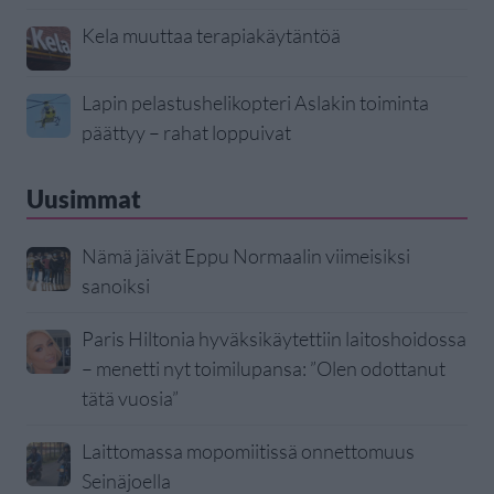
Kela muuttaa terapiakäytäntöä
Lapin pelastushelikopteri Aslakin toiminta
päättyy – rahat loppuivat
Uusimmat
Nämä jäivät Eppu Normaalin viimeisiksi
sanoiksi
Paris Hiltonia hyväksikäytettiin laitoshoidossa
– menetti nyt toimilupansa: ”Olen odottanut
tätä vuosia”
Laittomassa mopomiitissä onnettomuus
Seinäjoella