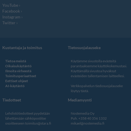
YouTube
Facebook
Instagram
Twitter
Kustantaja ja toimitus
Tietosuojalauseke
Tietoa meistä
Käytämme sivustolla evästeitä
Oikaisukäytäntö
parantaaksemme käyttökokemustasi.
Ilmoita virheestä
Käyttämällä sivustoa hyväksyt
Toimitusperiaatteet
evästeiden tallentamisen laitteellesi.
Eettiset ohjeet
AI-käytäntö
Verkkopalvelun
tiedosuojalauseke
löytyy tästä
.
Tiedotteet
Mediamyynti
Lehdistötiedotteet pyydetään
Nostemedia Oy
lähettämään sähköpostitse
Puh. +358 40 356 1332
osoitteeseen
toimitus@stara.fi
mikael@nostemedia.fi