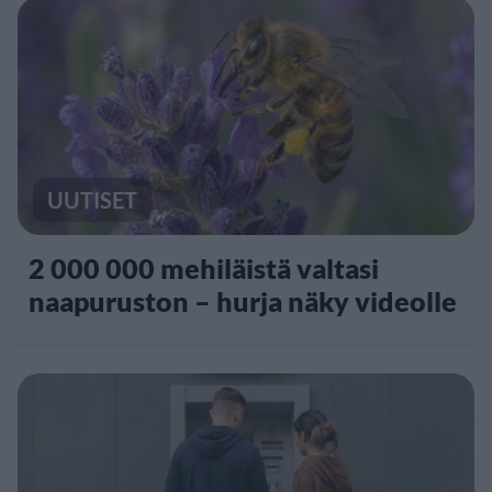
UUTISET
2 000 000 mehiläistä valtasi
naapuruston – hurja näky videolle