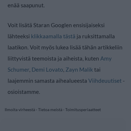
enää saapunut.
Voit lisätä Staran Googlen ensisijaiseksi
lähteeksi
klikkaamalla tästä
ja ruksittamalla
laatikon. Voit myös lukea lisää tähän artikkeliin
liittyvistä teemoista ja aiheista, kuten
Amy
Schumer
,
Demi Lovato
,
Zayn Malik
tai
laajemmin samasta aihealueesta
Viihdeuutiset
-
osioistamme.
Ilmoita virheestä
·
Tietoa meistä
·
Toimitusperiaatteet