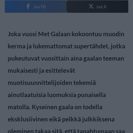
Jaa FB
Jaa X
Joka vuosi Met Galaan kokoontuu muodin
kerma ja lukemattomat supertähdet, jotka
pukeutuvat vuosittain aina gaalan teeman
mukaisesti ja esittelevät
muotisuunnittelijoiden tekemiä
ainutlaatuisia luomuksia punaisella
matolla. Kyseinen gaala on todella
eksklusiivinen eikä pelkkä julkkiksena
oleminen takaa sitä, että tapahtumaan saa