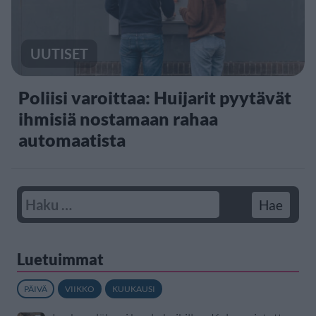
UUTISET
Poliisi varoittaa: Huijarit pyytävät
ihmisiä nostamaan rahaa
automaatista
Luetuimmat
PÄIVÄ
VIIKKO
KUUKAUSI