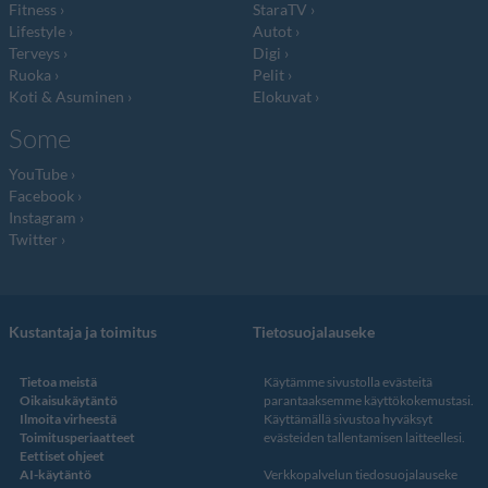
Fitness
StaraTV
Lifestyle
Autot
Terveys
Digi
Ruoka
Pelit
Koti & Asuminen
Elokuvat
Some
YouTube
Facebook
Instagram
Twitter
Kustantaja ja toimitus
Tietosuojalauseke
Tietoa meistä
Käytämme sivustolla evästeitä
Oikaisukäytäntö
parantaaksemme käyttökokemustasi.
Ilmoita virheestä
Käyttämällä sivustoa hyväksyt
Toimitusperiaatteet
evästeiden tallentamisen laitteellesi.
Eettiset ohjeet
AI-käytäntö
Verkkopalvelun
tiedosuojalauseke