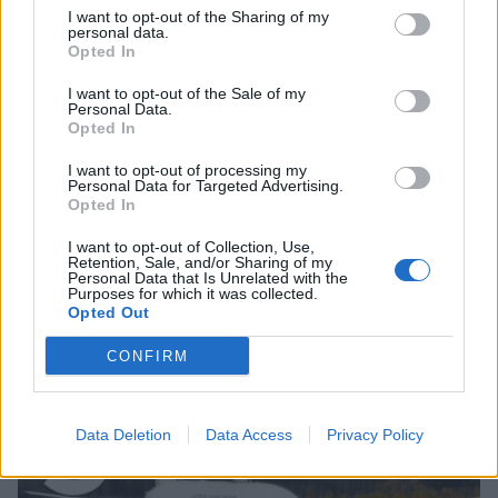
4
I want to opt-out of the Sharing of my
personal data.
Opted In
I want to opt-out of the Sale of my
Personal Data.
Opted In
VIIHDEUUTISET
I want to opt-out of processing my
Personal Data for Targeted Advertising.
Opted In
Suolikaasun tuoksu levisi Spider-
I want to opt-out of Collection, Use,
Man -näytöksessä – yleisö poistui
Retention, Sale, and/or Sharing of my
Personal Data that Is Unrelated with the
paikalta
Purposes for which it was collected.
Opted Out
CONFIRM
5
Data Deletion
Data Access
Privacy Policy