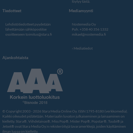
löytyy tästä
.
Tiedotteet
Mediamyynti
Lehdistötiedotteet pyydetään
Nostemedia Oy
lähettämään sähköpostitse
Puh. +358 40 356 1332
osoitteeseen
toimitus@stara.fi
mikael@nostemedia.fi
Mediatiedot
Ajankohtaista
© Copyright 2003 - 2026 Stara Media Online Oy. ISSN 1795-8180 (verkkomedia).
Kaikki oikeudet pidätetään. Materiaalin luvaton julkaiseminen ja lainaaminen on
kielletty. Stara®, Viihdetaivas®, Miss Pop®, Mister Pop®, Popstar®, Tuubi® ja
Jetset® ovat Stara Media Oy:n rekisteröityjä tavaramerkkejä, joiden käyttäminen
ilman lupaa on kielletty.