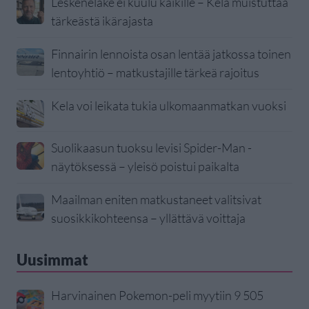
Leskeneläke ei kuulu kaikille – Kela muistuttaa
tärkeästä ikärajasta
Finnairin lennoista osan lentää jatkossa toinen
lentoyhtiö – matkustajille tärkeä rajoitus
Kela voi leikata tukia ulkomaanmatkan vuoksi
Suolikaasun tuoksu levisi Spider-Man -
näytöksessä – yleisö poistui paikalta
Maailman eniten matkustaneet valitsivat
suosikkikohteensa – yllättävä voittaja
Uusimmat
Harvinainen Pokemon-peli myytiin 9 505