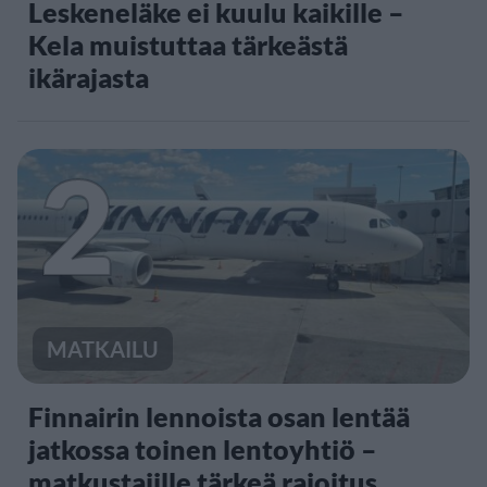
Leskeneläke ei kuulu kaikille –
Kela muistuttaa tärkeästä
ikärajasta
2
MATKAILU
Finnairin lennoista osan lentää
jatkossa toinen lentoyhtiö –
matkustajille tärkeä rajoitus