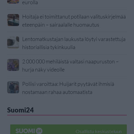
eurolla
Hoitaja ei toimittanut potilaan valituskirjelmää
eteenpäin – sairaalalle huomautus
Lentomatkustajan laukusta löytyi varastettuja
historiallisia tykinkuulia
2 000 000 mehiläistä valtasi naapuruston –
hurja näky videolle
Poliisi varoittaa: Huijarit pyytävät ihmisiä
nostamaan rahaa automaatista
Suomi24