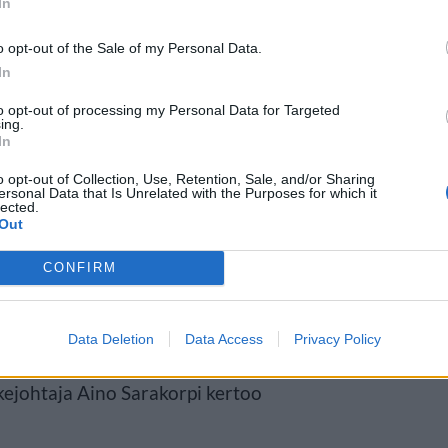
In
o opt-out of the Sale of my Personal Data.
In
to opt-out of processing my Personal Data for Targeted
ing.
ivustolle. Positiivisen
In
tit ovat aina huijauksia, sillä
o opt-out of Collection, Use, Retention, Sale, and/or Sharing
ersonal Data that Is Unrelated with the Purposes for which it
lected.
Out
CONFIRM
 luotonantajilta, emme pyydä
 siis tule klikata tekstiviestillä
Data Deletion
Data Access
Privacy Policy
 Me rekisteristä emme lähetä
nkejohtaja Aino Sarakorpi kertoo