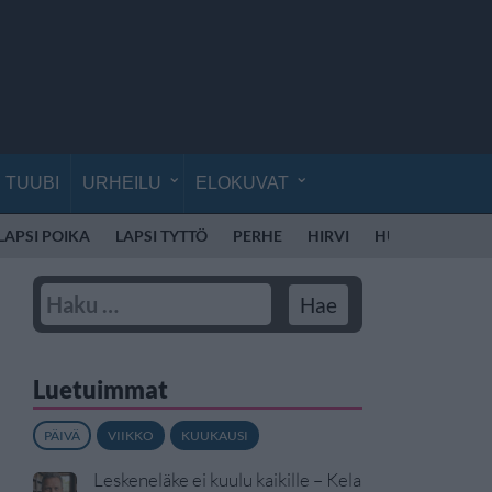
TUUBI
URHEILU
ELOKUVAT
LAPSI POIKA
LAPSI TYTTÖ
PERHE
HIRVI
HUUMEET
LI
Luetuimmat
PÄIVÄ
VIIKKO
KUUKAUSI
Leskeneläke ei kuulu kaikille – Kela