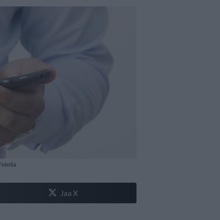
Fotolia
Jaa X