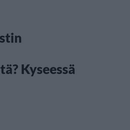
stin
stä? Kyseessä