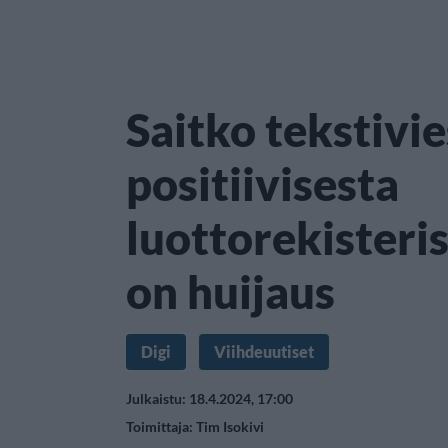
Saitko tekstivie
positiivisesta
luottorekisteri
on huijaus
Digi
Viihdeuutiset
Julkaistu: 18.4.2024, 17:00
Toimittaja:
Tim Isokivi