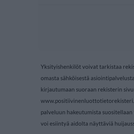
Yksityishenkilöt voivat tarkistaa reki
omasta sähköisestä asiointipalvelusta
kirjautumaan suoraan rekisterin sivui
www.positiivinenluottotietorekisteri
palveluun hakeutumista suositellaan 
voi esiintyä aidolta näyttäviä huijaus