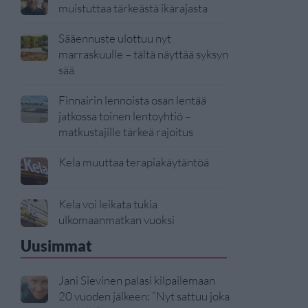
muistuttaa tärkeästä ikärajasta
Sääennuste ulottuu nyt
marraskuulle – tältä näyttää syksyn
sää
Finnairin lennoista osan lentää
jatkossa toinen lentoyhtiö –
matkustajille tärkeä rajoitus
Kela muuttaa terapiakäytäntöä
Kela voi leikata tukia
ulkomaanmatkan vuoksi
Uusimmat
Jani Sievinen palasi kilpailemaan
20 vuoden jälkeen: ”Nyt sattuu joka