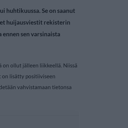
tui huhtikuussa. Se on saanut
et huijausviestit rekisterin
a ennen sen varsinaista
n ollut jälleen liikkeellä. Niissä
 on lisätty positiiviseen
ydetään vahvistamaan tietonsa