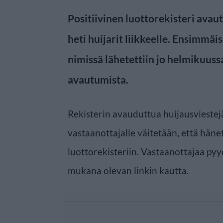
Positiivinen luottorekisteri avau
heti huijarit liikkeelle. Ensimmäis
nimissä lähetettiin jo helmikuuss
avautumista.
Rekisterin avauduttua huijausviestejä o
vastaanottajalle väitetään, että hänet
luottorekisteriin. Vastaanottajaa py
mukana olevan linkin kautta.