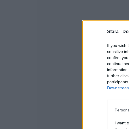
Stara -
Do
If you wish 
sensitive in
confirm you
continue se
information 
further disc
participants
Downstream 
Persona
I want t