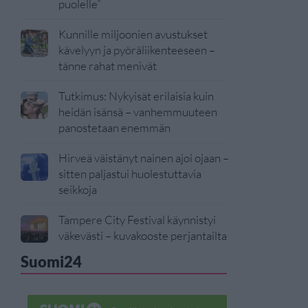
puolelle”
Kunnille miljoonien avustukset
kävelyyn ja pyöräliikenteeseen –
tänne rahat menivät
Tutkimus: Nykyisät erilaisia kuin
heidän isänsä – vanhemmuuteen
panostetaan enemmän
Hirveä väistänyt nainen ajoi ojaan –
sitten paljastui huolestuttavia
seikkoja
Tampere City Festival käynnistyi
väkevästi – kuvakooste perjantailta
Suomi24