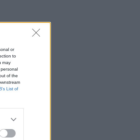
sonal or
ection to
ou may
 personal
out of the
 downstream
B’s List of