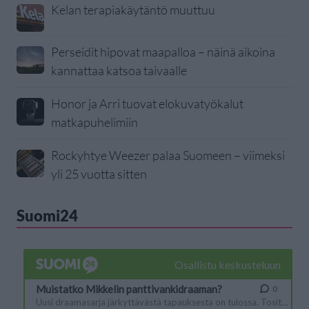
Kelan terapiakäytäntö muuttuu
Perseidit hipovat maapalloa – näinä aikoina
kannattaa katsoa taivaalle
Honor ja Arri tuovat elokuvatyökalut
matkapuhelimiin
Rockyhtye Weezer palaa Suomeen – viimeksi
yli 25 vuotta sitten
Suomi24