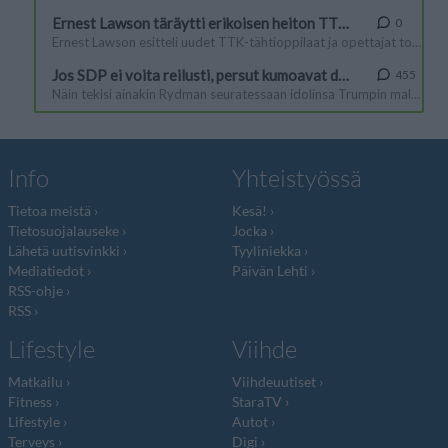
Info
Yhteistyössä
Tietoa meistä
Kesä!
Tietosuojalauseke
Jocka
Lähetä uutisvinkki
Tyyliniekka
Mediatiedot
Päivän Lehti
RSS-ohje
RSS
Lifestyle
Viihde
Matkailu
Viihdeuutiset
Fitness
StaraTV
Lifestyle
Autot
Terveys
Digi