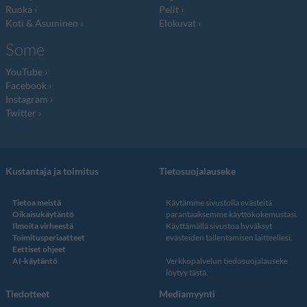
Ruoka
Pelit
Koti & Asuminen
Elokuvat
Some
YouTube
Facebook
Instagram
Twitter
Kustantaja ja toimitus
Tietosuojalauseke
Tietoa meistä
Käytämme sivustolla evästeitä
Oikaisukäytäntö
parantaaksemme käyttökokemustasi.
Ilmoita virheestä
Käyttämällä sivustoa hyväksyt
Toimitusperiaatteet
evästeiden tallentamisen laitteellesi.
Eettiset ohjeet
AI-käytäntö
Verkkopalvelun
tiedosuojalauseke
löytyy tästä
.
Tiedotteet
Mediamyynti