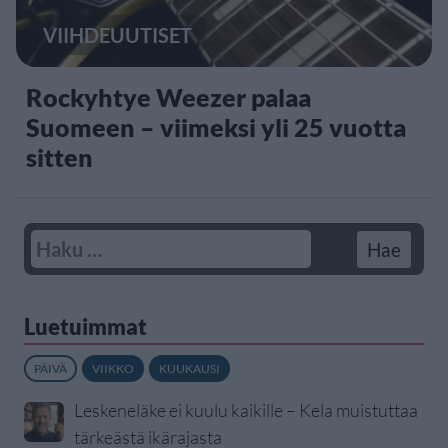
VIIHDEUUTISET
Rockyhtye Weezer palaa
Suomeen – viimeksi yli 25 vuotta
sitten
Luetuimmat
PÄIVÄ
VIIKKO
KUUKAUSI
Leskeneläke ei kuulu kaikille – Kela muistuttaa
tärkeästä ikärajasta