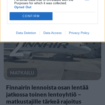
Purposes for which it was collected.
Kela muistuttaa tärkeästä
Opted Out
ikärajasta
CONFIRM
2
Data Deletion
Data Access
Privacy Policy
MATKAILU
Finnairin lennoista osan lentää
jatkossa toinen lentoyhtiö –
matkustajille tärkeä rajoitus