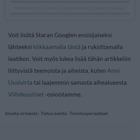
Henkilön Anni Uusivirta (@anniuusivirta) jakama julkaisu
Voit lisätä Staran Googlen ensisijaiseksi
lähteeksi
klikkaamalla tästä
ja ruksittamalla
laatikon. Voit myös lukea lisää tähän artikkeliin
liittyvistä teemoista ja aiheista, kuten
Anni
Uusivirta
tai laajemmin samasta aihealueesta
Viihdeuutiset
-osioistamme.
Ilmoita virheestä
·
Tietoa meistä
·
Toimitusperiaatteet