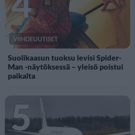
4
VIIHDEUUTISET
Suolikaasun tuoksu levisi Spider-
Man -näytöksessä – yleisö poistui
paikalta
5