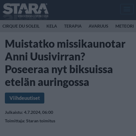
Men
CIRQUE DU SOLEIL
KELA
TERAPIA
AVARUUS
METEORI
Muistatko missikaunotar
Anni Uusivirran?
Poseeraa nyt biksuissa
etelän auringossa
Viihdeuutiset
Julkaistu: 4.7.2024, 06:00
Toimittaja:
Staran toimitus