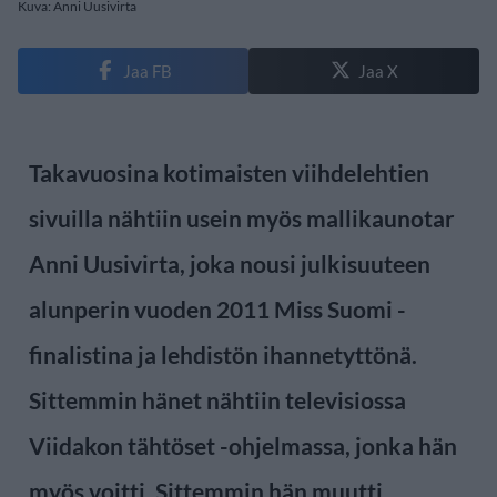
Kuva: Anni Uusivirta
Jaa FB
Jaa X
Takavuosina kotimaisten viihdelehtien
sivuilla nähtiin usein myös mallikaunotar
Anni Uusivirta, joka nousi julkisuuteen
alunperin vuoden 2011 Miss Suomi -
finalistina ja lehdistön ihannetyttönä.
Sittemmin hänet nähtiin televisiossa
Viidakon tähtöset -ohjelmassa, jonka hän
myös voitti. Sittemmin hän muutti