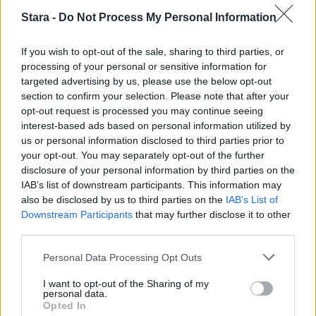
3
Stara -
Do Not Process My Personal Information
If you wish to opt-out of the sale, sharing to third parties, or
processing of your personal or sensitive information for
targeted advertising by us, please use the below opt-out
section to confirm your selection. Please note that after your
opt-out request is processed you may continue seeing
MATKAILU
interest-based ads based on personal information utilized by
us or personal information disclosed to third parties prior to
your opt-out. You may separately opt-out of the further
Finnairin lennoista osan lentää
disclosure of your personal information by third parties on the
jatkossa toinen lentoyhtiö –
IAB’s list of downstream participants. This information may
matkustajille tärkeä rajoitus
also be disclosed by us to third parties on the
IAB’s List of
Downstream Participants
that may further disclose it to other
third parties.
4
Personal Data Processing Opt Outs
I want to opt-out of the Sharing of my
personal data.
Opted In