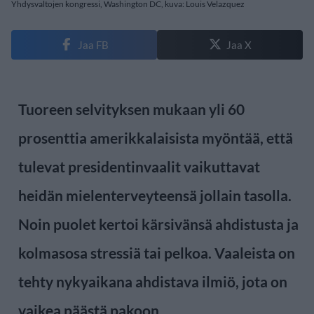
Yhdysvaltojen kongressi, Washington DC, kuva: Louis Velazquez
Jaa FB
Jaa X
Tuoreen selvityksen mukaan yli 60
prosenttia amerikkalaisista myöntää, että
tulevat presidentinvaalit vaikuttavat
heidän mielenterveyteensä jollain tasolla.
Noin puolet kertoi kärsivänsä ahdistusta ja
kolmasosa stressiä tai pelkoa. Vaaleista on
tehty nykyaikana ahdistava ilmiö, jota on
vaikea päästä pakoon.