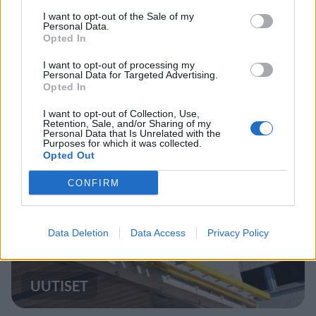
I want to opt-out of the Sale of my
Personal Data.
Opted In
UUTISET
I want to opt-out of processing my
Personal Data for Targeted Advertising.
Opted In
Kela muuttaa terapiakäytäntöä
I want to opt-out of Collection, Use,
Retention, Sale, and/or Sharing of my
Personal Data that Is Unrelated with the
Purposes for which it was collected.
Opted Out
5
CONFIRM
Data Deletion
Data Access
Privacy Policy
UUTISET