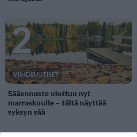
2
VIIHDEUUTISET
Sääennuste ulottuu nyt
marraskuulle – tältä näyttää
syksyn sää