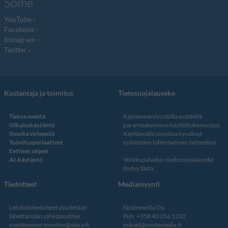
Some
YouTube
Facebook
Instagram
Twitter
Kustantaja ja toimitus
Tietosuojalauseke
Tietoa meistä
Käytämme sivustolla evästeitä
Oikaisukäytäntö
parantaaksemme käyttökokemustasi.
Ilmoita virheestä
Käyttämällä sivustoa hyväksyt
Toimitusperiaatteet
evästeiden tallentamisen laitteellesi.
Eettiset ohjeet
AI-käytäntö
Verkkopalvelun
tiedosuojalauseke
löytyy tästä
.
Tiedotteet
Mediamyynti
Lehdistötiedotteet pyydetään
Nostemedia Oy
lähettämään sähköpostitse
Puh. +358 40 356 1332
osoitteeseen
toimitus@stara.fi
mikael@nostemedia.fi