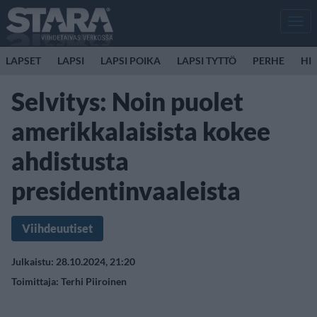
Men
LAPSET
LAPSI
LAPSI POIKA
LAPSI TYTTÖ
PERHE
HIR
Selvitys: Noin puolet
amerikkalaisista kokee
ahdistusta
presidentinvaaleista
Viihdeuutiset
Julkaistu: 28.10.2024, 21:20
Toimittaja:
Terhi Piiroinen