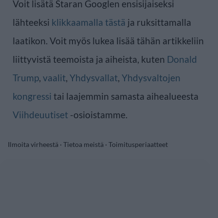
Voit lisätä Staran Googlen ensisijaiseksi
lähteeksi
klikkaamalla tästä
ja ruksittamalla
laatikon. Voit myös lukea lisää tähän artikkeliin
liittyvistä teemoista ja aiheista, kuten
Donald
Trump
,
vaalit
,
Yhdysvallat
,
Yhdysvaltojen
kongressi
tai laajemmin samasta aihealueesta
Viihdeuutiset
-osioistamme.
Ilmoita virheestä
·
Tietoa meistä
·
Toimitusperiaatteet