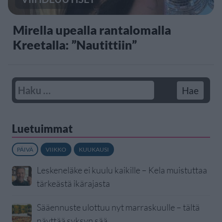
Mirella upealla rantalomalla
Kreetalla: ”Nautittiin”
Luetuimmat
PÄIVÄ
VIIKKO
KUUKAUSI
Leskeneläke ei kuulu kaikille – Kela muistuttaa
tärkeästä ikärajasta
Sääennuste ulottuu nyt marraskuulle – tältä
näyttää syksyn sää