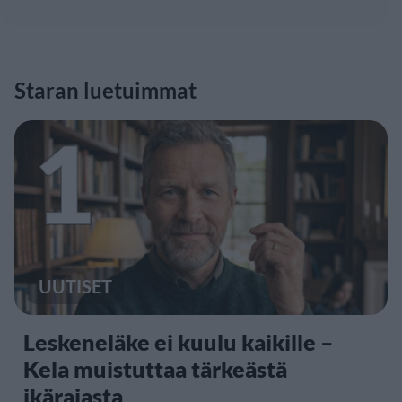
Staran luetuimmat
1
UUTISET
Leskeneläke ei kuulu kaikille –
Kela muistuttaa tärkeästä
ikärajasta