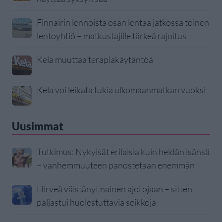
Finnairin lennoista osan lentää jatkossa toinen
lentoyhtiö – matkustajille tärkeä rajoitus
Kela muuttaa terapiakäytäntöä
Kela voi leikata tukia ulkomaanmatkan vuoksi
Uusimmat
Tutkimus: Nykyisät erilaisia kuin heidän isänsä
– vanhemmuuteen panostetaan enemmän
Hirveä väistänyt nainen ajoi ojaan – sitten
paljastui huolestuttavia seikkoja