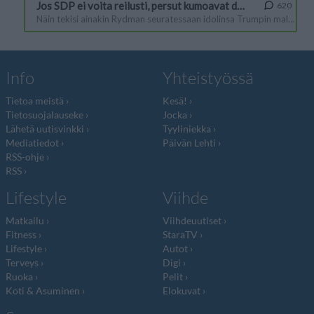
Info
Yhteistyössä
Tietoa meistä
Kesä!
Tietosuojalauseke
Jocka
Lähetä uutisvinkki
Tyyliniekka
Mediatiedot
Päivän Lehti
RSS-ohje
RSS
Lifestyle
Viihde
Matkailu
Viihdeuutiset
Fitness
StaraTV
Lifestyle
Autot
Terveys
Digi
Ruoka
Pelit
Koti & Asuminen
Elokuvat