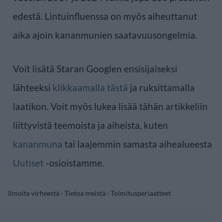
edestä. Lintuinfluenssa on myös aiheuttanut
aika ajoin kananmunien saatavuusongelmia.
Voit lisätä Staran Googlen ensisijaiseksi
lähteeksi
klikkaamalla tästä
ja ruksittamalla
laatikon. Voit myös lukea lisää tähän artikkeliin
liittyvistä teemoista ja aiheista, kuten
kananmuna
tai laajemmin samasta aihealueesta
Uutiset
-osioistamme.
Ilmoita virheestä
·
Tietoa meistä
·
Toimitusperiaatteet