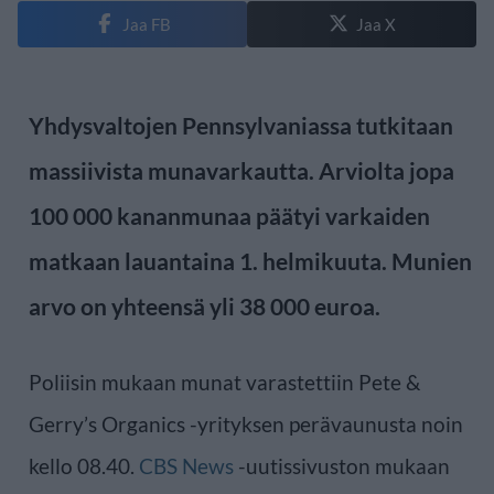
Jaa FB
Jaa X
Yhdysvaltojen Pennsylvaniassa tutkitaan
massiivista munavarkautta. Arviolta jopa
100 000 kananmunaa päätyi varkaiden
matkaan lauantaina 1. helmikuuta. Munien
arvo on yhteensä yli 38 000 euroa.
Poliisin mukaan munat varastettiin Pete &
Gerry’s Organics -yrityksen perävaunusta noin
kello 08.40.
CBS News
-uutissivuston mukaan