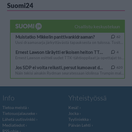
Suomi24
Info
Yhteistyössä
Tietoa meistä
Kesä!
Tietosuojalauseke
Jocka
Lähetä uutisvinkki
Tyyliniekka
Mediatiedot
Päivän Lehti
RSS-ohje