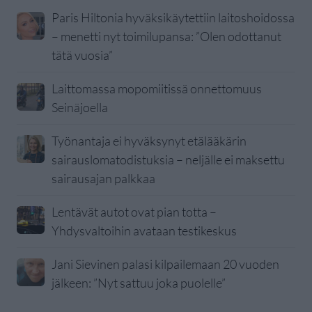
Paris Hiltonia hyväksikäytettiin laitoshoidossa
– menetti nyt toimilupansa: ”Olen odottanut
tätä vuosia”
Laittomassa mopomiitissä onnettomuus
Seinäjoella
Työnantaja ei hyväksynyt etälääkärin
sairauslomatodistuksia – neljälle ei maksettu
sairausajan palkkaa
Lentävät autot ovat pian totta –
Yhdysvaltoihin avataan testikeskus
Jani Sievinen palasi kilpailemaan 20 vuoden
jälkeen: ”Nyt sattuu joka puolelle”