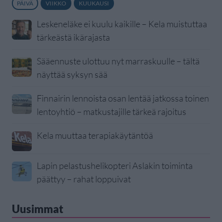
PÄIVÄ
VIIKKO
KUUKAUSI
Leskeneläke ei kuulu kaikille – Kela muistuttaa
tärkeästä ikärajasta
Sääennuste ulottuu nyt marraskuulle – tältä
näyttää syksyn sää
Finnairin lennoista osan lentää jatkossa toinen
lentoyhtiö – matkustajille tärkeä rajoitus
Kela muuttaa terapiakäytäntöä
Lapin pelastushelikopteri Aslakin toiminta
päättyy – rahat loppuivat
Uusimmat