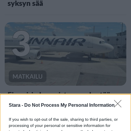
syksyn sää
3
MATKAILU
Finnairin lennoista osan lentää
jatkossa toinen lentoyhtiö –
Stara -
Do Not Process My Personal Information
matkustajille tärkeä rajoitus
If you wish to opt-out of the sale, sharing to third parties, or
processing of your personal or sensitive information for