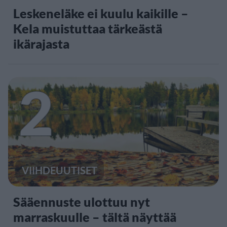
Leskeneläke ei kuulu kaikille –
Kela muistuttaa tärkeästä
ikärajasta
2
VIIHDEUUTISET
Sääennuste ulottuu nyt
marraskuulle – tältä näyttää