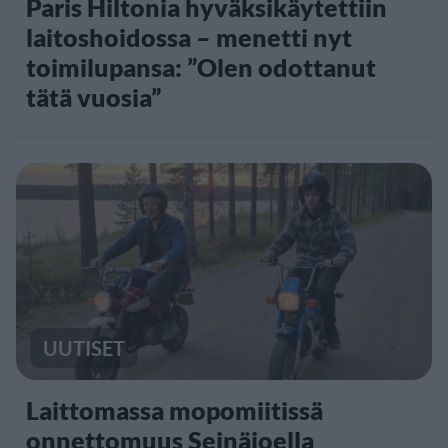
Paris Hiltonia hyväksikäytettiin
laitoshoidossa – menetti nyt
toimilupansa: ”Olen odottanut
tätä vuosia”
UUTISET
Laittomassa mopomiitissä
onnettomuus Seinäjoella