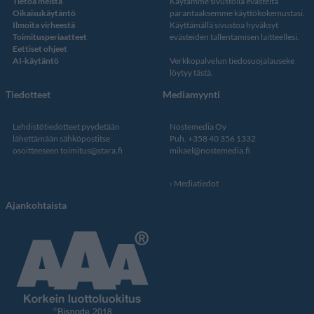
Tietoa meistä
Käytämme sivustolla evästeitä
Oikaisukäytäntö
parantaaksemme käyttökokemustasi.
Ilmoita virheestä
Käyttämällä sivustoa hyväksyt
Toimitusperiaatteet
evästeiden tallentamisen laitteellesi.
Eettiset ohjeet
AI-käytäntö
Verkkopalvelun
tiedosuojalauseke
löytyy tästä
.
Tiedotteet
Mediamyynti
Lehdistötiedotteet pyydetään
Nostemedia Oy
lähettämään sähköpostitse
Puh. +358 40 356 1332
osoitteeseen
toimitus@stara.fi
mikael@nostemedia.fi
Mediatiedot
Ajankohtaista