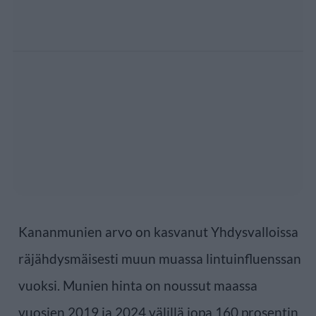
Kananmunien arvo on kasvanut Yhdysvalloissa
räjähdysmäisesti muun muassa lintuinfluenssan
vuoksi. Munien hinta on noussut maassa
vuosien 2019 ja 2024 välillä jopa 160 prosentin