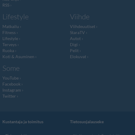
RSS
Lifestyle
Viihde
Matkailu
Viihdeuutiset
Fitness
StaraTV
Lifestyle
Autot
Terveys
Digi
Ruoka
Pelit
Koti & Asuminen
Elokuvat
Some
YouTube
Facebook
Instagram
Twitter
Kustantaja ja toimitus
Tietosuojalauseke