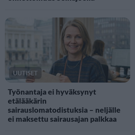
UUTISET
Työnantaja ei hyväksynyt
etälääkärin
sairauslomatodistuksia – neljälle
ei maksettu sairausajan palkkaa