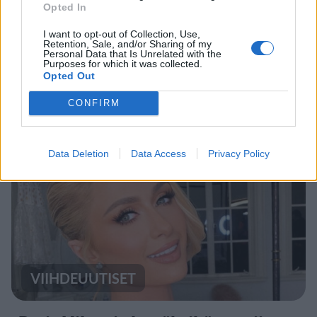
Opted In
UUTISET
I want to opt-out of Collection, Use,
Retention, Sale, and/or Sharing of my
Personal Data that Is Unrelated with the
Purposes for which it was collected.
Lapin pelastushelikopteri Aslakin
Opted Out
toiminta päättyy – rahat loppuivat
CONFIRM
Data Deletion
Data Access
Privacy Policy
VIIHDEUUTISET