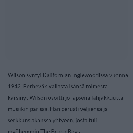
Wilson syntyi Kalifornian Inglewoodissa vuonna
1942. Perheväkivallasta isänsä toimesta
kärsinyt Wilson osoitti jo lapsena lahjakkuutta
musiikin parissa. Hän perusti veljiensä ja
serkkuns akanssa yhtyeen, josta tuli
myöhemmin The Beach Boys.