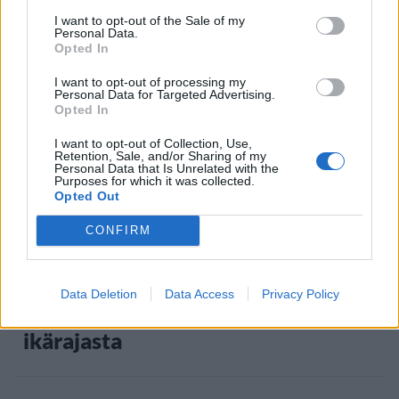
I want to opt-out of the Sale of my
Staran luetuimmat
Personal Data.
Opted In
1
I want to opt-out of processing my
Personal Data for Targeted Advertising.
Opted In
I want to opt-out of Collection, Use,
Retention, Sale, and/or Sharing of my
Personal Data that Is Unrelated with the
Purposes for which it was collected.
Opted Out
UUTISET
CONFIRM
Leskeneläke ei kuulu kaikille –
Data Deletion
Data Access
Privacy Policy
Kela muistuttaa tärkeästä
ikärajasta