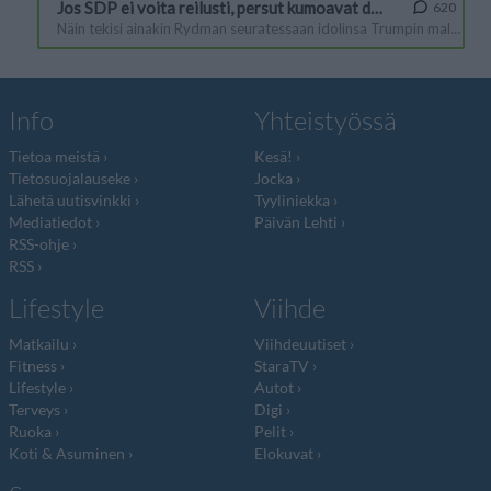
Info
Yhteistyössä
Tietoa meistä
Kesä!
Tietosuojalauseke
Jocka
Lähetä uutisvinkki
Tyyliniekka
Mediatiedot
Päivän Lehti
RSS-ohje
RSS
Lifestyle
Viihde
Matkailu
Viihdeuutiset
Fitness
StaraTV
Lifestyle
Autot
Terveys
Digi
Ruoka
Pelit
Koti & Asuminen
Elokuvat