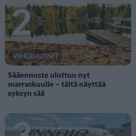
2
VIIHDEUUTISET
Sääennuste ulottuu nyt
marraskuulle – tältä näyttää
syksyn sää
3