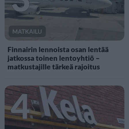
MATKAILU
Finnairin lennoista osan lentää
jatkossa toinen lentoyhtiö –
matkustajille tärkeä rajoitus
4