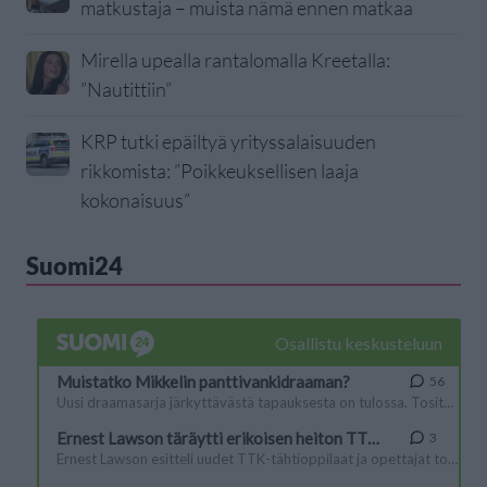
matkustaja – muista nämä ennen matkaa
Mirella upealla rantalomalla Kreetalla:
”Nautittiin”
KRP tutki epäiltyä yrityssalaisuuden
rikkomista: ”Poikkeuksellisen laaja
kokonaisuus”
Suomi24