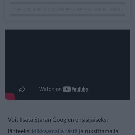
Henkilön Brian Wilson (@brianwilsonlive) jakama julkaisu
Voit lisätä Staran Googlen ensisijaiseksi
lähteeksi
klikkaamalla tästä
ja ruksittamalla