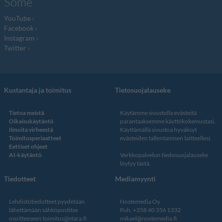
Some
YouTube
Facebook
Instagram
Twitter
Kustantaja ja toimitus
Tietosuojalauseke
Tietoa meistä
Käytämme sivustolla evästeitä
Oikaisukäytäntö
parantaaksemme käyttökokemustasi.
Ilmoita virheestä
Käyttämällä sivustoa hyväksyt
Toimitusperiaatteet
evästeiden tallentamisen laitteellesi.
Eettiset ohjeet
AI-käytäntö
Verkkopalvelun
tiedosuojalauseke
löytyy tästä
.
Tiedotteet
Mediamyynti
Lehdistötiedotteet pyydetään
Nostemedia Oy
lähettämään sähköpostitse
Puh. +358 40 356 1332
osoitteeseen
toimitus@stara.fi
mikael@nostemedia.fi