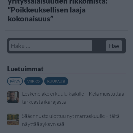
yrityssalaisuuden rikkomista:
”Poikkeuksellisen laaja
kokonaisuus”
Luetuimmat
PÄIVÄ
VIIKKO
KUUKAUSI
Leskeneläke ei kuulu kaikille – Kela muistuttaa
tärkeästä ikärajasta
Sääennuste ulottuu nyt marraskuulle – tältä
näyttää syksyn sää