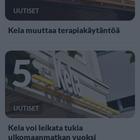
UUTISET
Kela muuttaa terapiakäytäntöä
5
UUTISET
Kela voi leikata tukia
ulkomaanmatkan vuoksi