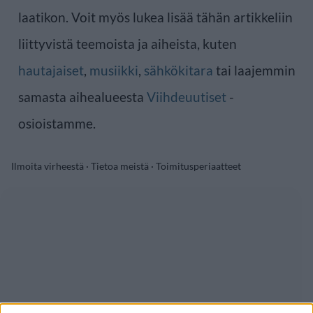
laatikon. Voit myös lukea lisää tähän artikkeliin
liittyvistä teemoista ja aiheista, kuten
hautajaiset
,
musiikki
,
sähkökitara
tai laajemmin
samasta aihealueesta
Viihdeuutiset
-
osioistamme.
Ilmoita virheestä
·
Tietoa meistä
·
Toimitusperiaatteet