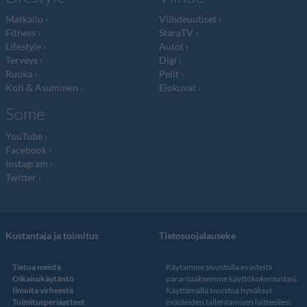
Matkailu
Viihdeuutiset
Fitness
StaraTV
Lifestyle
Autot
Terveys
Digi
Ruoka
Pelit
Koti & Asuminen
Elokuvat
Some
YouTube
Facebook
Instagram
Twitter
Kustantaja ja toimitus
Tietosuojalauseke
Tietoa meistä
Käytämme sivustolla evästeitä
Oikaisukäytäntö
parantaaksemme käyttökokemustasi.
Ilmoita virheestä
Käyttämällä sivustoa hyväksyt
Toimitusperiaatteet
evästeiden tallentamisen laitteellesi.