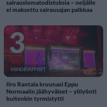
sairauslomatodistuksia – neljälle
ei maksettu sairausajan palkkaa
3
VIIHDEUUTISET
IIro Rantala kruunasi Eppu
Normaalin jäähyväiset – ylilyönti
kuitenkin tyrmistytti