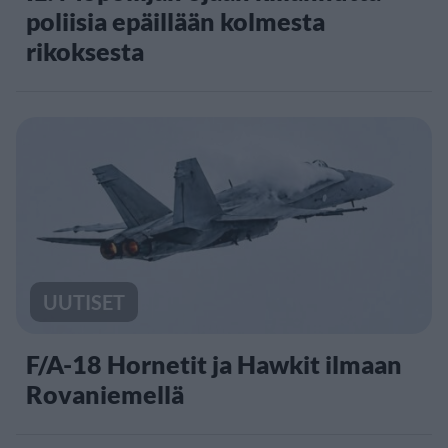
poliisia epäillään kolmesta
rikoksesta
UUTISET
F/A-18 Hornetit ja Hawkit ilmaan
Rovaniemellä