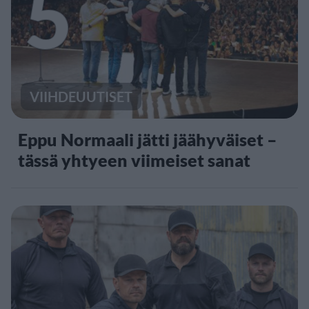
5
VIIHDEUUTISET
Eppu Normaali jätti jäähyväiset –
tässä yhtyeen viimeiset sanat