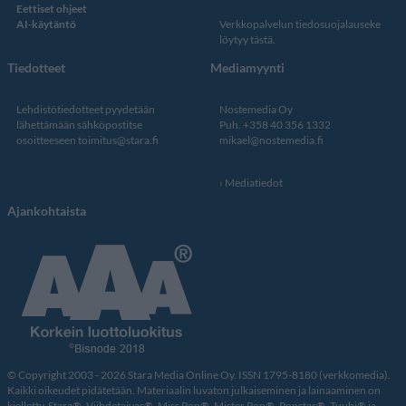
Eettiset ohjeet
AI-käytäntö
Verkkopalvelun
tiedosuojalauseke
löytyy tästä
.
Tiedotteet
Mediamyynti
Lehdistötiedotteet pyydetään
Nostemedia Oy
lähettämään sähköpostitse
Puh. +358 40 356 1332
osoitteeseen
toimitus@stara.fi
mikael@nostemedia.fi
Mediatiedot
Ajankohtaista
© Copyright 2003 - 2026 Stara Media Online Oy. ISSN 1795-8180 (verkkomedia).
Kaikki oikeudet pidätetään. Materiaalin luvaton julkaiseminen ja lainaaminen on
kielletty. Stara®, Viihdetaivas®, Miss Pop®, Mister Pop®, Popstar®, Tuubi® ja