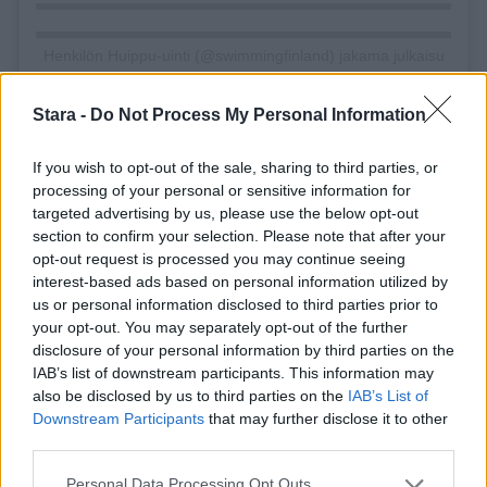
Henkilön Huippu-uinti (@swimmingfinland) jakama julkaisu
Stara -
Do Not Process My Personal Information
Voit lisätä Staran Googlen ensisijaiseksi
If you wish to opt-out of the sale, sharing to third parties, or
lähteeksi
klikkaamalla tästä
ja ruksittamalla
processing of your personal or sensitive information for
targeted advertising by us, please use the below opt-out
laatikon. Voit myös lukea lisää tähän artikkeliin
section to confirm your selection. Please note that after your
opt-out request is processed you may continue seeing
liittyvistä teemoista ja aiheista, kuten
Louna
interest-based ads based on personal information utilized by
us or personal information disclosed to third parties prior to
Kasvio
,
Singapore
,
uinti
tai laajemmin samasta
your opt-out. You may separately opt-out of the further
disclosure of your personal information by third parties on the
aihealueesta
Viihdeuutiset
-osioistamme.
IAB’s list of downstream participants. This information may
also be disclosed by us to third parties on the
IAB’s List of
Downstream Participants
that may further disclose it to other
Ilmoita virheestä
·
Tietoa meistä
·
Toimitusperiaatteet
third parties.
Personal Data Processing Opt Outs