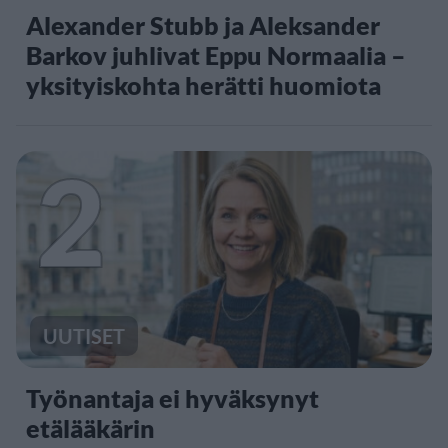
Alexander Stubb ja Aleksander
Barkov juhlivat Eppu Normaalia –
yksityiskohta herätti huomiota
2
UUTISET
Työnantaja ei hyväksynyt
etälääkärin