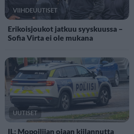
VIIHDEUUTISET
Erikoisjoukot jatkuu syyskuussa –
Sofia Virta ei ole mukana
UUTISET
IL: Mopoilijan ojaan kiilannutta