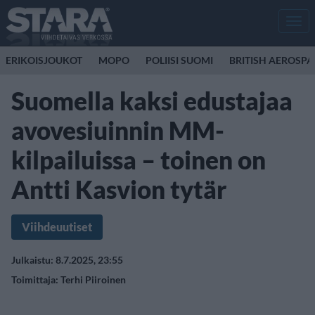
Men
ERIKOISJOUKOT
MOPO
POLIISI SUOMI
BRITISH AEROSP
Suomella kaksi edustajaa
avovesiuinnin MM-
kilpailuissa – toinen on
Antti Kasvion tytär
Viihdeuutiset
Julkaistu: 8.7.2025, 23:55
Toimittaja:
Terhi Piiroinen