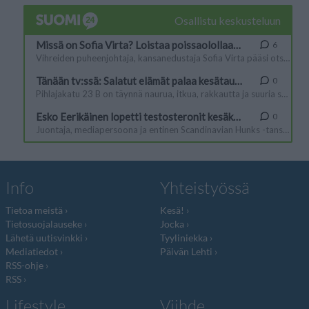
Info
Yhteistyössä
Tietoa meistä
Kesä!
Tietosuojalauseke
Jocka
Lähetä uutisvinkki
Tyyliniekka
Mediatiedot
Päivän Lehti
RSS-ohje
RSS
Lifestyle
Viihde