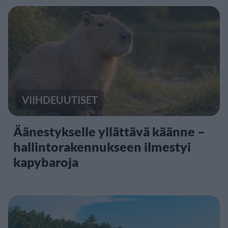
VIIHDEUUTISET
Äänestykselle yllättävä käänne –
hallintorakennukseen ilmestyi
kapybaroja