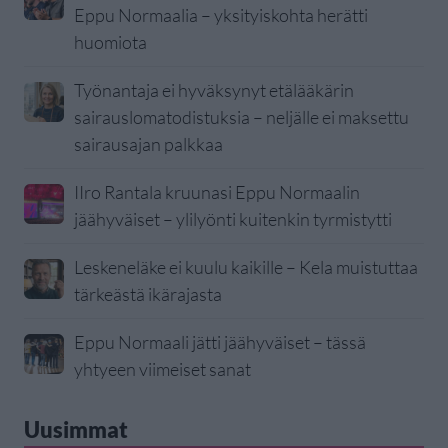
Eppu Normaalia – yksityiskohta herätti
huomiota
Työnantaja ei hyväksynyt etälääkärin
sairauslomatodistuksia – neljälle ei maksettu
sairausajan palkkaa
IIro Rantala kruunasi Eppu Normaalin
jäähyväiset – ylilyönti kuitenkin tyrmistytti
Leskeneläke ei kuulu kaikille – Kela muistuttaa
tärkeästä ikärajasta
Eppu Normaali jätti jäähyväiset – tässä
yhtyeen viimeiset sanat
Uusimmat