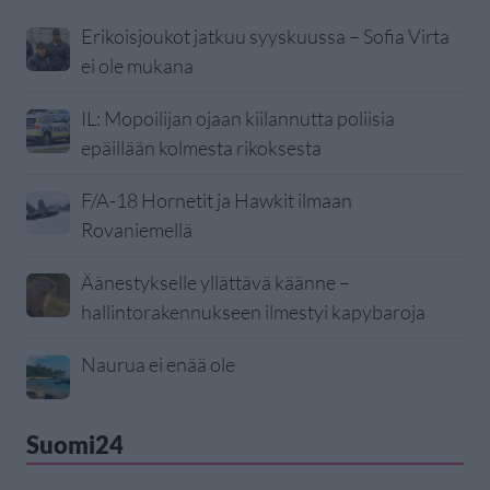
Erikoisjoukot jatkuu syyskuussa – Sofia Virta
ei ole mukana
IL: Mopoilijan ojaan kiilannutta poliisia
epäillään kolmesta rikoksesta
F/A-18 Hornetit ja Hawkit ilmaan
Rovaniemellä
Äänestykselle yllättävä käänne –
hallintorakennukseen ilmestyi kapybaroja
Naurua ei enää ole
Suomi24