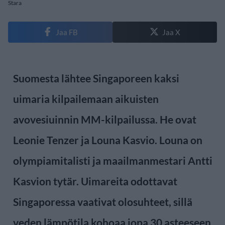
Stara
Jaa FB
Jaa X
Suomesta lähtee Singaporeen kaksi
uimaria kilpailemaan aikuisten
avovesiuinnin MM-kilpailussa. He ovat
Leonie Tenzer ja Louna Kasvio. Louna on
olympiamitalisti ja maailmanmestari Antti
Kasvion tytär. Uimareita odottavat
Singaporessa vaativat olosuhteet, sillä
veden lämpötila kohoaa jopa 30 asteeseen.