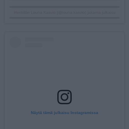
Henkilön Louna Kasvio (@louna.kasvio) jakama julkaisu
Näytä tämä julkaisu Instagramissa