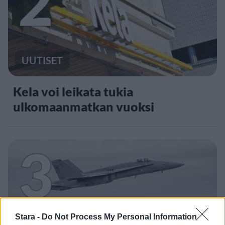
2
UUTISET
Kela voi leikata tukia
ulkomaanmatkan vuoksi
3
Stara -
Do Not Process My Personal Information