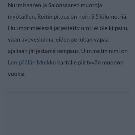
Nurmisaaren ja Salonsaaren muotoja
myötäillen. Reitin pituus on noin 5,5 kilometriä.
Huumorimielessä järjestetty uinti ei ole kilpailu,
vaan avovesiuimareiden porukan vapaa-
ajallaan järjestämä tempaus. Uintireitin nimi on
Lempäälän Mulkku
kartalle piirtyvän muodon
vuoksi.