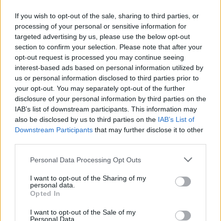
UUTISET
If you wish to opt-out of the sale, sharing to third parties, or
processing of your personal or sensitive information for
F/A-18 Hornet jyrähtää ylilennolle
targeted advertising by us, please use the below opt-out
section to confirm your selection. Please note that after your
Jyväskylässä – katuja suljetaan
opt-out request is processed you may continue seeing
interest-based ads based on personal information utilized by
us or personal information disclosed to third parties prior to
4
your opt-out. You may separately opt-out of the further
disclosure of your personal information by third parties on the
IAB’s list of downstream participants. This information may
also be disclosed by us to third parties on the
IAB’s List of
Downstream Participants
that may further disclose it to other
third parties.
Personal Data Processing Opt Outs
UUTISET
I want to opt-out of the Sharing of my
personal data.
Opted In
Moottoripyöräilijä pakeni poliisia
I want to opt-out of the Sale of my
Personal Data.