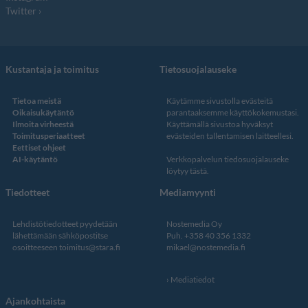
Twitter
Kustantaja ja toimitus
Tietosuojalauseke
Tietoa meistä
Käytämme sivustolla evästeitä
Oikaisukäytäntö
parantaaksemme käyttökokemustasi.
Ilmoita virheestä
Käyttämällä sivustoa hyväksyt
Toimitusperiaatteet
evästeiden tallentamisen laitteellesi.
Eettiset ohjeet
AI-käytäntö
Verkkopalvelun
tiedosuojalauseke
löytyy tästä
.
Tiedotteet
Mediamyynti
Lehdistötiedotteet pyydetään
Nostemedia Oy
lähettämään sähköpostitse
Puh. +358 40 356 1332
osoitteeseen
toimitus@stara.fi
mikael@nostemedia.fi
Mediatiedot
Ajankohtaista