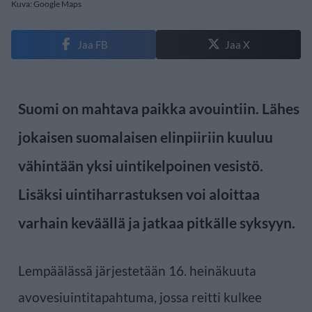
Kuva: Google Maps
Jaa FB
Jaa X
Suomi on mahtava paikka avouintiin. Lähes
jokaisen suomalaisen elinpiiriin kuuluu
vähintään yksi uintikelpoinen vesistö.
Lisäksi uintiharrastuksen voi aloittaa
varhain keväällä ja jatkaa pitkälle syksyyn.
Lempäälässä järjestetään 16. heinäkuuta
avovesiuintitapahtuma, jossa reitti kulkee