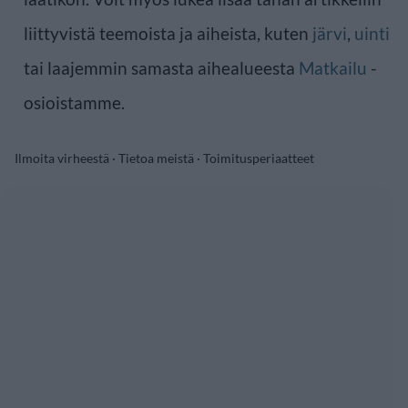
liittyvistä teemoista ja aiheista, kuten
järvi
,
uinti
tai laajemmin samasta aihealueesta
Matkailu
-
osioistamme.
Ilmoita virheestä
·
Tietoa meistä
·
Toimitusperiaatteet