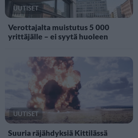
UUTISET
Verottajalta muistutus 5 000
yrittäjälle – ei syytä huoleen
UUTISET
Suuria räjähdyksiä Kittilässä