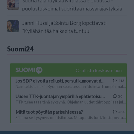
Suuria räjähdyksiä Kittilässä elokuussa –
puolustusvoimat suorittaa massaräjäytyksiä
Janni Hussi ja Sointu Borg lopettavat:
”Kyllähän tää haikeelta tuntuu”
Suomi24