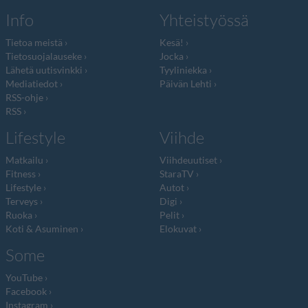
Info
Yhteistyössä
Tietoa meistä
Kesä!
Tietosuojalauseke
Jocka
Lähetä uutisvinkki
Tyyliniekka
Mediatiedot
Päivän Lehti
RSS-ohje
RSS
Lifestyle
Viihde
Matkailu
Viihdeuutiset
Fitness
StaraTV
Lifestyle
Autot
Terveys
Digi
Ruoka
Pelit
Koti & Asuminen
Elokuvat
Some
YouTube
Facebook
Instagram