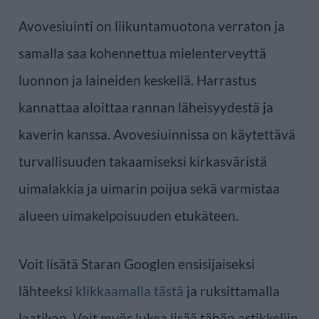
Avovesiuinti on liikuntamuotona verraton ja
samalla saa kohennettua mielenterveyttä
luonnon ja laineiden keskellä. Harrastus
kannattaa aloittaa rannan läheisyydestä ja
kaverin kanssa. Avovesiuinnissa on käytettävä
turvallisuuden takaamiseksi kirkasväristä
uimalakkia ja uimarin poijua sekä varmistaa
alueen uimakelpoisuuden etukäteen.
Voit lisätä Staran Googlen ensisijaiseksi
lähteeksi
klikkaamalla tästä
ja ruksittamalla
laatikon. Voit myös lukea lisää tähän artikkeliin