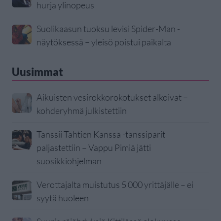
hurja ylinopeus
Suolikaasun tuoksu levisi Spider-Man -
näytöksessä – yleisö poistui paikalta
Uusimmat
Aikuisten vesirokkorokotukset alkoivat –
kohderyhmä julkistettiin
Tanssii Tähtien Kanssa -tanssiparit
paljastettiin – Vappu Pimiä jätti
suosikkiohjelman
Verottajalta muistutus 5 000 yrittäjälle – ei
syytä huoleen