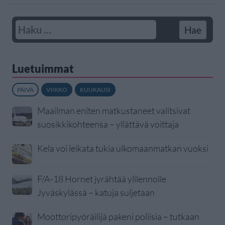
Luetuimmat
PÄIVÄ
VIIKKO
KUUKAUSI
Maailman eniten matkustaneet valitsivat
suosikkikohteensa – yllättävä voittaja
Kela voi leikata tukia ulkomaanmatkan vuoksi
F/A-18 Hornet jyrähtää ylilennolle
Jyväskylässä – katuja suljetaan
Moottoripyöräilijä pakeni poliisia – tutkaan