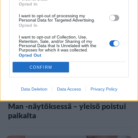
– tutkaan hurja ylinopeus
Opted In
I want to opt-out of processing my
Personal Data for Targeted Advertising.
5
Opted In
I want to opt-out of Collection, Use,
Retention, Sale, and/or Sharing of my
Personal Data that Is Unrelated with the
Purposes for which it was collected.
Opted Out
CONFIRM
VIIHDEUUTISET
Data Deletion
Data Access
Privacy Policy
Suolikaasun tuoksu levisi Spider-
Man -näytöksessä – yleisö poistui
paikalta