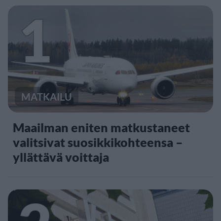
1
MATKAILU
Maailman eniten matkustaneet
valitsivat suosikkikohteensa –
yllättävä voittaja