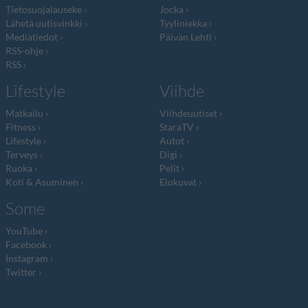
Tietosuojalauseke
Jocka
Lähetä uutisvinkki
Tyyliniekka
Mediatiedot
Päivän Lehti
RSS-ohje
RSS
Lifestyle
Viihde
Matkailu
Viihdeuutiset
Fitness
StaraTV
Lifestyle
Autot
Terveys
Digi
Ruoka
Pelit
Koti & Asuminen
Elokuvat
Some
YouTube
Facebook
Instagram
Twitter