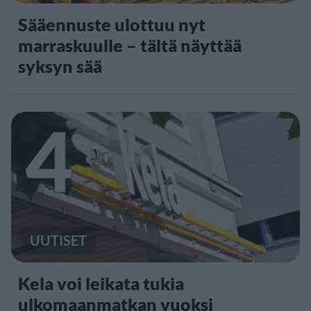
Sääennuste ulottuu nyt
marraskuulle – tältä näyttää
syksyn sää
4
UUTISET
Kela voi leikata tukia
ulkomaanmatkan vuoksi