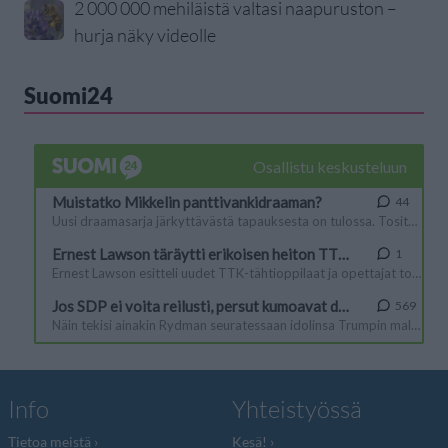
2 000 000 mehiläistä valtasi naapuruston –
hurja näky videolle
Suomi24
Info
Yhteistyössä
Tietoa meistä
Kesä!