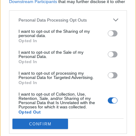
1
Downstream Participants
that may further disclose it to other
third parties.
Personal Data Processing Opt Outs
I want to opt-out of the Sharing of my
personal data.
UUTISET
Opted In
I want to opt-out of the Sale of my
Leskeneläke ei kuulu kaikille –
Personal Data.
Opted In
Kela muistuttaa tärkeästä
ikärajasta
I want to opt-out of processing my
Personal Data for Targeted Advertising.
Opted In
I want to opt-out of Collection, Use,
2
Retention, Sale, and/or Sharing of my
Personal Data that Is Unrelated with the
Purposes for which it was collected.
Opted Out
CONFIRM