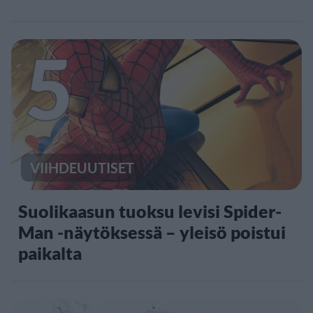
5
VIIHDEUUTISET
Suolikaasun tuoksu levisi Spider-
Man -näytöksessä – yleisö poistui
paikalta