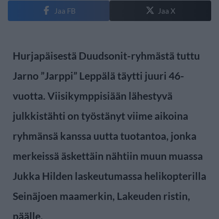
Jaa FB
Jaa X
Hurjapäisestä Duudsonit-ryhmästä tuttu
Jarno ”Jarppi” Leppälä täytti juuri 46-
vuotta. Viisikymppisiään lähestyvä
julkkistähti on työstänyt viime aikoina
ryhmänsä kanssa uutta tuotantoa, jonka
merkeissä äskettäin nähtiin muun muassa
Jukka Hilden laskeutumassa helikopterilla
Seinäjoen maamerkin, Lakeuden ristin,
päälle.