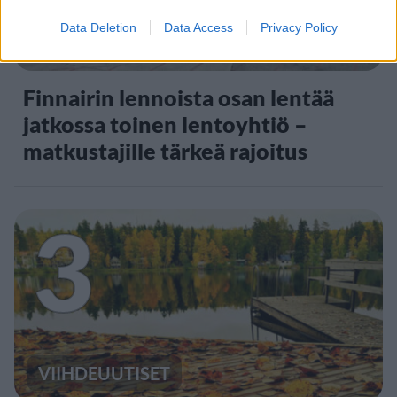
Data Deletion
Data Access
Privacy Policy
MATKAILU
Finnairin lennoista osan lentää
jatkossa toinen lentoyhtiö –
matkustajille tärkeä rajoitus
3
VIIHDEUUTISET