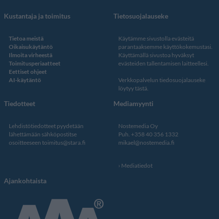
Kustantaja ja toimitus
Tietosuojalauseke
Tietoa meistä
Käytämme sivustolla evästeitä
Oikaisukäytäntö
parantaaksemme käyttökokemustasi.
Ilmoita virheestä
Käyttämällä sivustoa hyväksyt
Toimitusperiaatteet
evästeiden tallentamisen laitteellesi.
Eettiset ohjeet
AI-käytäntö
Verkkopalvelun
tiedosuojalauseke
löytyy tästä
.
Tiedotteet
Mediamyynti
Lehdistötiedotteet pyydetään
Nostemedia Oy
lähettämään sähköpostitse
Puh. +358 40 356 1332
osoitteeseen
toimitus@stara.fi
mikael@nostemedia.fi
Mediatiedot
Ajankohtaista