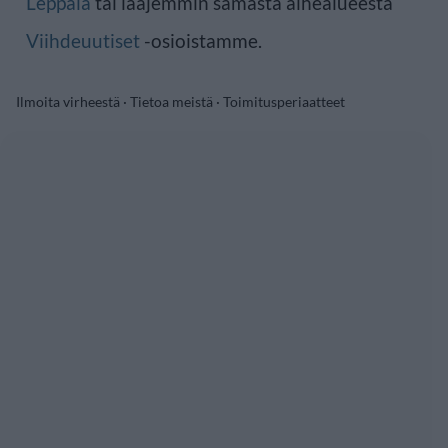
Leppälä
tai laajemmin samasta aihealueesta
Viihdeuutiset
-osioistamme.
Ilmoita virheestä
·
Tietoa meistä
·
Toimitusperiaatteet