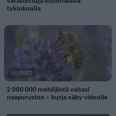
varastettuja historiallisia
tykinkuulia
UUTISET
2 000 000 mehiläistä valtasi
naapuruston – hurja näky videolle