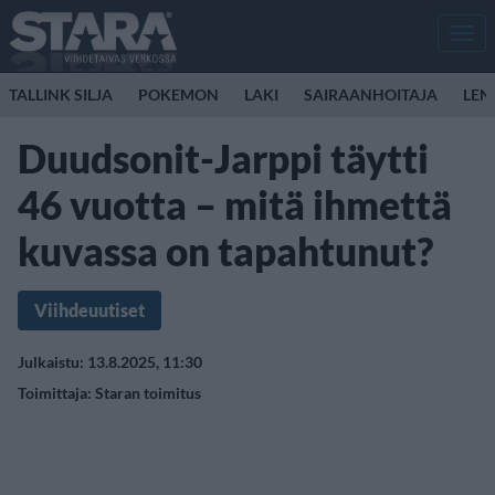
Men
TALLINK SILJA
POKEMON
LAKI
SAIRAANHOITAJA
LEN
Duudsonit-Jarppi täytti
46 vuotta – mitä ihmettä
kuvassa on tapahtunut?
Viihdeuutiset
Julkaistu: 13.8.2025, 11:30
Toimittaja:
Staran toimitus