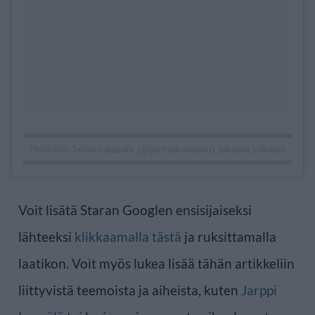
Henkilön Jarno Laasala (@jarnodudeson) jakama julkaisu
Voit lisätä Staran Googlen ensisijaiseksi
lähteeksi
klikkaamalla tästä
ja ruksittamalla
laatikon. Voit myös lukea lisää tähän artikkeliin
liittyvistä teemoista ja aiheista, kuten
Jarppi