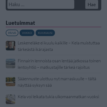
Luetuimmat
PÄIVÄ
VIIKKO
KUUKAUSI
Leskeneläke ei kuulu kaikille – Kela muistuttaa
tärkeästä ikärajasta
Finnairin lennoista osan lentää jatkossa toinen
lentoyhtiö – matkustajille tärkeä rajoitus
Sääennuste ulottuu nyt marraskuulle – tältä
näyttää syksyn sää
Kela voi leikata tukia ulkomaanmatkan vuoksi