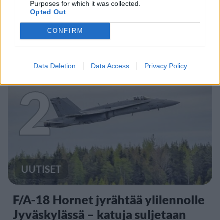
Purposes for which it was collected.
Opted Out
Maailman eniten matkustaneet
valitsivat suosikkikohteensa –
CONFIRM
yllättävä voittaja
Data Deletion
Data Access
Privacy Policy
2
UUTISET
F/A-18 Hornet jyrähtää ylilennolle
Jyväskylässä – katuja suljetaan