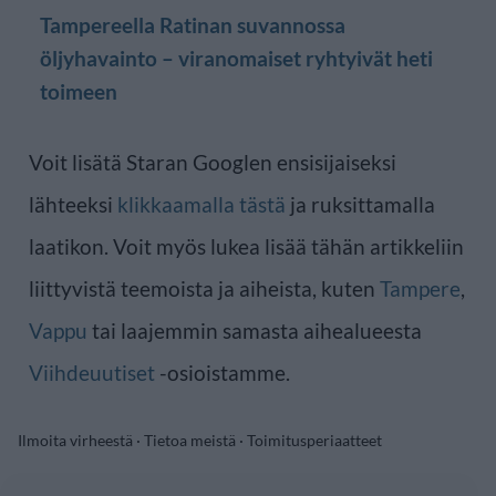
Tampereella Ratinan suvannossa
öljyhavainto – viranomaiset ryhtyivät heti
toimeen
Voit lisätä Staran Googlen ensisijaiseksi
lähteeksi
klikkaamalla tästä
ja ruksittamalla
laatikon. Voit myös lukea lisää tähän artikkeliin
liittyvistä teemoista ja aiheista, kuten
Tampere
,
Vappu
tai laajemmin samasta aihealueesta
Viihdeuutiset
-osioistamme.
Ilmoita virheestä
·
Tietoa meistä
·
Toimitusperiaatteet