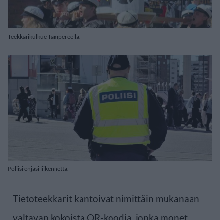
Teekkarikulkue Tampereella.
Poliisi ohjasi liikennettä.
Tietoteekkarit kantoivat nimittäin mukanaan
valtavan kokoista QR-koodia, jonka monet