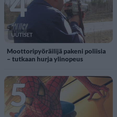
4
UUTISET
Moottoripyöräilijä pakeni poliisia
– tutkaan hurja ylinopeus
5