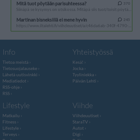
Info
Yhteistyössä
Tietoa meistä
Kesä!
Tietosuojalauseke
Jocka
Lähetä uutisvinkki
Tyyliniekka
Mediatiedot
Päivän Lehti
RSS-ohje
RSS
Lifestyle
Viihde
Matkailu
Viihdeuutiset
Fitness
StaraTV
Lifestyle
Autot
Terveys
Digi