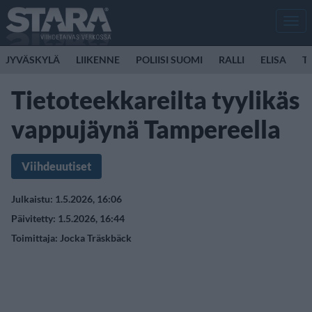
Men
JYVÄSKYLÄ
LIIKENNE
POLIISI SUOMI
RALLI
ELISA
T
Tietoteekkareilta tyylikäs
vappujäynä Tampereella
Viihdeuutiset
Julkaistu: 1.5.2026, 16:06
Päivitetty: 1.5.2026, 16:44
Toimittaja:
Jocka Träskbäck