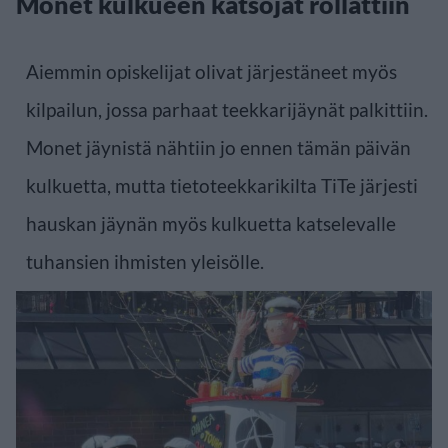
Monet kulkueen katsojat rollattiin
Aiemmin opiskelijat olivat järjestäneet myös
kilpailun, jossa parhaat teekkarijäynät palkittiin.
Monet jäynistä nähtiin jo ennen tämän päivän
kulkuetta, mutta tietoteekkarikilta TiTe järjesti
hauskan jäynän myös kulkuetta katselevalle
tuhansien ihmisten yleisölle.