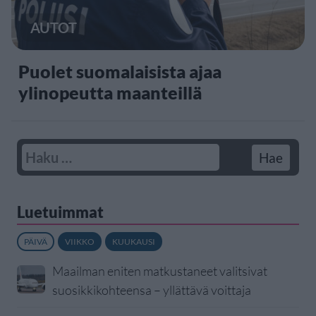
AUTOT
Puolet suomalaisista ajaa
ylinopeutta maanteillä
Luetuimmat
PÄIVÄ
VIIKKO
KUUKAUSI
Maailman eniten matkustaneet valitsivat
suosikkikohteensa – yllättävä voittaja