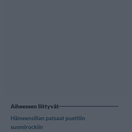
Aiheeseen liittyvät
Hämeensillan patsaat puettiin
suomirockiin