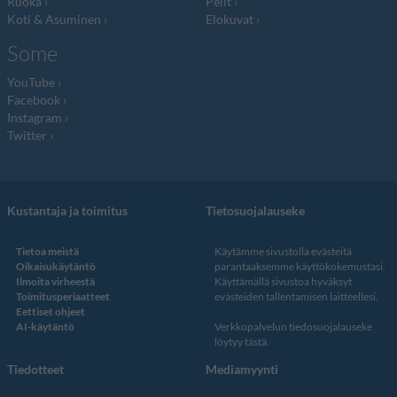
Ruoka
Pelit
Koti & Asuminen
Elokuvat
Some
YouTube
Facebook
Instagram
Twitter
Kustantaja ja toimitus
Tietosuojalauseke
Tietoa meistä
Käytämme sivustolla evästeitä
Oikaisukäytäntö
parantaaksemme käyttökokemustasi.
Ilmoita virheestä
Käyttämällä sivustoa hyväksyt
Toimitusperiaatteet
evästeiden tallentamisen laitteellesi.
Eettiset ohjeet
AI-käytäntö
Verkkopalvelun
tiedosuojalauseke
löytyy tästä
.
Tiedotteet
Mediamyynti