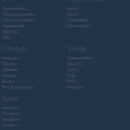
Tietoa meistä
Kesä!
Tietosuojalauseke
Jocka
Lähetä uutisvinkki
Tyyliniekka
Mediatiedot
Päivän Lehti
RSS-ohje
RSS
Lifestyle
Viihde
Matkailu
Viihdeuutiset
Fitness
StaraTV
Lifestyle
Autot
Terveys
Digi
Ruoka
Pelit
Koti & Asuminen
Elokuvat
Some
YouTube
Facebook
Instagram
Twitter