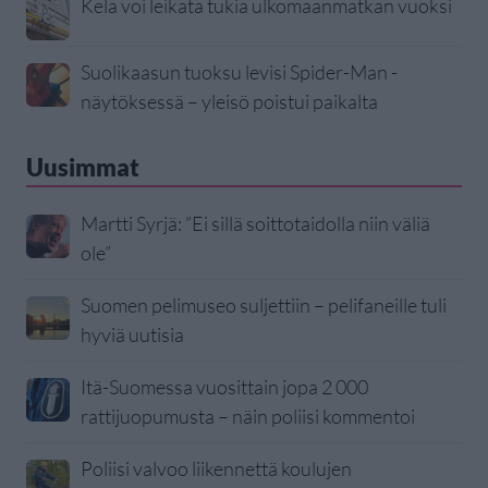
Kela voi leikata tukia ulkomaanmatkan vuoksi
Suolikaasun tuoksu levisi Spider-Man -
näytöksessä – yleisö poistui paikalta
Uusimmat
Martti Syrjä: ”Ei sillä soittotaidolla niin väliä
ole”
Suomen pelimuseo suljettiin – pelifaneille tuli
hyviä uutisia
Itä-Suomessa vuosittain jopa 2 000
rattijuopumusta – näin poliisi kommentoi
Poliisi valvoo liikennettä koulujen