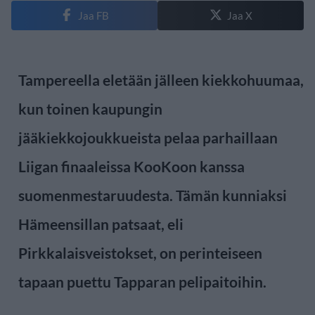
Jaa FB
Jaa X
Tampereella eletään jälleen kiekkohuumaa,
kun toinen kaupungin
jääkiekkojoukkueista pelaa parhaillaan
Liigan finaaleissa KooKoon kanssa
suomenmestaruudesta. Tämän kunniaksi
Hämeensillan patsaat, eli
Pirkkalaisveistokset, on perinteiseen
tapaan puettu Tapparan pelipaitoihin.