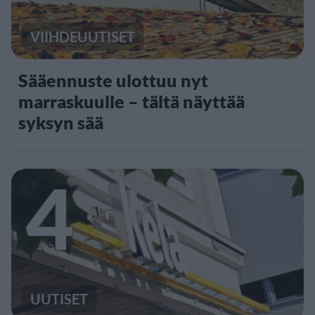
VIIHDEUUTISET
Sääennuste ulottuu nyt
marraskuulle – tältä näyttää
syksyn sää
4
UUTISET