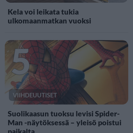
Kela voi leikata tukia
ulkomaanmatkan vuoksi
5
VIIHDEUUTISET
Suolikaasun tuoksu levisi Spider-
Man -näytöksessä – yleisö poistui
paikalta