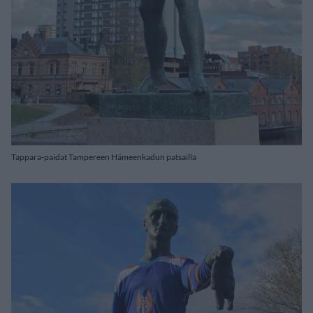
Tappara-paidat Tampereen Hämeenkadun patsailla