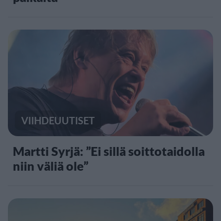
VIIHDEUUTISET
Martti Syrjä: ”Ei sillä soittotaidolla
niin väliä ole”