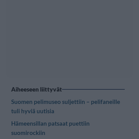
Aiheeseen liittyvät
Suomen pelimuseo suljettiin – pelifaneille
tuli hyviä uutisia
Hämeensillan patsaat puettiin
suomirockiin