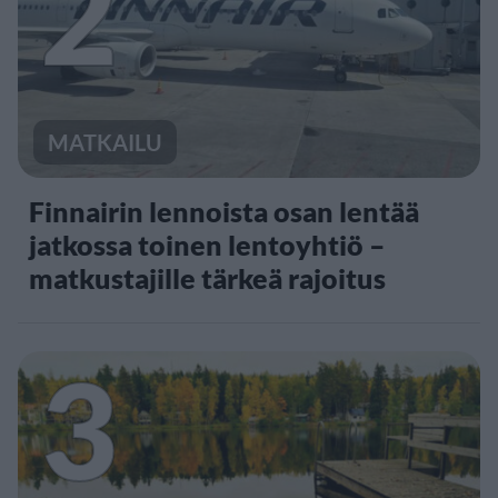
2
MATKAILU
Finnairin lennoista osan lentää
jatkossa toinen lentoyhtiö –
matkustajille tärkeä rajoitus
3