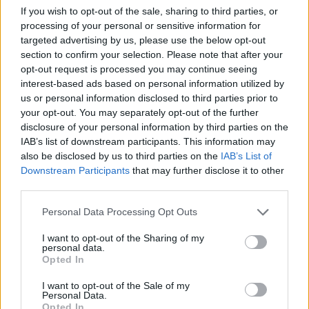
laatikon. Voit myös lukea lisää tähän artikkeliin
If you wish to opt-out of the sale, sharing to third parties, or
processing of your personal or sensitive information for
liittyvistä teemoista ja aiheista, kuten
Tampere
,
targeted advertising by us, please use the below opt-out
Tappara
tai laajemmin samasta aihealueesta
section to confirm your selection. Please note that after your
opt-out request is processed you may continue seeing
Viihdeuutiset
-osioistamme.
interest-based ads based on personal information utilized by
us or personal information disclosed to third parties prior to
your opt-out. You may separately opt-out of the further
Ilmoita virheestä
·
Tietoa meistä
·
Toimitusperiaatteet
disclosure of your personal information by third parties on the
IAB’s list of downstream participants. This information may
also be disclosed by us to third parties on the
IAB’s List of
Downstream Participants
that may further disclose it to other
third parties.
Personal Data Processing Opt Outs
I want to opt-out of the Sharing of my
personal data.
Opted In
I want to opt-out of the Sale of my
Personal Data.
Opted In