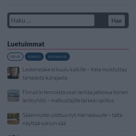
Luetuimmat
PÄIVÄ
VIIKKO
KUUKAUSI
Leskeneläke ei kuulu kaikille – Kela muistuttaa
tärkeästä ikärajasta
Finnairin lennoista osan lentää jatkossa toinen
lentoyhtiö – matkustajille tärkeä rajoitus
Sääennuste ulottuu nyt marraskuulle – tältä
näyttää syksyn sää