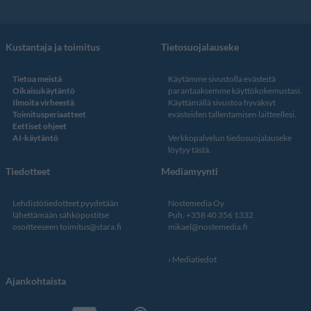
Kustantaja ja toimitus
Tietosuojalauseke
Tietoa meistä
Käytämme sivustolla evästeitä
Oikaisukäytäntö
parantaaksemme käyttökokemustasi.
Ilmoita virheestä
Käyttämällä sivustoa hyväksyt
Toimitusperiaatteet
evästeiden tallentamisen laitteellesi.
Eettiset ohjeet
AI-käytäntö
Verkkopalvelun
tiedosuojalauseke
löytyy tästä
.
Tiedotteet
Mediamyynti
Lehdistötiedotteet pyydetään
Nostemedia Oy
lähettämään sähköpostitse
Puh. +358 40 356 1332
osoitteeseen
toimitus@stara.fi
mikael@nostemedia.fi
Mediatiedot
Ajankohtaista