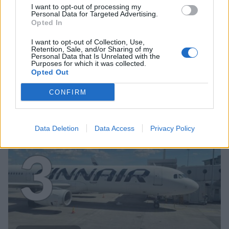
I want to opt-out of processing my
Personal Data for Targeted Advertising.
Opted In
I want to opt-out of Collection, Use,
VIIHDEUUTISET
Retention, Sale, and/or Sharing of my
Personal Data that Is Unrelated with the
Purposes for which it was collected.
Opted Out
Sääennuste ulottuu nyt
marraskuulle – tältä näyttää
CONFIRM
syksyn sää
Data Deletion
Data Access
Privacy Policy
3