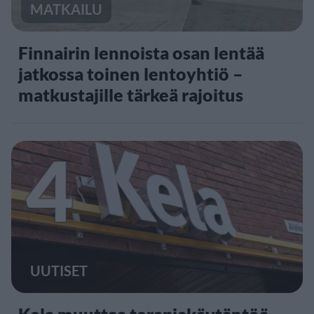
MATKAILU
Finnairin lennoista osan lentää
jatkossa toinen lentoyhtiö –
matkustajille tärkeä rajoitus
4
UUTISET
Kela muuttaa terapiakäytäntöä