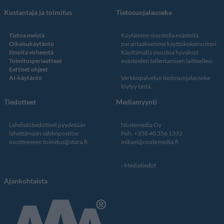
Kustantaja ja toimitus
Tietosuojalauseke
Tietoa meistä
Käytämme sivustolla evästeitä
Oikaisukäytäntö
parantaaksemme käyttökokemustasi.
Ilmoita virheestä
Käyttämällä sivustoa hyväksyt
Toimitusperiaatteet
evästeiden tallentamisen laitteellesi.
Eettiset ohjeet
AI-käytäntö
Verkkopalvelun
tiedosuojalauseke
löytyy tästä
.
Tiedotteet
Mediamyynti
Lehdistötiedotteet pyydetään
Nostemedia Oy
lähettämään sähköpostitse
Puh. +358 40 356 1332
osoitteeseen
toimitus@stara.fi
mikael@nostemedia.fi
Mediatiedot
Ajankohtaista