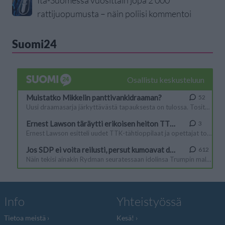
Itä-Suomessa vuosittain jopa 2 000
rattijuopumusta – näin poliisi kommentoi
Suomi24
Info
Yhteistyössä
Tietoa meistä
Kesä!