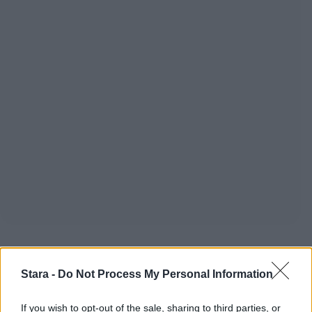
Staran luetuimmat
Stara -
Do Not Process My Personal Information
If you wish to opt-out of the sale, sharing to third parties, or