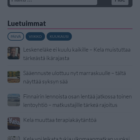
Luetuimmat
PÄIVÄ
VIIKKO
KUUKAUSI
Leskeneläke ei kuulu kaikille – Kela muistuttaa
tärkeästä ikärajasta
Sääennuste ulottuu nyt marraskuulle – tältä
näyttää syksyn sää
Finnairin lennoista osan lentää jatkossa toinen
lentoyhtiö – matkustajille tärkeä rajoitus
Kela muuttaa terapiakäytäntöä
Kela voi leikata tukia ulkomaanmatkan vuoksi