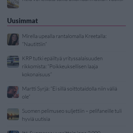
Uusimmat
Mirella upealla rantalomalla Kreetalla:
”Nautittiin”
KRP tutki epäiltyä yrityssalaisuuden
rikkomista: ”Poikkeuksellisen laaja
kokonaisuus”
Martti Syrjä: ”Ei sillä soittotaidolla niin väliä
ole”
Suomen pelimuseo suljettiin – pelifaneille tuli
hyviä uutisia