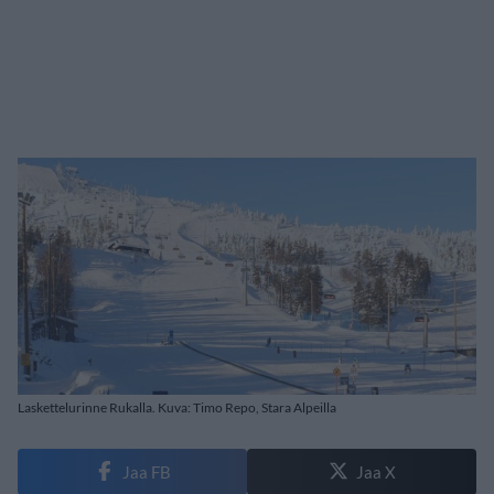
Laskettelurinne Rukalla. Kuva: Timo Repo, Stara Alpeilla
Jaa FB
Jaa X