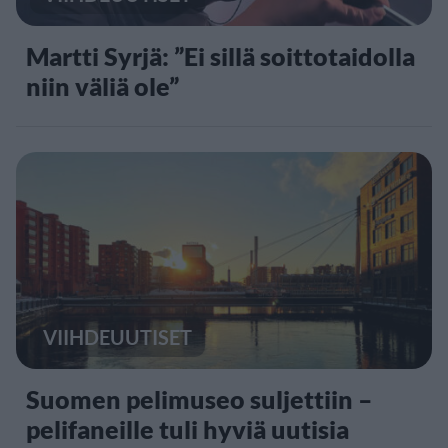
Martti Syrjä: ”Ei sillä soittotaidolla
niin väliä ole”
VIIHDEUUTISET
Suomen pelimuseo suljettiin –
pelifaneille tuli hyviä uutisia