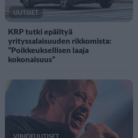
UUTISET
KRP tutki epäiltyä
yrityssalaisuuden rikkomista:
”Poikkeuksellisen laaja
kokonaisuus”
VIIHDEUUTISET