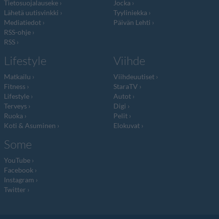
Tietosuojalauseke
Jocka
Lähetä uutisvinkki
Tyyliniekka
Mediatiedot
Päivän Lehti
RSS-ohje
RSS
Lifestyle
Viihde
Matkailu
Viihdeuutiset
Fitness
StaraTV
Lifestyle
Autot
Terveys
Digi
Ruoka
Pelit
Koti & Asuminen
Elokuvat
Some
YouTube
Facebook
Instagram
Twitter