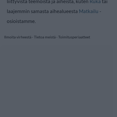
liittyvistä teemoista ja aiheista, kuten
Ruka
tai
laajemmin samasta aihealueesta
Matkailu
-
osioistamme.
Ilmoita virheestä
·
Tietoa meistä
·
Toimitusperiaatteet