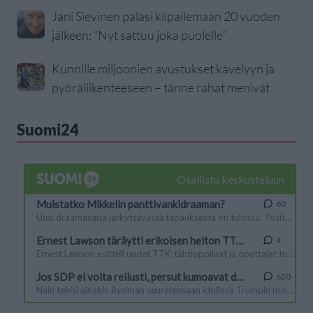
Jani Sievinen palasi kilpailemaan 20 vuoden
jälkeen: ”Nyt sattuu joka puolelle”
Kunnille miljoonien avustukset kävelyyn ja
pyöräliikenteeseen – tänne rahat menivät
Suomi24