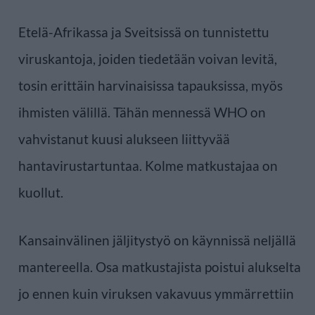
Etelä-Afrikassa ja Sveitsissä on tunnistettu
viruskantoja, joiden tiedetään voivan levitä,
tosin erittäin harvinaisissa tapauksissa, myös
ihmisten välillä. Tähän mennessä WHO on
vahvistanut kuusi alukseen liittyvää
hantavirustartuntaa. Kolme matkustajaa on
kuollut.
Kansainvälinen jäljitystyö on käynnissä neljällä
mantereella. Osa matkustajista poistui alukselta
jo ennen kuin viruksen vakavuus ymmärrettiin