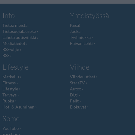
Info
Yhteistyössä
Tietoa meistä
Kesä!
Tietosuojalauseke
Jocka
Lähetä uutisvinkki
Tyyliniekka
Mediatiedot
Päivän Lehti
RSS-ohje
RSS
Lifestyle
Viihde
Matkailu
Viihdeuutiset
Fitness
StaraTV
Lifestyle
Autot
Terveys
Digi
Ruoka
Pelit
Koti & Asuminen
Elokuvat
Some
YouTube
Facebook