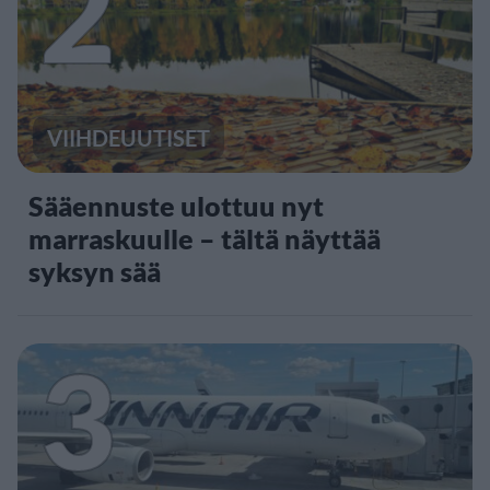
2
VIIHDEUUTISET
Sääennuste ulottuu nyt
marraskuulle – tältä näyttää
syksyn sää
3