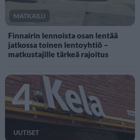
MATKAILU
Finnairin lennoista osan lentää
jatkossa toinen lentoyhtiö –
matkustajille tärkeä rajoitus
4
UUTISET