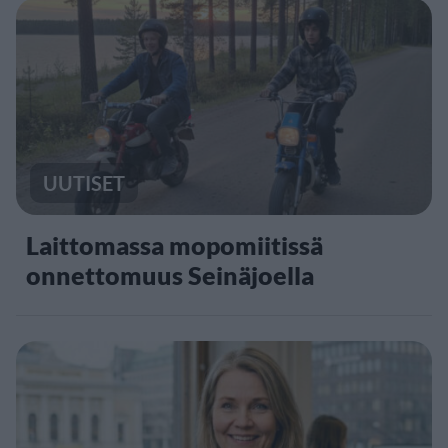
UUTISET
Laittomassa mopomiitissä
onnettomuus Seinäjoella