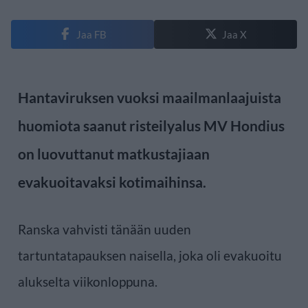
Jaa FB
Jaa X
Hantaviruksen vuoksi maailmanlaajuista
huomiota saanut risteilyalus MV Hondius
on luovuttanut matkustajiaan
evakuoitavaksi kotimaihinsa.
Ranska vahvisti tänään uuden
tartuntatapauksen naisella, joka oli evakuoitu
alukselta viikonloppuna.