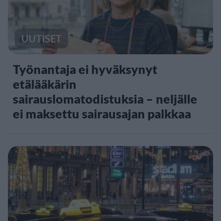
UUTISET
Työnantaja ei hyväksynyt
etälääkärin
sairauslomatodistuksia – neljälle
ei maksettu sairausajan palkkaa