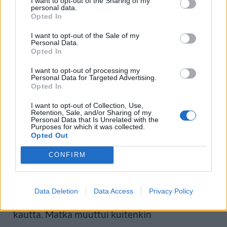
I want to opt-out of the Sharing of my
personal data.
ovat toistaiseksi oireettomia ja riskiä pidetään
Opted In
hyvin pienenä
I want to opt-out of the Sale of my
Personal Data.
Opted In
Britannian terveysviranomaiset kertoivat
I want to opt-out of processing my
Personal Data for Targeted Advertising.
perjantaina kolmannen brittiläisen matkustajan
Opted In
sairastuneen syrjäisellä Tristan da Cunhan
I want to opt-out of Collection, Use,
Retention, Sale, and/or Sharing of my
Personal Data that Is Unrelated with the
saarella Etelä-Atlantilla.
Purposes for which it was collected.
Opted Out
MV Hondius lähti Argentiinasta huhtikuun
CONFIRM
alussa risteilylle, jonka oli tarkoitus kulkea muun
Data Deletion
Data Access
Privacy Policy
muassa Etelämantereen ja Falklandinsaarten
kautta. Matka muuttui kuitenkin