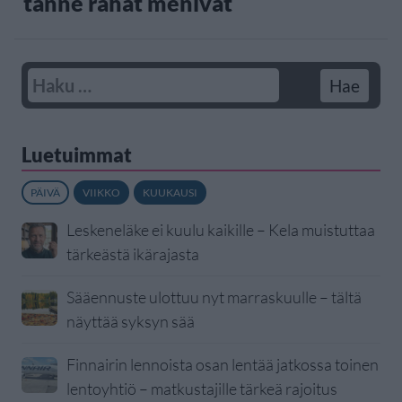
tänne rahat menivät
Luetuimmat
PÄIVÄ
VIIKKO
KUUKAUSI
Leskeneläke ei kuulu kaikille – Kela muistuttaa
tärkeästä ikärajasta
Sääennuste ulottuu nyt marraskuulle – tältä
näyttää syksyn sää
Finnairin lennoista osan lentää jatkossa toinen
lentoyhtiö – matkustajille tärkeä rajoitus