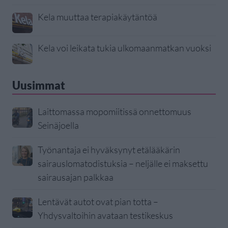
Kela muuttaa terapiakäytäntöä
Kela voi leikata tukia ulkomaanmatkan vuoksi
Uusimmat
Laittomassa mopomiitissä onnettomuus
Seinäjoella
Työnantaja ei hyväksynyt etälääkärin
sairauslomatodistuksia – neljälle ei maksettu
sairausajan palkkaa
Lentävät autot ovat pian totta –
Yhdysvaltoihin avataan testikeskus