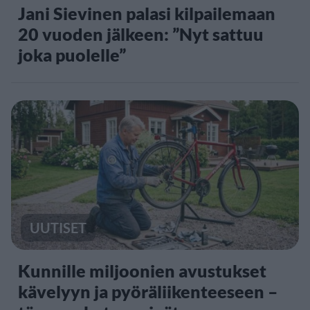
Jani Sievinen palasi kilpailemaan
20 vuoden jälkeen: ”Nyt sattuu
joka puolelle”
UUTISET
Kunnille miljoonien avustukset
kävelyyn ja pyöräliikenteeseen –