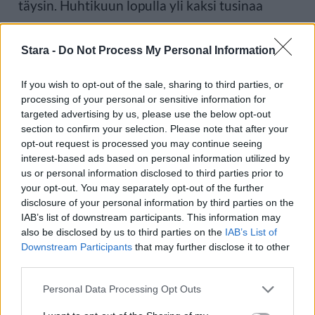
täysin. Huhtikuun lopulla yli kaksi tusinaa
matkustajaa poistui laivasta.
Stara -
Do Not Process My Personal Information
If you wish to opt-out of the sale, sharing to third parties, or
Kaksi Suomessa asuvaa henkilöä
processing of your personal or sensitive information for
targeted advertising by us, please use the below opt-out
altistui mahdollisesti
section to confirm your selection. Please note that after your
opt-out request is processed you may continue seeing
hantavirukselle lennolla.
interest-based ads based on personal information utilized by
us or personal information disclosed to third parties prior to
your opt-out. You may separately opt-out of the further
disclosure of your personal information by third parties on the
IAB’s list of downstream participants. This information may
Kaksi Suomessa asuvaa henkilöä altistui
also be disclosed by us to third parties on the
IAB’s List of
Downstream Participants
that may further disclose it to other
mahdollisesti hantavirukselle lennolla, jolla
third parties.
matkusti myös myöhemmin sairastunut
Personal Data Processing Opt Outs
risteilymatkustaja. THL:n mukaan suomalaiset