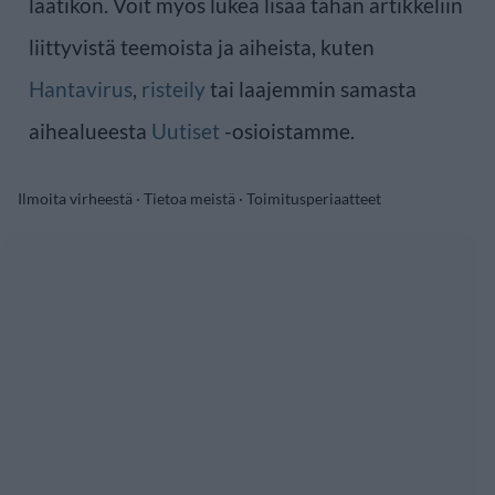
laatikon. Voit myös lukea lisää tähän artikkeliin
liittyvistä teemoista ja aiheista, kuten
Hantavirus
,
risteily
tai laajemmin samasta
aihealueesta
Uutiset
-osioistamme.
Ilmoita virheestä
·
Tietoa meistä
·
Toimitusperiaatteet