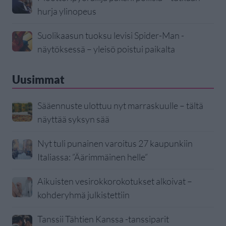
hurja ylinopeus
Suolikaasun tuoksu levisi Spider-Man -
näytöksessä – yleisö poistui paikalta
Uusimmat
Sääennuste ulottuu nyt marraskuulle – tältä
näyttää syksyn sää
Nyt tuli punainen varoitus 27 kaupunkiin
Italiassa: ”Äärimmäinen helle”
Aikuisten vesirokkorokotukset alkoivat –
kohderyhmä julkistettiin
Tanssii Tähtien Kanssa -tanssiparit