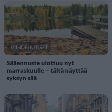
VIIHDEUUTISET
Sääennuste ulottuu nyt
marraskuulle – tältä näyttää
syksyn sää