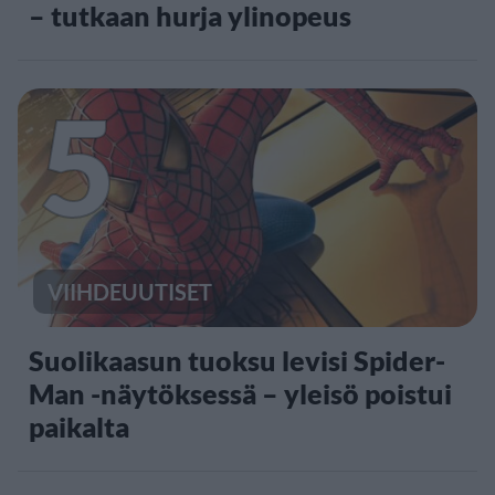
– tutkaan hurja ylinopeus
5
VIIHDEUUTISET
Suolikaasun tuoksu levisi Spider-
Man -näytöksessä – yleisö poistui
paikalta