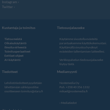
Instagram
Twitter
Kustantaja ja toimitus
Tietosuojalauseke
Tietoa meistä
Käytämme sivustolla evästeitä
Oikaisukäytäntö
parantaaksemme käyttökokemustasi.
Ilmoita virheestä
Käyttämällä sivustoa hyväksyt
Toimitusperiaatteet
evästeiden tallentamisen laitteellesi.
Eettiset ohjeet
AI-käytäntö
Verkkopalvelun
tiedosuojalauseke
löytyy tästä
.
Tiedotteet
Mediamyynti
Lehdistötiedotteet pyydetään
Nostemedia Oy
lähettämään sähköpostitse
Puh. +358 40 356 1332
osoitteeseen
toimitus@stara.fi
mikael@nostemedia.fi
Mediatiedot