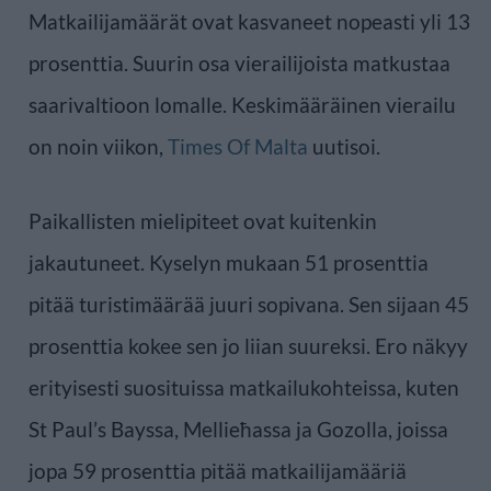
Matkailijamäärät ovat kasvaneet nopeasti yli 13
prosenttia. Suurin osa vierailijoista matkustaa
saarivaltioon lomalle. Keskimääräinen vierailu
on noin viikon,
Times Of Malta
uutisoi.
Paikallisten mielipiteet ovat kuitenkin
jakautuneet. Kyselyn mukaan 51 prosenttia
pitää turistimäärää juuri sopivana. Sen sijaan 45
prosenttia kokee sen jo liian suureksi. Ero näkyy
erityisesti suosituissa matkailukohteissa, kuten
St Paul’s Bayssa, Mellieħassa ja Gozolla, joissa
jopa 59 prosenttia pitää matkailijamääriä