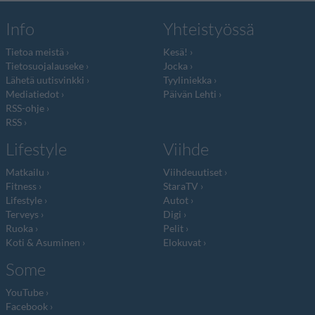
Info
Yhteistyössä
Tietoa meistä
Kesä!
Tietosuojalauseke
Jocka
Lähetä uutisvinkki
Tyyliniekka
Mediatiedot
Päivän Lehti
RSS-ohje
RSS
Lifestyle
Viihde
Matkailu
Viihdeuutiset
Fitness
StaraTV
Lifestyle
Autot
Terveys
Digi
Ruoka
Pelit
Koti & Asuminen
Elokuvat
Some
YouTube
Facebook