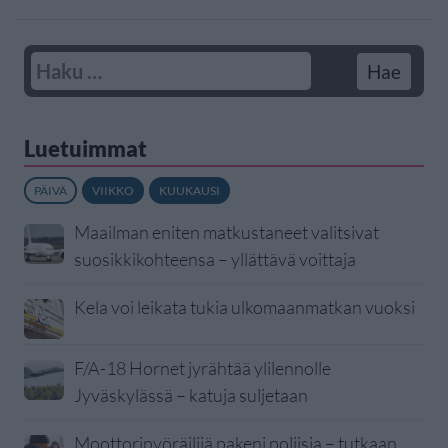
Luetuimmat
PÄIVÄ
VIIKKO
KUUKAUSI
Maailman eniten matkustaneet valitsivat
suosikkikohteensa – yllättävä voittaja
Kela voi leikata tukia ulkomaanmatkan vuoksi
F/A-18 Hornet jyrähtää ylilennolle
Jyväskylässä – katuja suljetaan
Moottoripyöräilijä pakeni poliisia – tutkaan