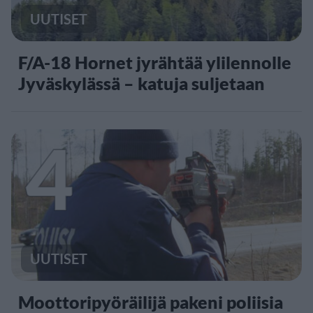
UUTISET
F/A-18 Hornet jyrähtää ylilennolle
Jyväskylässä – katuja suljetaan
4
UUTISET
Moottoripyöräilijä pakeni poliisia