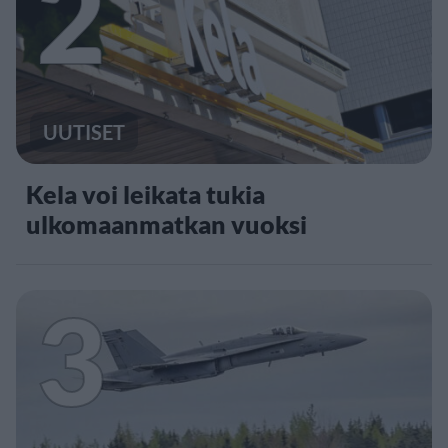
2
UUTISET
Kela voi leikata tukia
ulkomaanmatkan vuoksi
3