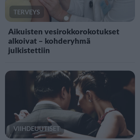
TERVEYS
Aikuisten vesirokkorokotukset
alkoivat – kohderyhmä
julkistettiin
VIIHDEUUTISET