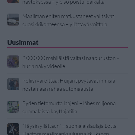
näytöksessä – yleisö poistui paikalta
Maailman eniten matkustaneet valitsivat
suosikkikohteensa – yllättävä voittaja
Uusimmat
2 000 000 mehiläistä valtasi naapuruston –
hurja näky videolle
Poliisi varoittaa: Huijarit pyytävät ihmisiä
nostamaan rahaa automaatista
Ryden tietomurto laajeni – lähes miljoona
suomalaista käyttäjätiliä
”Täysin yllättäen” – suomalaislaulaja Lotta
Hagfors maailmankuuluun sirkukseen