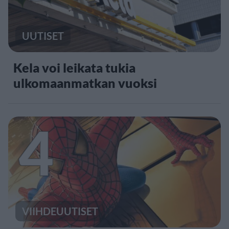
UUTISET
Kela voi leikata tukia
ulkomaanmatkan vuoksi
4
VIIHDEUUTISET