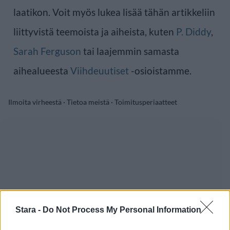
laatikon. Voit myös lukea lisää tähän artikkeliin
liittyvistä teemoista ja aiheista, kuten
P. Diddy
,
Sarah Ferguson
tai laajemmin samasta
aihealueesta
Viihdeuutiset
-osioistamme.
Ilmoita virheestä
·
Tietoa meistä
·
Toimitusperiaatteet
Stara -
Do Not Process My Personal Information