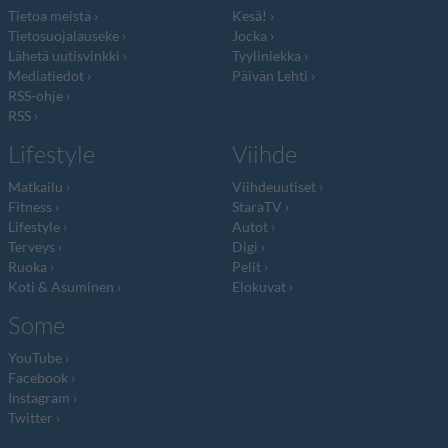
Tietoa meistä
Kesä!
Tietosuojalauseke
Jocka
Lähetä uutisvinkki
Tyyliniekka
Mediatiedot
Päivän Lehti
RSS-ohje
RSS
Lifestyle
Viihde
Matkailu
Viihdeuutiset
Fitness
StaraTV
Lifestyle
Autot
Terveys
Digi
Ruoka
Pelit
Koti & Asuminen
Elokuvat
Some
YouTube
Facebook
Instagram
Twitter