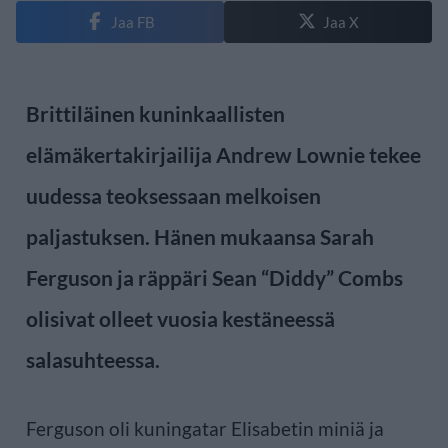
Jaa FB
Jaa X
Brittiläinen kuninkaallisten
elämäkertakirjailija Andrew Lownie tekee
uudessa teoksessaan melkoisen
paljastuksen. Hänen mukaansa Sarah
Ferguson ja räppäri Sean “Diddy” Combs
olisivat olleet vuosia kestäneessä
salasuhteessa.
Ferguson oli kuningatar Elisabetin miniä ja