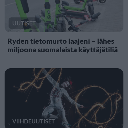
UUTISET
Ryden tietomurto laajeni – lähes
miljoona suomalaista käyttäjätiliä
VIIHDEUUTISET