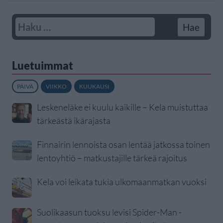
Luetuimmat
PÄIVÄ
VIIKKO
KUUKAUSI
Leskeneläke ei kuulu kaikille – Kela muistuttaa
tärkeästä ikärajasta
Finnairin lennoista osan lentää jatkossa toinen
lentoyhtiö – matkustajille tärkeä rajoitus
Kela voi leikata tukia ulkomaanmatkan vuoksi
Suolikaasun tuoksu levisi Spider-Man -