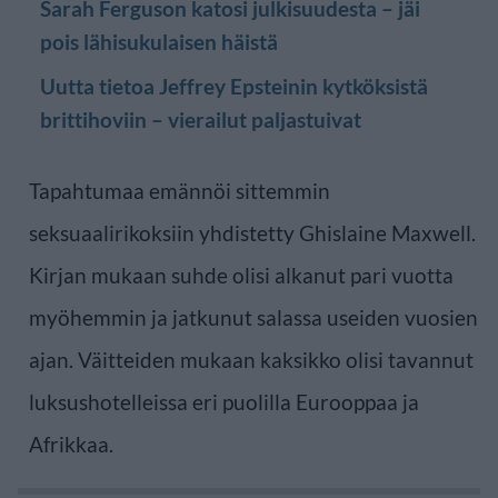
Sarah Ferguson katosi julkisuudesta – jäi
pois lähisukulaisen häistä
Uutta tietoa Jeffrey Epsteinin kytköksistä
brittihoviin – vierailut paljastuivat
Tapahtumaa emännöi sittemmin
seksuaalirikoksiin yhdistetty Ghislaine Maxwell.
Kirjan mukaan suhde olisi alkanut pari vuotta
myöhemmin ja jatkunut salassa useiden vuosien
ajan. Väitteiden mukaan kaksikko olisi tavannut
luksushotelleissa eri puolilla Eurooppaa ja
Afrikkaa.