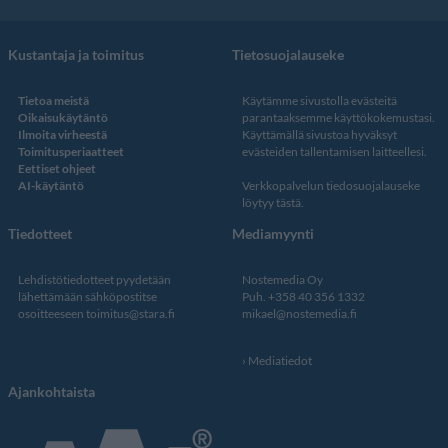
Kustantaja ja toimitus
Tietosuojalauseke
Tietoa meistä
Käytämme sivustolla evästeitä
Oikaisukäytäntö
parantaaksemme käyttökokemustasi.
Ilmoita virheestä
Käyttämällä sivustoa hyväksyt
Toimitusperiaatteet
evästeiden tallentamisen laitteellesi.
Eettiset ohjeet
AI-käytäntö
Verkkopalvelun
tiedosuojalauseke
löytyy tästä
.
Tiedotteet
Mediamyynti
Lehdistötiedotteet pyydetään
Nostemedia Oy
lähettämään sähköpostitse
Puh. +358 40 356 1332
osoitteeseen
toimitus@stara.fi
mikael@nostemedia.fi
Mediatiedot
Ajankohtaista