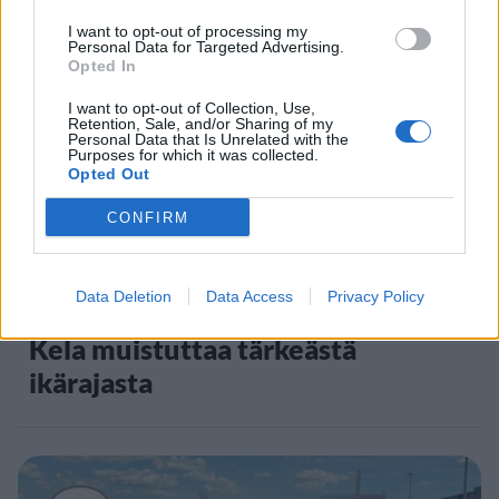
Staran luetuimmat
I want to opt-out of processing my
1
Personal Data for Targeted Advertising.
Opted In
I want to opt-out of Collection, Use,
Retention, Sale, and/or Sharing of my
Personal Data that Is Unrelated with the
Purposes for which it was collected.
Opted Out
CONFIRM
UUTISET
Data Deletion
Data Access
Privacy Policy
Leskeneläke ei kuulu kaikille –
Kela muistuttaa tärkeästä
ikärajasta