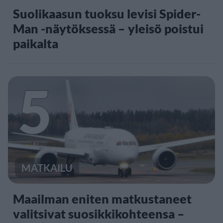
Suolikaasun tuoksu levisi Spider-
Man -näytöksessä – yleisö poistui
paikalta
5
MATKAILU
Maailman eniten matkustaneet
valitsivat suosikkikohteensa –