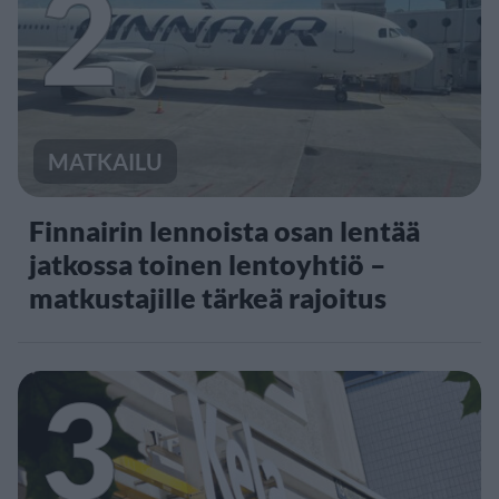
2
MATKAILU
Finnairin lennoista osan lentää
jatkossa toinen lentoyhtiö –
matkustajille tärkeä rajoitus
3