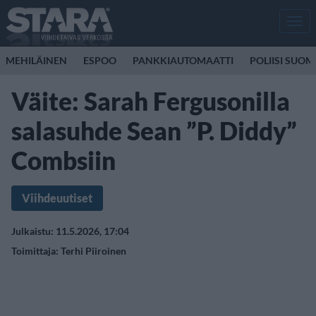
Men
MEHILÄINEN
ESPOO
PANKKIAUTOMAATTI
POLIISI SUOM
Väite: Sarah Fergusonilla
salasuhde Sean ”P. Diddy”
Combsiin
Viihdeuutiset
Julkaistu: 11.5.2026, 17:04
Toimittaja:
Terhi Piiroinen