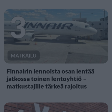
3
MATKAILU
Finnairin lennoista osan lentää
jatkossa toinen lentoyhtiö –
matkustajille tärkeä rajoitus