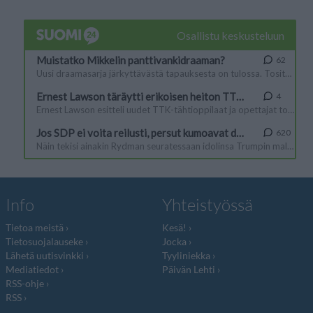
Info
Yhteistyössä
Tietoa meistä
Kesä!
Tietosuojalauseke
Jocka
Lähetä uutisvinkki
Tyyliniekka
Mediatiedot
Päivän Lehti
RSS-ohje
RSS