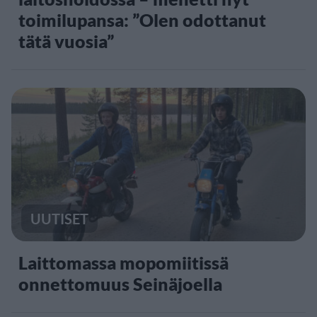
toimilupansa: ”Olen odottanut
tätä vuosia”
UUTISET
Laittomassa mopomiitissä
onnettomuus Seinäjoella