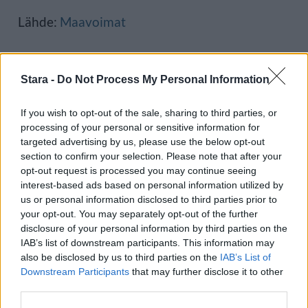
Lähde:
Maavoimat
Voit lisätä Staran Googlen ensisijaiseksi
Stara -
Do Not Process My Personal Information
lähteeksi
klikkaamalla tästä
ja ruksittamalla
If you wish to opt-out of the sale, sharing to third parties, or
laatikon. Voit myös lukea lisää tähän artikkeliin
processing of your personal or sensitive information for
targeted advertising by us, please use the below opt-out
liittyvistä teemoista ja aiheista, kuten
armeija
,
section to confirm your selection. Please note that after your
helikopteri
,
ilmavoimat
tai laajemmin samasta
opt-out request is processed you may continue seeing
interest-based ads based on personal information utilized by
aihealueesta
Uutiset
-osioistamme.
us or personal information disclosed to third parties prior to
your opt-out. You may separately opt-out of the further
disclosure of your personal information by third parties on the
Ilmoita virheestä
·
Tietoa meistä
·
Toimitusperiaatteet
IAB’s list of downstream participants. This information may
also be disclosed by us to third parties on the
IAB’s List of
Downstream Participants
that may further disclose it to other
third parties.