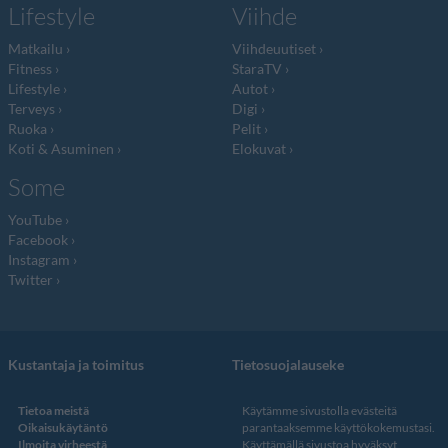
Lifestyle
Viihde
Matkailu
Viihdeuutiset
Fitness
StaraTV
Lifestyle
Autot
Terveys
Digi
Ruoka
Pelit
Koti & Asuminen
Elokuvat
Some
YouTube
Facebook
Instagram
Twitter
Kustantaja ja toimitus
Tietosuojalauseke
Tietoa meistä
Käytämme sivustolla evästeitä
Oikaisukäytäntö
parantaaksemme käyttökokemustasi.
Ilmoita virheestä
Käyttämällä sivustoa hyväksyt