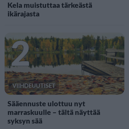
Kela muistuttaa tärkeästä
ikärajasta
2
VIIHDEUUTISET
Sääennuste ulottuu nyt
marraskuulle – tältä näyttää
syksyn sää