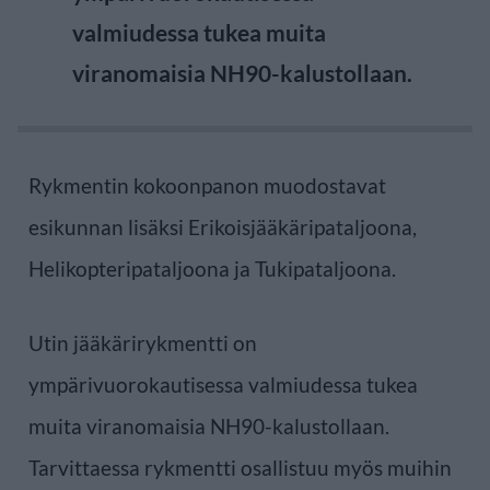
valmiudessa tukea muita
viranomaisia NH90-kalustollaan.
Rykmentin kokoonpanon muodostavat
esikunnan lisäksi Erikoisjääkäripataljoona,
Helikopteripataljoona ja Tukipataljoona.
Utin jääkärirykmentti on
ympärivuorokautisessa valmiudessa tukea
muita viranomaisia NH90-kalustollaan.
Tarvittaessa rykmentti osallistuu myös muihin