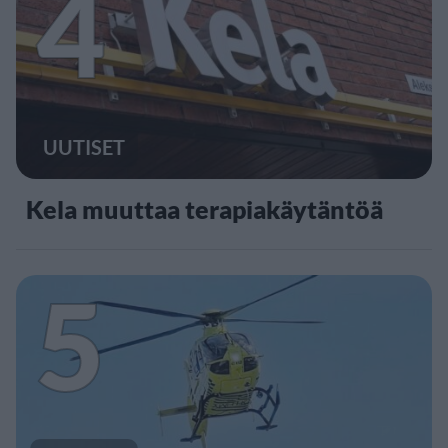
4
UUTISET
Kela muuttaa terapiakäytäntöä
5