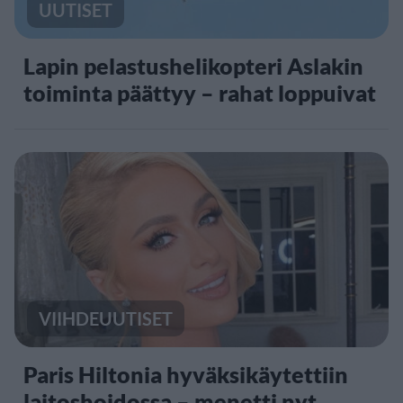
UUTISET
Lapin pelastushelikopteri Aslakin
toiminta päättyy – rahat loppuivat
VIIHDEUUTISET
Paris Hiltonia hyväksikäytettiin
laitoshoidossa – menetti nyt