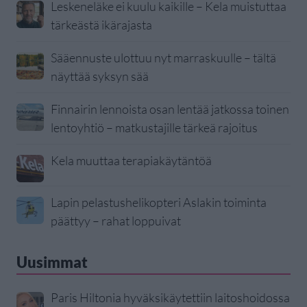
Leskeneläke ei kuulu kaikille – Kela muistuttaa
tärkeästä ikärajasta
Sääennuste ulottuu nyt marraskuulle – tältä
näyttää syksyn sää
Finnairin lennoista osan lentää jatkossa toinen
lentoyhtiö – matkustajille tärkeä rajoitus
Kela muuttaa terapiakäytäntöä
Lapin pelastushelikopteri Aslakin toiminta
päättyy – rahat loppuivat
Uusimmat
Paris Hiltonia hyväksikäytettiin laitoshoidossa