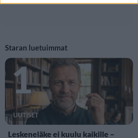
Staran luetuimmat
1
UUTISET
Leskeneläke ei kuulu kaikille –