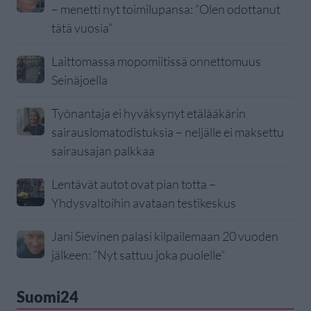
– menetti nyt toimilupansa: ”Olen odottanut
tätä vuosia”
Laittomassa mopomiitissä onnettomuus
Seinäjoella
Työnantaja ei hyväksynyt etälääkärin
sairauslomatodistuksia – neljälle ei maksettu
sairausajan palkkaa
Lentävät autot ovat pian totta –
Yhdysvaltoihin avataan testikeskus
Jani Sievinen palasi kilpailemaan 20 vuoden
jälkeen: ”Nyt sattuu joka puolelle”
Suomi24