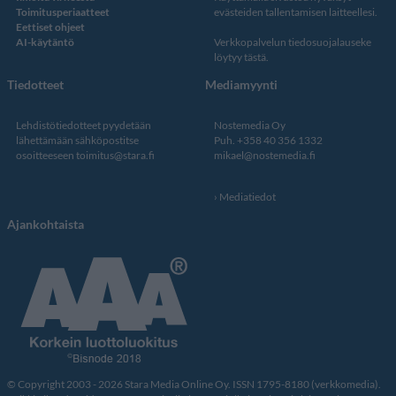
Toimitusperiaatteet
evästeiden tallentamisen laitteellesi.
Eettiset ohjeet
AI-käytäntö
Verkkopalvelun
tiedosuojalauseke
löytyy tästä
.
Tiedotteet
Mediamyynti
Lehdistötiedotteet pyydetään
Nostemedia Oy
lähettämään sähköpostitse
Puh. +358 40 356 1332
osoitteeseen
toimitus@stara.fi
mikael@nostemedia.fi
Mediatiedot
Ajankohtaista
© Copyright 2003 - 2026 Stara Media Online Oy. ISSN 1795-8180 (verkkomedia).