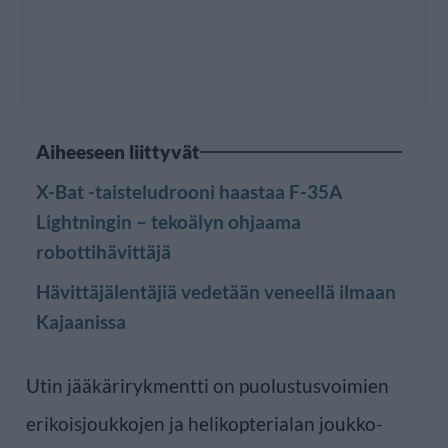
Aiheeseen liittyvät
X-Bat -taisteludrooni haastaa F-35A
Lightningin – tekoälyn ohjaama
robottihävittäjä
Hävittäjälentäjiä vedetään veneellä ilmaan
Kajaanissa
Utin jääkärirykmentti on puolustusvoimien
erikoisjoukkojen ja helikopterialan joukko-