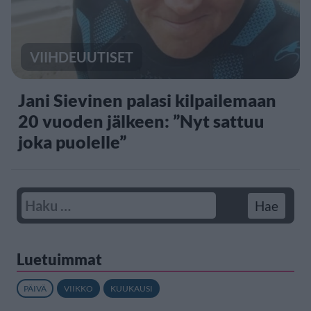
VIIHDEUUTISET
Jani Sievinen palasi kilpailemaan
20 vuoden jälkeen: ”Nyt sattuu
joka puolelle”
Luetuimmat
PÄIVÄ
VIIKKO
KUUKAUSI