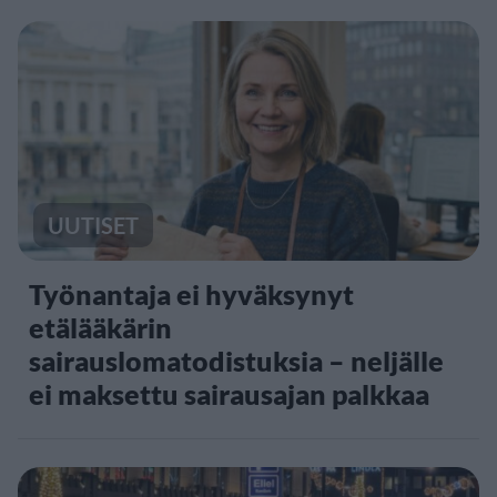
UUTISET
Työnantaja ei hyväksynyt
etälääkärin
sairauslomatodistuksia – neljälle
ei maksettu sairausajan palkkaa