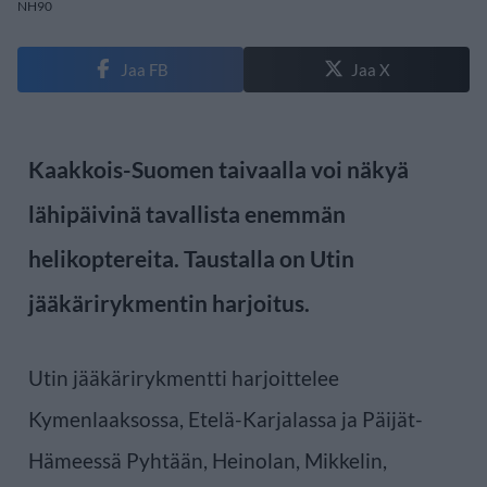
NH90
Jaa FB
Jaa X
Kaakkois-Suomen taivaalla voi näkyä
lähipäivinä tavallista enemmän
helikoptereita. Taustalla on Utin
jääkärirykmentin harjoitus.
Utin jääkärirykmentti harjoittelee
Kymenlaaksossa, Etelä-Karjalassa ja Päijät-
Hämeessä Pyhtään, Heinolan, Mikkelin,