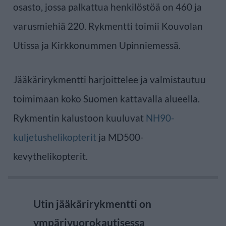
osasto, jossa palkattua henkilöstöä on 460 ja
varusmiehiä 220. Rykmentti toimii Kouvolan
Utissa ja Kirkkonummen Upinniemessä.
Jääkärirykmentti harjoittelee ja valmistautuu
toimimaan koko Suomen kattavalla alueella.
Rykmentin kalustoon kuuluvat
NH90-
kuljetushelikopterit
ja MD500-
kevythelikopterit.
Utin jääkärirykmentti on
ympärivuorokautisessa