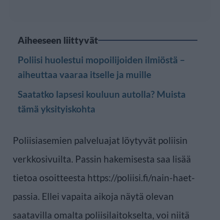
Aiheeseen liittyvät
Poliisi huolestui mopoilijoiden ilmiöstä –
aiheuttaa vaaraa itselle ja muille
Saatatko lapsesi kouluun autolla? Muista
tämä yksityiskohta
Poliisiasemien palveluajat löytyvät poliisin
verkkosivuilta. Passin hakemisesta saa lisää
tietoa osoitteesta https://poliisi.fi/nain-haet-
passia. Ellei vapaita aikoja näytä olevan
saatavilla omalta poliisilaitokselta, voi niitä