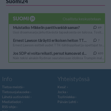
Suomi24
Info
Yhteistyössä
Tietoa meistä
Kesä!
Tietosuojalauseke
Jocka
Lähetä uutisvinkki
Tyyliniekka
Mediatiedot
Päivän Lehti
RSS-ohje