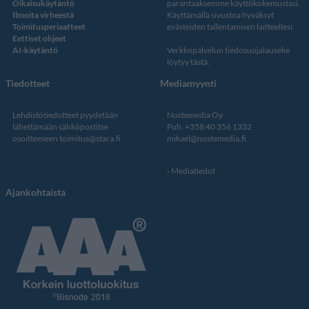
Oikaisukäytäntö
parantaaksemme käyttökokemustasi.
Ilmoita virheestä
Käyttämällä sivustoa hyväksyt
Toimitusperiaatteet
evästeiden tallentamisen laitteellesi.
Eettiset ohjeet
AI-käytäntö
Verkkopalvelun
tiedosuojalauseke
löytyy tästä
.
Tiedotteet
Mediamyynti
Lehdistötiedotteet pyydetään
Nostemedia Oy
lähettämään sähköpostitse
Puh. +358 40 356 1332
osoitteeseen
toimitus@stara.fi
mikael@nostemedia.fi
Mediatiedot
Ajankohtaista