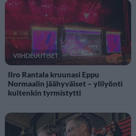
VIIHDEUUTISET
IIro Rantala kruunasi Eppu
Normaalin jäähyväiset – ylilyönti
kuitenkin tyrmistytti