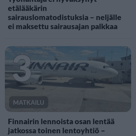
etälääkärin
sairauslomatodistuksia – neljälle
ei maksettu sairausajan palkkaa
3
MATKAILU
Finnairin lennoista osan lentää
jatkossa toinen lentoyhtiö –