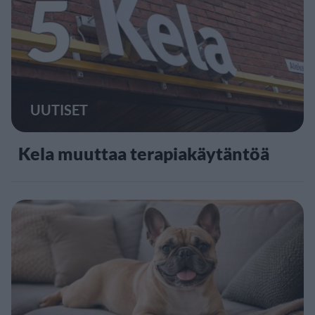
5
UUTISET
Kela muuttaa terapiakäytäntöä