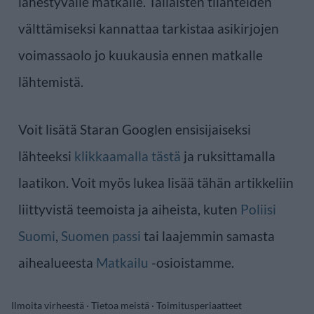
lähestyvälle matkalle. Tällaisten tilanteiden
välttämiseksi kannattaa tarkistaa asikirjojen
voimassaolo jo kuukausia ennen matkalle
lähtemistä.
Voit lisätä Staran Googlen ensisijaiseksi
lähteeksi
klikkaamalla tästä
ja ruksittamalla
laatikon. Voit myös lukea lisää tähän artikkeliin
liittyvistä teemoista ja aiheista, kuten
Poliisi
Suomi
,
Suomen passi
tai laajemmin samasta
aihealueesta
Matkailu
-osioistamme.
Ilmoita virheestä
·
Tietoa meistä
·
Toimitusperiaatteet