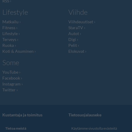
RSS
Lifestyle
Viihde
Matkailu
Viihdeuutiset
Fitness
StaraTV
Lifestyle
Autot
Terveys
Digi
Ruoka
Pelit
Koti & Asuminen
Elokuvat
Some
YouTube
Facebook
Instagram
Twitter
Kustantaja ja toimitus
Tietosuojalauseke
Tietoa meistä
Käytämme sivustolla evästeitä