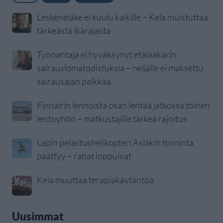
Leskeneläke ei kuulu kaikille – Kela muistuttaa
tärkeästä ikärajasta
Työnantaja ei hyväksynyt etälääkärin
sairauslomatodistuksia – neljälle ei maksettu
sairausajan palkkaa
Finnairin lennoista osan lentää jatkossa toinen
lentoyhtiö – matkustajille tärkeä rajoitus
Lapin pelastushelikopteri Aslakin toiminta
päättyy – rahat loppuivat
Kela muuttaa terapiakäytäntöä
Uusimmat