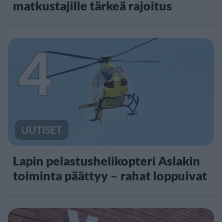
matkustajille tärkeä rajoitus
4
UUTISET
Lapin pelastushelikopteri Aslakin
toiminta päättyy – rahat loppuivat