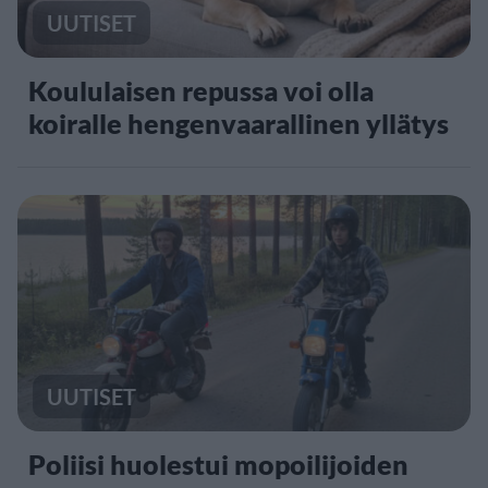
UUTISET
Koululaisen repussa voi olla
koiralle hengenvaarallinen yllätys
UUTISET
Poliisi huolestui mopoilijoiden