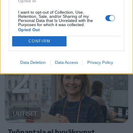
Opted In
UUTISET
I want to opt-out of Collection, Use,
Retention, Sale, and/or Sharing of my
Leskeneläke ei kuulu kaikille –
Personal Data that Is Unrelated with the
Purposes for which it was collected.
Kela muistuttaa tärkeästä
Opted Out
ikärajasta
CONFIRM
2
Data Deletion
Data Access
Privacy Policy
UUTISET
Työnantaja ei hyväksynyt