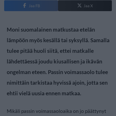
Jaa FB
Jaa X
Moni suomalainen matkustaa etelän
lämpöön myös kesällä tai syksyllä. Samalla
tulee pitää huoli siitä, ettei matkalle
lähdettäessä joudu kiusallisen ja ikävän
ongelman eteen. Passin voimassaolo tulee
nimittäin tarkistaa hyvissä ajoin, jotta sen
ehtii vielä uusia ennen matkaa.
Mikäli passin voimassaoloaika on jo päättynyt