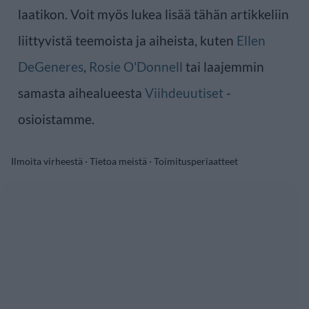
laatikon. Voit myös lukea lisää tähän artikkeliin
liittyvistä teemoista ja aiheista, kuten
Ellen
DeGeneres
,
Rosie O'Donnell
tai laajemmin
samasta aihealueesta
Viihdeuutiset
-
osioistamme.
Ilmoita virheestä
·
Tietoa meistä
·
Toimitusperiaatteet