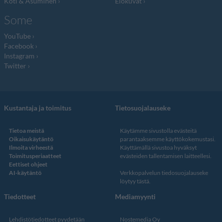
Koti & Asuminen
Elokuvat
Some
YouTube
Facebook
Instagram
Twitter
Kustantaja ja toimitus
Tietosuojalauseke
Tietoa meistä
Käytämme sivustolla evästeitä
Oikaisukäytäntö
parantaaksemme käyttökokemustasi.
Ilmoita virheestä
Käyttämällä sivustoa hyväksyt
Toimitusperiaatteet
evästeiden tallentamisen laitteellesi.
Eettiset ohjeet
AI-käytäntö
Verkkopalvelun
tiedosuojalauseke
löytyy tästä
.
Tiedotteet
Mediamyynti
Lehdistötiedotteet pyydetään
Nostemedia Oy