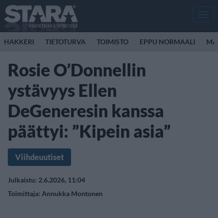
Men
HAKKERI
TIETOTURVA
TOIMISTO
EPPU NORMAALI
MA
Rosie O’Donnellin
ystävyys Ellen
DeGeneresin kanssa
päättyi: ”Kipein asia”
Viihdeuutiset
Julkaistu: 2.6.2026, 11:04
Toimittaja:
Annukka Montonen