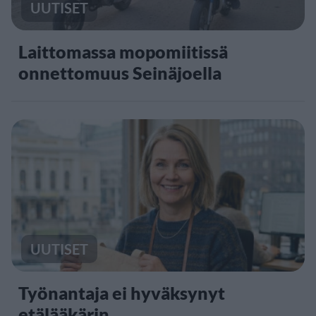
UUTISET
Laittomassa mopomiitissä
onnettomuus Seinäjoella
UUTISET
Työnantaja ei hyväksynyt
etälääkärin