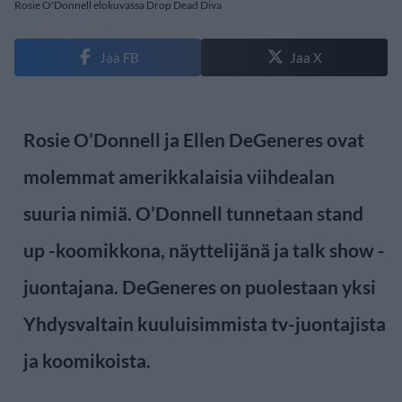
Rosie O'Donnell elokuvassa Drop Dead Diva
Jaa FB
Jaa X
Rosie O’Donnell ja Ellen DeGeneres ovat
molemmat amerikkalaisia viihdealan
suuria nimiä. O’Donnell tunnetaan stand
up -koomikkona, näyttelijänä ja talk show -
juontajana. DeGeneres on puolestaan yksi
Yhdysvaltain kuuluisimmista tv-juontajista
ja koomikoista.