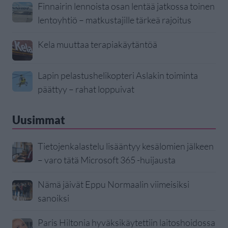
Finnairin lennoista osan lentää jatkossa toinen
lentoyhtiö – matkustajille tärkeä rajoitus
Kela muuttaa terapiakäytäntöä
Lapin pelastushelikopteri Aslakin toiminta
päättyy – rahat loppuivat
Uusimmat
Tietojenkalastelu lisääntyy kesälomien jälkeen
– varo tätä Microsoft 365 -huijausta
Nämä jäivät Eppu Normaalin viimeisiksi
sanoiksi
Paris Hiltonia hyväksikäytettiin laitoshoidossa