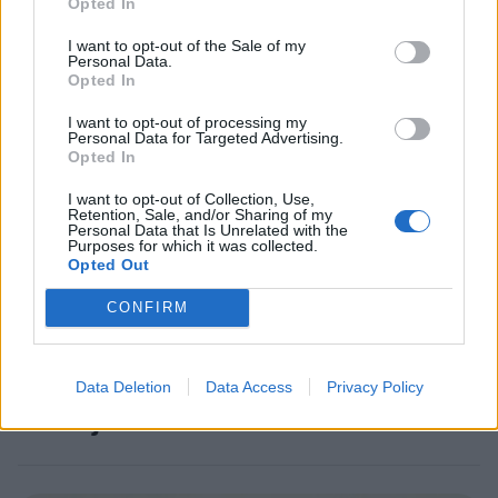
Opted In
Staran luetuimmat
I want to opt-out of the Sale of my
Personal Data.
Opted In
1
I want to opt-out of processing my
Personal Data for Targeted Advertising.
Opted In
I want to opt-out of Collection, Use,
Retention, Sale, and/or Sharing of my
Personal Data that Is Unrelated with the
Purposes for which it was collected.
Opted Out
UUTISET
CONFIRM
Leskeneläke ei kuulu kaikille –
Kela muistuttaa tärkeästä
Data Deletion
Data Access
Privacy Policy
ikärajasta