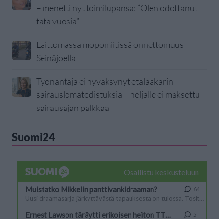
– menetti nyt toimilupansa: ”Olen odottanut
tätä vuosia”
Laittomassa mopomiitissä onnettomuus
Seinäjoella
Työnantaja ei hyväksynyt etälääkärin
sairauslomatodistuksia – neljälle ei maksettu
sairausajan palkkaa
Suomi24