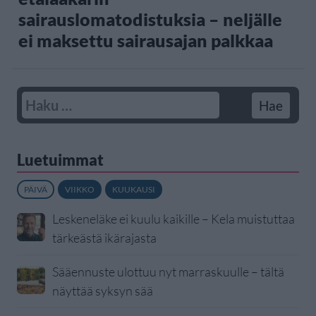
sairauslomatodistuksia – neljälle
ei maksettu sairausajan palkkaa
Luetuimmat
PÄIVÄ
VIIKKO
KUUKAUSI
Leskeneläke ei kuulu kaikille – Kela muistuttaa
tärkeästä ikärajasta
Sääennuste ulottuu nyt marraskuulle – tältä
näyttää syksyn sää