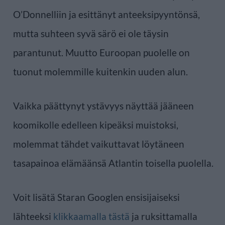
O’Donnelliin ja esittänyt anteeksipyyntönsä,
mutta suhteen syvä särö ei ole täysin
parantunut. Muutto Euroopan puolelle on
tuonut molemmille kuitenkin uuden alun.
Vaikka päättynyt ystävyys näyttää jääneen
koomikolle edelleen kipeäksi muistoksi,
molemmat tähdet vaikuttavat löytäneen
tasapainoa elämäänsä Atlantin toisella puolella.
Voit lisätä Staran Googlen ensisijaiseksi
lähteeksi
klikkaamalla tästä
ja ruksittamalla