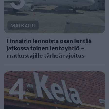
MATKAILU
Finnairin lennoista osan lentää
jatkossa toinen lentoyhtiö –
matkustajille tärkeä rajoitus
4