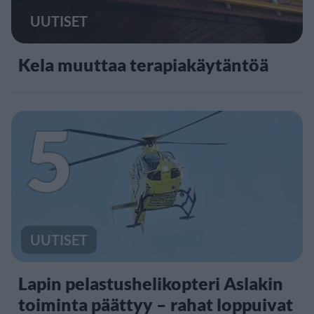
UUTISET
Kela muuttaa terapiakäytäntöä
5
UUTISET
Lapin pelastushelikopteri Aslakin
toiminta päättyy – rahat loppuivat