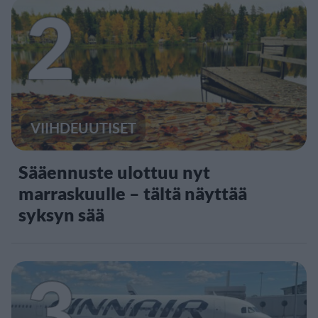
2
VIIHDEUUTISET
Sääennuste ulottuu nyt
marraskuulle – tältä näyttää
syksyn sää
3