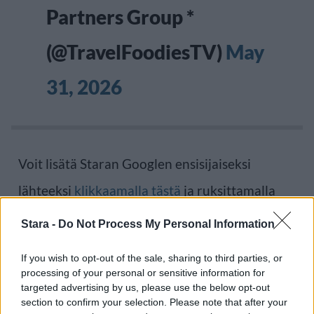
Partners Group *
(@TravelFoodiesTV)
May
31, 2026
Voit lisätä Staran Googlen ensisijaiseksi
lähteeksi
klikkaamalla tästä
ja ruksittamalla
laatikon. Voit myös lukea lisää tähän artikkeliin
Stara -
Do Not Process My Personal Information
liittyvistä teemoista ja aiheista, kuten
lentokone
,
If you wish to opt-out of the sale, sharing to third parties, or
United Airlines
tai laajemmin samasta
processing of your personal or sensitive information for
targeted advertising by us, please use the below opt-out
aihealueesta
Uutiset
-osioistamme.
section to confirm your selection. Please note that after your