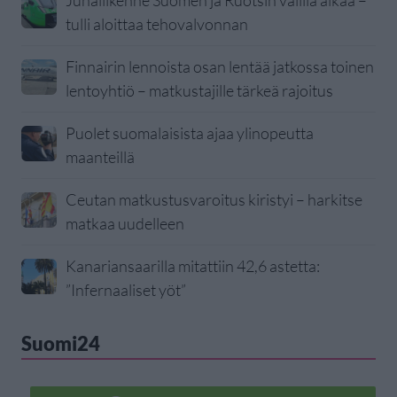
Junaliikenne Suomen ja Ruotsin välillä alkaa –
tulli aloittaa tehovalvonnan
Finnairin lennoista osan lentää jatkossa toinen
lentoyhtiö – matkustajille tärkeä rajoitus
Puolet suomalaisista ajaa ylinopeutta
maanteillä
Ceutan matkustusvaroitus kiristyi – harkitse
matkaa uudelleen
Kanariansaarilla mitattiin 42,6 astetta:
”Infernaaliset yöt”
Suomi24