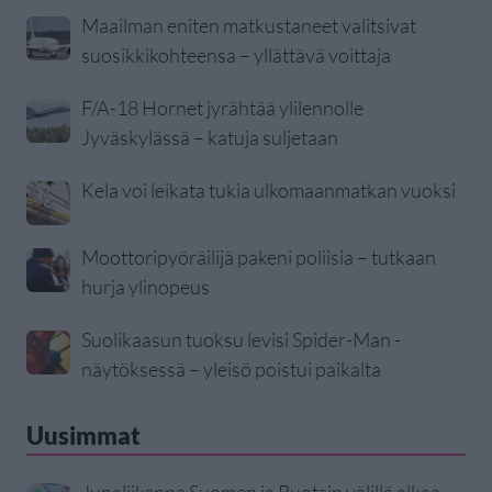
Maailman eniten matkustaneet valitsivat
suosikkikohteensa – yllättävä voittaja
F/A-18 Hornet jyrähtää ylilennolle
Jyväskylässä – katuja suljetaan
Kela voi leikata tukia ulkomaanmatkan vuoksi
Moottoripyöräilijä pakeni poliisia – tutkaan
hurja ylinopeus
Suolikaasun tuoksu levisi Spider-Man -
näytöksessä – yleisö poistui paikalta
Uusimmat