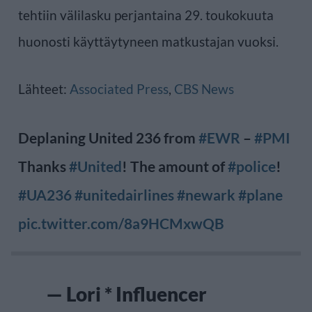
tehtiin välilasku perjantaina 29. toukokuuta
huonosti käyttäytyneen matkustajan vuoksi.
Lähteet:
Associated Press
,
CBS News
Deplaning United 236 from
#EWR
–
#PMI
Thanks
#United
! The amount of
#police
!
#UA236
#unitedairlines
#newark
#plane
pic.twitter.com/8a9HCMxwQB
— Lori * Influencer