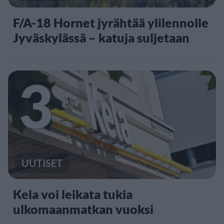
F/A-18 Hornet jyrähtää ylilennolle
Jyväskylässä – katuja suljetaan
3
UUTISET
Kela voi leikata tukia
ulkomaanmatkan vuoksi