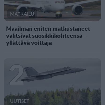
MATKAILU
Maailman eniten matkustaneet
valitsivat suosikkikohteensa –
yllättävä voittaja
2
UUTISET