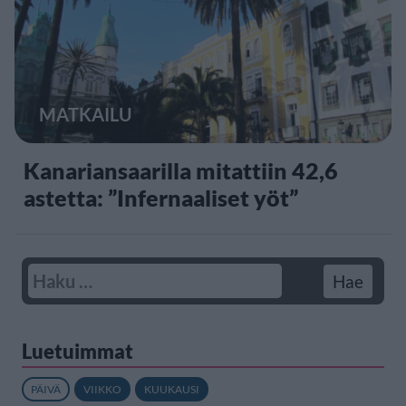
MATKAILU
Kanariansaarilla mitattiin 42,6
astetta: ”Infernaaliset yöt”
Luetuimmat
PÄIVÄ
VIIKKO
KUUKAUSI