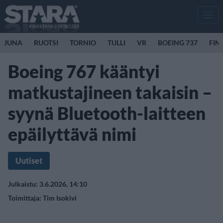
Men
JUNA
RUOTSI
TORNIO
TULLI
VR
BOEING 737
FIN
Boeing 767 kääntyi
matkustajineen takaisin –
syynä Bluetooth-laitteen
epäilyttävä nimi
Uutiset
Julkaistu: 3.6.2026, 14:10
Toimittaja:
Tim Isokivi