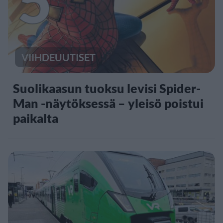
5
VIIHDEUUTISET
Suolikaasun tuoksu levisi Spider-
Man -näytöksessä – yleisö poistui
paikalta