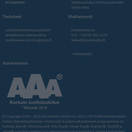
AI-käytäntö
Verkkopalvelun
tiedosuojalauseke
löytyy tästä
.
Tiedotteet
Mediamyynti
Lehdistötiedotteet pyydetään
Nostemedia Oy
lähettämään sähköpostitse
Puh. +358 40 356 1332
osoitteeseen
toimitus@stara.fi
mikael@nostemedia.fi
Mediatiedot
Ajankohtaista
© Copyright 2003 - 2026 Stara Media Online Oy. ISSN 1795-8180 (verkkomedia).
Kaikki oikeudet pidätetään. Materiaalin luvaton julkaiseminen ja lainaaminen on
kielletty. Stara®, Viihdetaivas®, Miss Pop®, Mister Pop®, Popstar®, Tuubi® ja
Jetset® ovat Stara Media Oy:n rekisteröityjä tavaramerkkejä, joiden käyttäminen