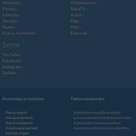
Matkailu
Viihdeuutiset
Fitness
StaraTV
Lifestyle
Autot
Terveys
Digi
Ruoka
Pelit
Koti & Asuminen
Elokuvat
Some
YouTube
Facebook
Instagram
Twitter
Kustantaja ja toimitus
Tietosuojalauseke
Tietoa meistä
Käytämme sivustolla evästeitä
Oikaisukäytäntö
parantaaksemme käyttökokemustasi.
Ilmoita virheestä
Käyttämällä sivustoa hyväksyt
Toimitusperiaatteet
evästeiden tallentamisen laitteellesi.
Eettiset ohjeet