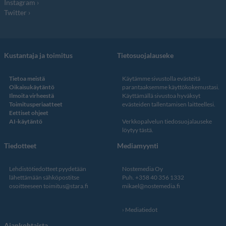
Instagram
Twitter
Kustantaja ja toimitus
Tietosuojalauseke
Tietoa meistä
Käytämme sivustolla evästeitä
Oikaisukäytäntö
parantaaksemme käyttökokemustasi.
Ilmoita virheestä
Käyttämällä sivustoa hyväksyt
Toimitusperiaatteet
evästeiden tallentamisen laitteellesi.
Eettiset ohjeet
AI-käytäntö
Verkkopalvelun
tiedosuojalauseke
löytyy tästä
.
Tiedotteet
Mediamyynti
Lehdistötiedotteet pyydetään
Nostemedia Oy
lähettämään sähköpostitse
Puh. +358 40 356 1332
osoitteeseen
toimitus@stara.fi
mikael@nostemedia.fi
Mediatiedot
Ajankohtaista