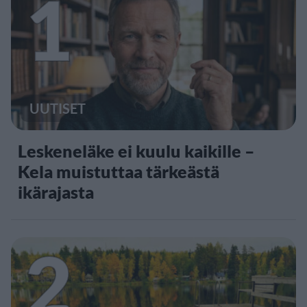
1
UUTISET
Leskeneläke ei kuulu kaikille –
Kela muistuttaa tärkeästä
ikärajasta
2