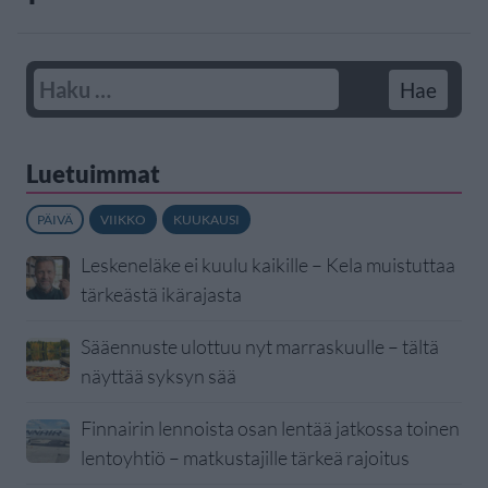
Luetuimmat
PÄIVÄ
VIIKKO
KUUKAUSI
Leskeneläke ei kuulu kaikille – Kela muistuttaa
tärkeästä ikärajasta
Sääennuste ulottuu nyt marraskuulle – tältä
näyttää syksyn sää
Finnairin lennoista osan lentää jatkossa toinen
lentoyhtiö – matkustajille tärkeä rajoitus