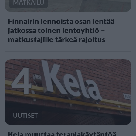
MATKAILU
Finnairin lennoista osan lentää
jatkossa toinen lentoyhtiö –
matkustajille tärkeä rajoitus
4
UUTISET
Kela muuttaa terapiakäytäntöä