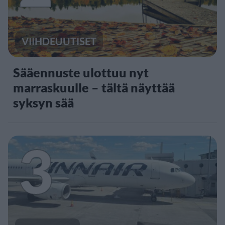
VIIHDEUUTISET
Sääennuste ulottuu nyt
marraskuulle – tältä näyttää
syksyn sää
3