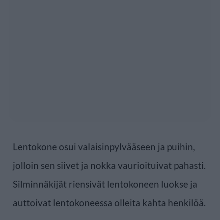
Lentokone osui valaisinpylvääseen ja puihin,
jolloin sen siivet ja nokka vaurioituivat pahasti.
Silminnäkijät riensivät lentokoneen luokse ja
auttoivat lentokoneessa olleita kahta henkilöä.