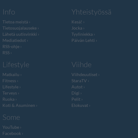
Info
Yhteistyössä
Tietoa meistä
Kesä!
Tietosuojalauseke
Jocka
Lähetä uutisvinkki
Tyyliniekka
Mediatiedot
Päivän Lehti
RSS-ohje
RSS
Lifestyle
Viihde
Matkailu
Viihdeuutiset
Fitness
StaraTV
Lifestyle
Autot
Terveys
Digi
Ruoka
Pelit
Koti & Asuminen
Elokuvat
Some
YouTube
Facebook