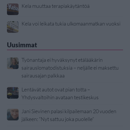
Kela muuttaa terapiakäytäntöä
Kela voi leikata tukia ulkomaanmatkan vuoksi
Uusimmat
Työnantaja ei hyväksynyt etälääkärin
sairauslomatodistuksia – neljälle ei maksettu
sairausajan palkkaa
Lentävät autot ovat pian totta –
Yhdysvaltoihin avataan testikeskus
Jani Sievinen palasi kilpailemaan 20 vuoden
jälkeen: ”Nyt sattuu joka puolelle”