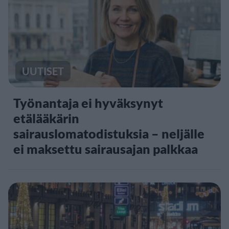
UUTISET
Työnantaja ei hyväksynyt
etälääkärin
sairauslomatodistuksia – neljälle
ei maksettu sairausajan palkkaa