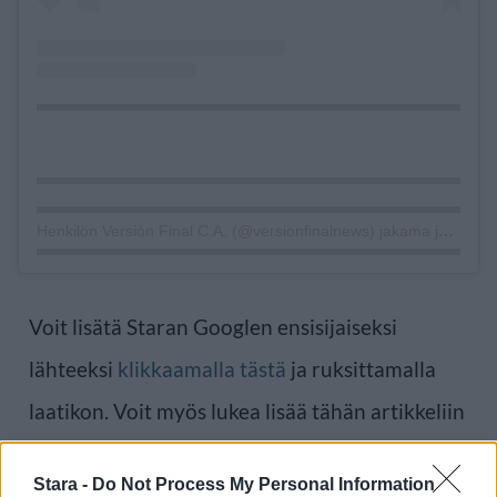
Henkilön Versión Final C.A. (@versionfinalnews) jakama julkaisu
Voit lisätä Staran Googlen ensisijaiseksi
lähteeksi
klikkaamalla tästä
ja ruksittamalla
laatikon. Voit myös lukea lisää tähän artikkeliin
liittyvistä teemoista ja aiheista, kuten
Cessna
,
Stara -
Do Not Process My Personal Information
Kanariansaaret
,
lentokone
,
Teneriffa
tai