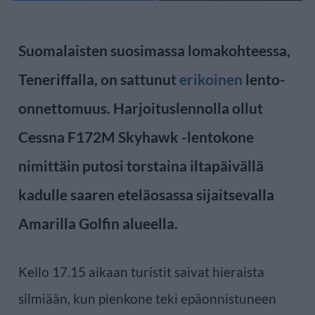
Suomalaisten suosimassa lomakohteessa,
Teneriffalla, on sattunut
erikoinen
lento-
onnettomuus. Harjoituslennolla ollut
Cessna F172M Skyhawk -lentokone
nimittäin putosi torstaina iltapäivällä
kadulle saaren eteläosassa sijaitsevalla
Amarilla Golfin alueella.
Kello 17.15 aikaan turistit saivat hieraista
silmiään, kun pienkone teki epäonnistuneen