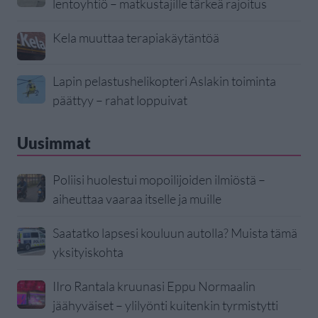
lentoyhtiö – matkustajille tärkeä rajoitus
Kela muuttaa terapiakäytäntöä
Lapin pelastushelikopteri Aslakin toiminta
päättyy – rahat loppuivat
Uusimmat
Poliisi huolestui mopoilijoiden ilmiöstä –
aiheuttaa vaaraa itselle ja muille
Saatatko lapsesi kouluun autolla? Muista tämä
yksityiskohta
IIro Rantala kruunasi Eppu Normaalin
jäähyväiset – ylilyönti kuitenkin tyrmistytti