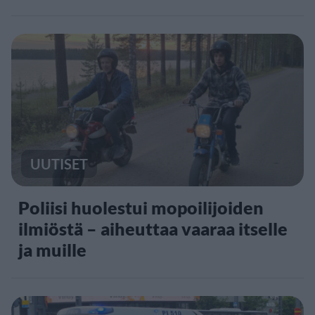
UUTISET
Poliisi huolestui mopoilijoiden
ilmiöstä – aiheuttaa vaaraa itselle
ja muille