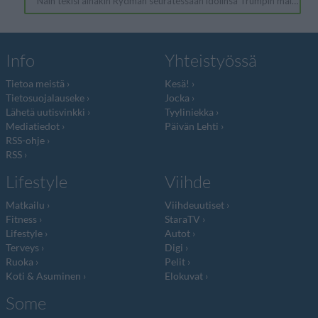
Info
Yhteistyössä
Tietoa meistä
Kesä!
Tietosuojalauseke
Jocka
Lähetä uutisvinkki
Tyyliniekka
Mediatiedot
Päivän Lehti
RSS-ohje
RSS
Lifestyle
Viihde
Matkailu
Viihdeuutiset
Fitness
StaraTV
Lifestyle
Autot
Terveys
Digi
Ruoka
Pelit
Koti & Asuminen
Elokuvat
Some