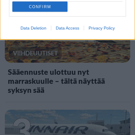
2
CONFIRM
Data Deletion
Data Access
Privacy Policy
VIIHDEUUTISET
Sääennuste ulottuu nyt
marraskuulle – tältä näyttää
syksyn sää
3