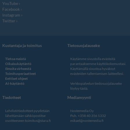
YouTube
Facebook
Instagram
Twitter
Kustantaja ja toimitus
Tietosuojalauseke
Tietoa meistä
Käytämme sivustolla evästeitä
Oikaisukäytäntö
parantaaksemme käyttökokemustasi.
Ilmoita virheestä
Käyttämällä sivustoa hyväksyt
Toimitusperiaatteet
evästeiden tallentamisen laitteellesi.
Eettiset ohjeet
AI-käytäntö
Verkkopalvelun
tiedosuojalauseke
löytyy tästä
.
Tiedotteet
Mediamyynti
Lehdistötiedotteet pyydetään
Nostemedia Oy
lähettämään sähköpostitse
Puh. +358 40 356 1332
osoitteeseen
toimitus@stara.fi
mikael@nostemedia.fi