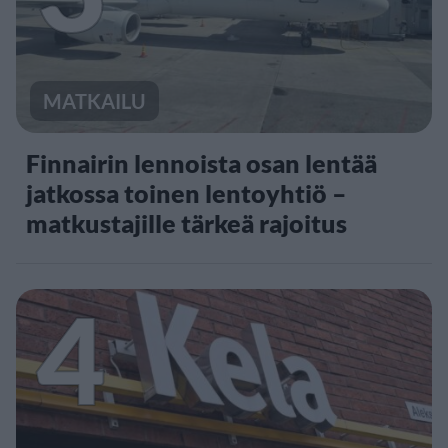
MATKAILU
Finnairin lennoista osan lentää
jatkossa toinen lentoyhtiö –
matkustajille tärkeä rajoitus
4