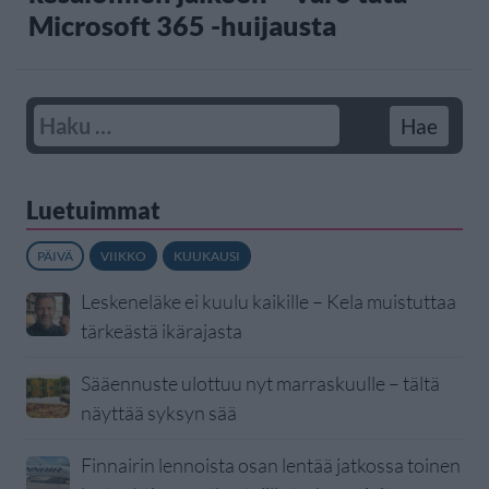
Microsoft 365 -huijausta
Luetuimmat
PÄIVÄ
VIIKKO
KUUKAUSI
Leskeneläke ei kuulu kaikille – Kela muistuttaa
tärkeästä ikärajasta
Sääennuste ulottuu nyt marraskuulle – tältä
näyttää syksyn sää
Finnairin lennoista osan lentää jatkossa toinen