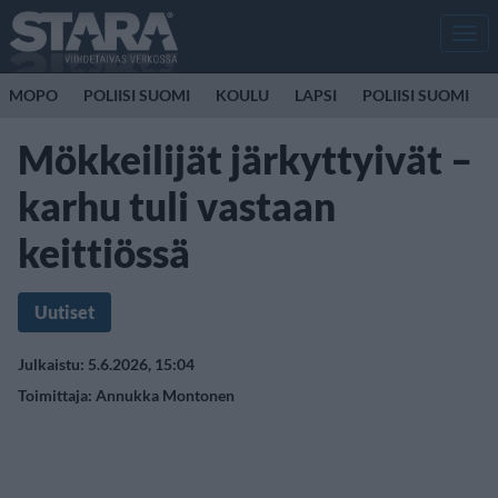
Men
MOPO
POLIISI SUOMI
KOULU
LAPSI
POLIISI SUOMI
Mökkeilijät järkyttyivät –
karhu tuli vastaan
keittiössä
Uutiset
Julkaistu: 5.6.2026, 15:04
Toimittaja:
Annukka Montonen