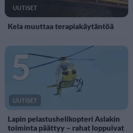
UUTISET
Kela muuttaa terapiakäytäntöä
5
UUTISET
Lapin pelastushelikopteri Aslakin
toiminta päättyy – rahat loppuivat