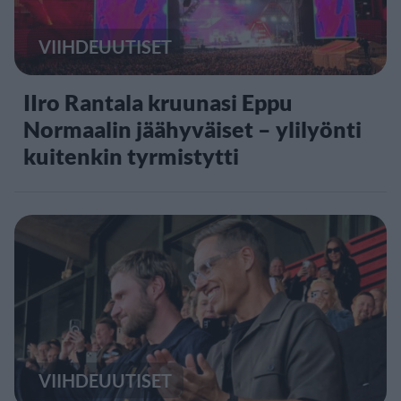
VIIHDEUUTISET
IIro Rantala kruunasi Eppu
Normaalin jäähyväiset – ylilyönti
kuitenkin tyrmistytti
VIIHDEUUTISET