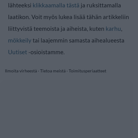
lähteeksi
klikkaamalla tästä
ja ruksittamalla
laatikon. Voit myös lukea lisää tähän artikkeliin
liittyvistä teemoista ja aiheista, kuten
karhu
,
mökkeily
tai laajemmin samasta aihealueesta
Uutiset
-osioistamme.
Ilmoita virheestä
·
Tietoa meistä
·
Toimitusperiaatteet