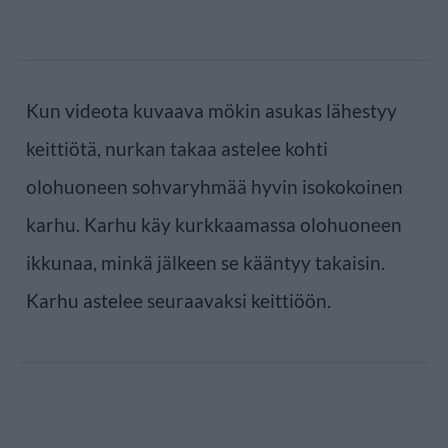
Kun videota kuvaava mökin asukas lähestyy
keittiötä, nurkan takaa astelee kohti
olohuoneen sohvaryhmää hyvin isokokoinen
karhu. Karhu käy kurkkaamassa olohuoneen
ikkunaa, minkä jälkeen se kääntyy takaisin.
Karhu astelee seuraavaksi keittiöön.