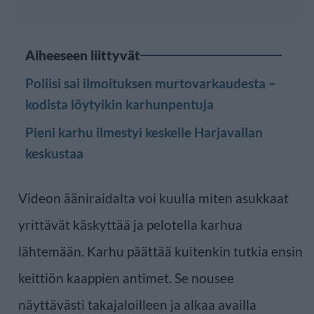
Aiheeseen liittyvät
Poliisi sai ilmoituksen murtovarkaudesta –
kodista löytyikin karhunpentuja
Pieni karhu ilmestyi keskelle Harjavallan
keskustaa
Videon ääniraidalta voi kuulla miten asukkaat
yrittävät käskyttää ja pelotella karhua
lähtemään. Karhu päättää kuitenkin tutkia ensin
keittiön kaappien antimet. Se nousee
näyttävästi takajaloilleen ja alkaa availla