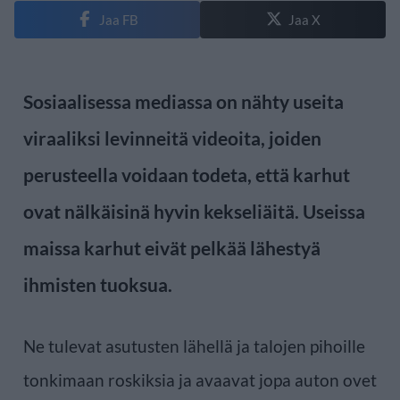
Jaa FB
Jaa X
Sosiaalisessa mediassa on nähty useita
viraaliksi levinneitä videoita, joiden
perusteella voidaan todeta, että karhut
ovat nälkäisinä hyvin kekseliäitä. Useissa
maissa karhut eivät pelkää lähestyä
ihmisten tuoksua.
Ne tulevat asutusten lähellä ja talojen pihoille
tonkimaan roskiksia ja avaavat jopa auton ovet