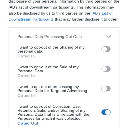
disclosure of your personal information by third parties on the
IAB’s list of downstream participants. This information may
Staran luetuimmat
also be disclosed by us to third parties on the
IAB’s List of
Downstream Participants
that may further disclose it to other
1
third parties.
Personal Data Processing Opt Outs
I want to opt-out of the Sharing of my
personal data.
Opted In
I want to opt-out of the Sale of my
UUTISET
Personal Data.
Opted In
I want to opt-out of processing my
Leskeneläke ei kuulu kaikille –
Personal Data for Targeted Advertising.
Opted In
Kela muistuttaa tärkeästä
ikärajasta
I want to opt-out of Collection, Use,
Retention, Sale, and/or Sharing of my
Personal Data that Is Unrelated with the
Purposes for which it was collected.
Opted Out