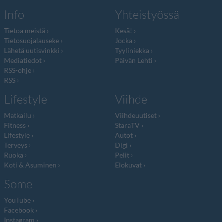
Info
Yhteistyössä
Tietoa meistä
Kesä!
Tietosuojalauseke
Jocka
Lähetä uutisvinkki
Tyyliniekka
Mediatiedot
Päivän Lehti
RSS-ohje
RSS
Lifestyle
Viihde
Matkailu
Viihdeuutiset
Fitness
StaraTV
Lifestyle
Autot
Terveys
Digi
Ruoka
Pelit
Koti & Asuminen
Elokuvat
Some
YouTube
Facebook
Instagram