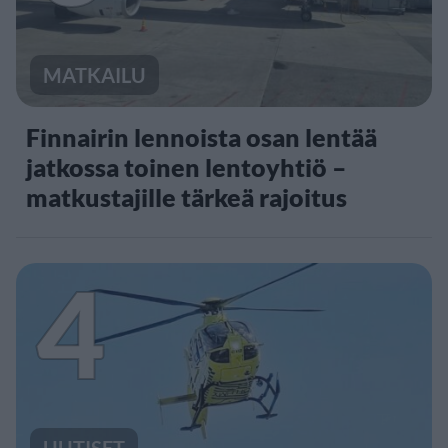
MATKAILU
Finnairin lennoista osan lentää
jatkossa toinen lentoyhtiö –
matkustajille tärkeä rajoitus
4
UUTISET