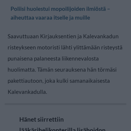
Poliisi huolestui mopoilijoiden ilmiöstä –
aiheuttaa vaaraa itselle ja muille
Saavuttuaan Kirjauksentien ja Kalevankadun
risteykseen motoristi lähti ylittämään risteystä
punaisena palaneesta liikennevalosta
huolimatta. Tämän seurauksena hän törmäsi
pakettiautoon, joka kulki samanaikaisesta
Kalevankadulla.
Hänet siirrettiin
lääkärihelikopterilla lisähoidon