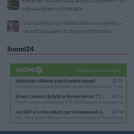
Keltainen tuulivaroitus annettu Suomeen – voi
olla vaarallisen voimakasta
Uusi tutkimus toi lisätietoa fibromyalgiasta –
vauhdittaa uusien hoitojen kehittämistä
Suomi24