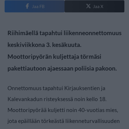
Jaa FB
Jaa X
Riihimäellä tapahtui liikenneonnettomuus
keskiviikkona 3. kesäkuuta.
Moottoripyörän kuljettaja törmäsi
pakettiautoon ajaessaan poliisia pakoon.
Onnettomuus tapahtui Kirjauksentien ja
Kalevankadun risteyksessä noin kello 18.
Moottoripyörää kuljetti noin 40-vuotias mies,
jota epäillään törkeästä liikenneturvallisuuden