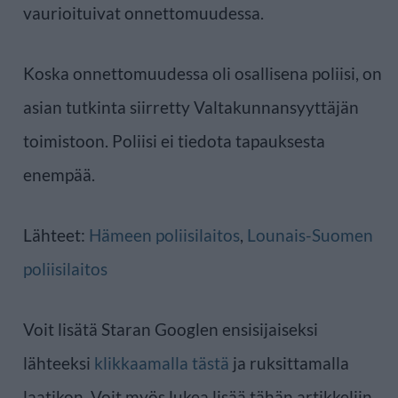
vaurioituivat onnettomuudessa.
Koska onnettomuudessa oli osallisena poliisi, on
asian tutkinta siirretty Valtakunnansyyttäjän
toimistoon. Poliisi ei tiedota tapauksesta
enempää.
Lähteet:
Hämeen poliisilaitos
,
Lounais-Suomen
poliisilaitos
Voit lisätä Staran Googlen ensisijaiseksi
lähteeksi
klikkaamalla tästä
ja ruksittamalla
laatikon. Voit myös lukea lisää tähän artikkeliin