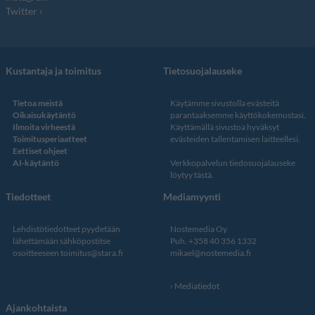
Twitter
Kustantaja ja toimitus
Tietosuojalauseke
Tietoa meistä
Käytämme sivustolla evästeitä
Oikaisukäytäntö
parantaaksemme käyttökokemustasi.
Ilmoita virheestä
Käyttämällä sivustoa hyväksyt
Toimitusperiaatteet
evästeiden tallentamisen laitteellesi.
Eettiset ohjeet
AI-käytäntö
Verkkopalvelun
tiedosuojalauseke
löytyy tästä
.
Tiedotteet
Mediamyynti
Lehdistötiedotteet pyydetään
Nostemedia Oy
lähettämään sähköpostitse
Puh. +358 40 356 1332
osoitteeseen
toimitus@stara.fi
mikael@nostemedia.fi
Mediatiedot
Ajankohtaista