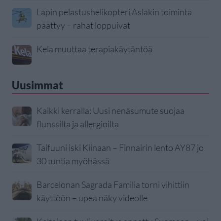
Lapin pelastushelikopteri Aslakin toiminta
päättyy – rahat loppuivat
Kela muuttaa terapiakäytäntöä
Uusimmat
Kaikki kerralla: Uusi nenäsumute suojaa
flunssilta ja allergioilta
Taifuuni iski Kiinaan – Finnairin lento AY87 jo
30 tuntia myöhässä
Barcelonan Sagrada Familia torni vihittiin
käyttöön – upea näky videolle