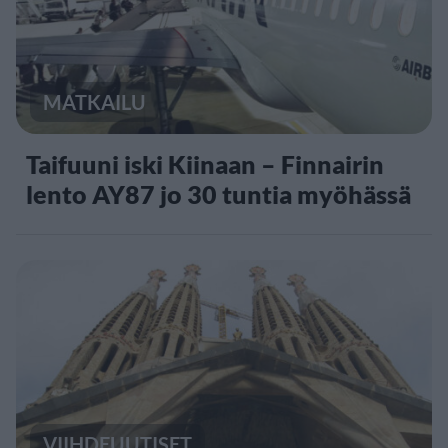
MATKAILU
Taifuuni iski Kiinaan – Finnairin
lento AY87 jo 30 tuntia myöhässä
VIIHDEUUTISET