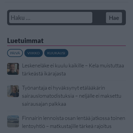
Luetuimmat
PÄIVÄ
VIIKKO
KUUKAUSI
Leskeneläke ei kuulu kaikille – Kela muistuttaa
tärkeästä ikärajasta
Työnantaja ei hyväksynyt etälääkärin
sairauslomatodistuksia – neljälle ei maksettu
sairausajan palkkaa
Finnairin lennoista osan lentää jatkossa toinen
lentoyhtiö – matkustajille tärkeä rajoitus