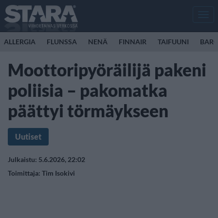
Men
ALLERGIA
FLUNSSA
NENÄ
FINNAIR
TAIFUUNI
BARC
Moottoripyöräilijä pakeni
poliisia – pakomatka
päättyi törmäykseen
Uutiset
Julkaistu: 5.6.2026, 22:02
Toimittaja:
Tim Isokivi