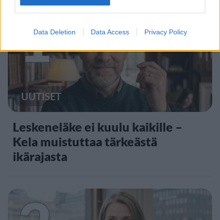
1
Data Deletion
Data Access
Privacy Policy
UUTISET
Leskeneläke ei kuulu kaikille –
Kela muistuttaa tärkeästä
ikärajasta