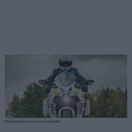
Poliisimoottoripyörä. Sami Hätönen