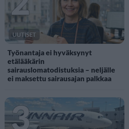
2
UUTISET
Työnantaja ei hyväksynyt
etälääkärin
sairauslomatodistuksia – neljälle
ei maksettu sairausajan palkkaa
3