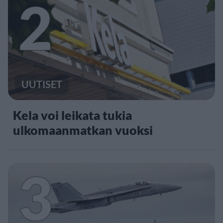
2
UUTISET
Kela voi leikata tukia
ulkomaanmatkan vuoksi
3