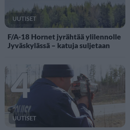
UUTISET
F/A-18 Hornet jyrähtää ylilennolle
Jyväskylässä – katuja suljetaan
4
UUTISET