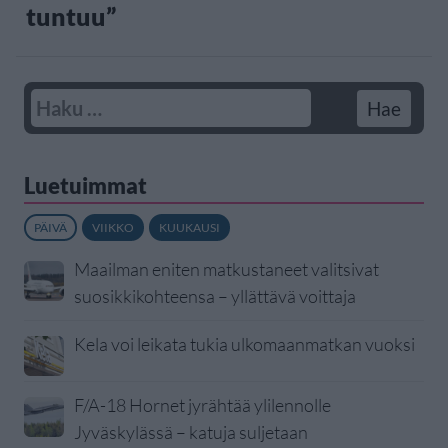
tuntuu”
Luetuimmat
PÄIVÄ
VIIKKO
KUUKAUSI
Maailman eniten matkustaneet valitsivat
suosikkikohteensa – yllättävä voittaja
Kela voi leikata tukia ulkomaanmatkan vuoksi
F/A-18 Hornet jyrähtää ylilennolle
Jyväskylässä – katuja suljetaan