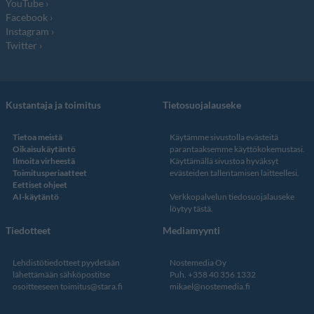
YouTube
Facebook
Instagram
Twitter
Kustantaja ja toimitus
Tietosuojalauseke
Tietoa meistä
Käytämme sivustolla evästeitä
Oikaisukäytäntö
parantaaksemme käyttökokemustasi.
Ilmoita virheestä
Käyttämällä sivustoa hyväksyt
Toimitusperiaatteet
evästeiden tallentamisen laitteellesi.
Eettiset ohjeet
AI-käytäntö
Verkkopalvelun
tiedosuojalauseke
löytyy tästä
.
Tiedotteet
Mediamyynti
Lehdistötiedotteet pyydetään
Nostemedia Oy
lähettämään sähköpostitse
Puh. +358 40 356 1332
osoitteeseen
toimitus@stara.fi
mikael@nostemedia.fi