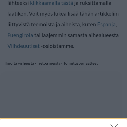
lähteeksi
klikkaamalla tästä
ja ruksittamalla
laatikon. Voit myös lukea lisää tähän artikkeliin
liittyvistä teemoista ja aiheista, kuten
Espanja
,
Fuengirola
tai laajemmin samasta aihealueesta
Viihdeuutiset
-osioistamme.
Ilmoita virheestä
·
Tietoa meistä
·
Toimitusperiaatteet