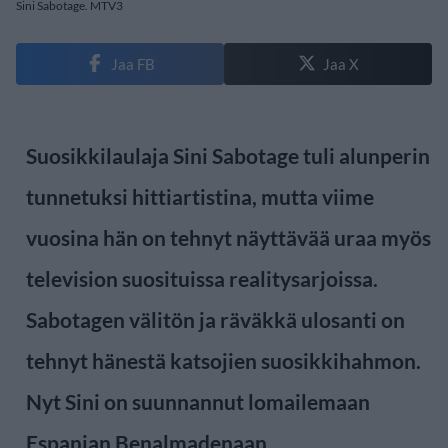
Sini Sabotage. MTV3
Jaa FB
Jaa X
Suosikkilaulaja Sini Sabotage tuli alunperin
tunnetuksi hittiartistina, mutta viime
vuosina hän on tehnyt näyttävää uraa myös
television suosituissa realitysarjoissa.
Sabotagen välitön ja räväkkä ulosanti on
tehnyt hänestä katsojien suosikkihahmon.
Nyt Sini on suunnannut lomailemaan
Espanjan Benalmadenaan.