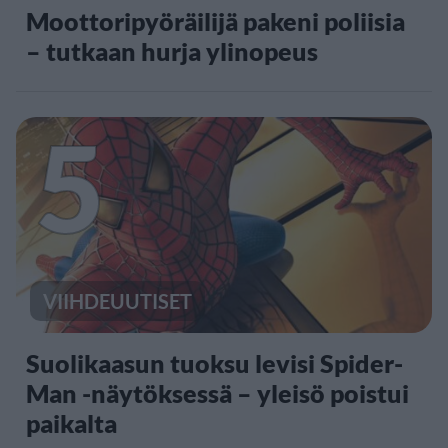
Moottoripyöräilijä pakeni poliisia
– tutkaan hurja ylinopeus
5
VIIHDEUUTISET
Suolikaasun tuoksu levisi Spider-
Man -näytöksessä – yleisö poistui
paikalta