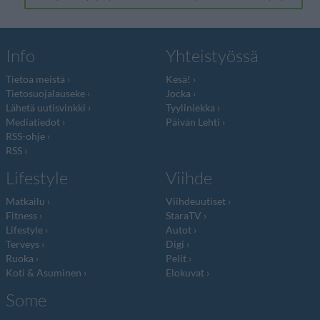
Info
Yhteistyössä
Tietoa meistä
Kesä!
Tietosuojalauseke
Jocka
Lähetä uutisvinkki
Tyyliniekka
Mediatiedot
Päivän Lehti
RSS-ohje
RSS
Lifestyle
Viihde
Matkailu
Viihdeuutiset
Fitness
StaraTV
Lifestyle
Autot
Terveys
Digi
Ruoka
Pelit
Koti & Asuminen
Elokuvat
Some