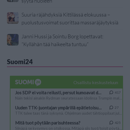
syytä huoleen
Suuria räjähdyksiä Kittilässä elokuussa –
puolustusvoimat suorittaa massaräjäytyksiä
Janni Hussi ja Sointu Borg lopettavat:
”Kyllähän tää haikeelta tuntuu”
Suomi24