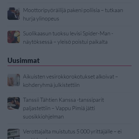
Moottoripyöräilijä pakeni poliisia – tutkaan
hurja ylinopeus
Suolikaasun tuoksu levisi Spider-Man -
näytöksessä – yleisö poistui paikalta
Uusimmat
Aikuisten vesirokkorokotukset alkoivat –
kohderyhmä julkistettiin
Tanssii Tähtien Kanssa -tanssiparit
paljastettiin – Vappu Pimiä jätti
suosikkiohjelman
Verottajalta muistutus 5 000 yrittäjälle – ei