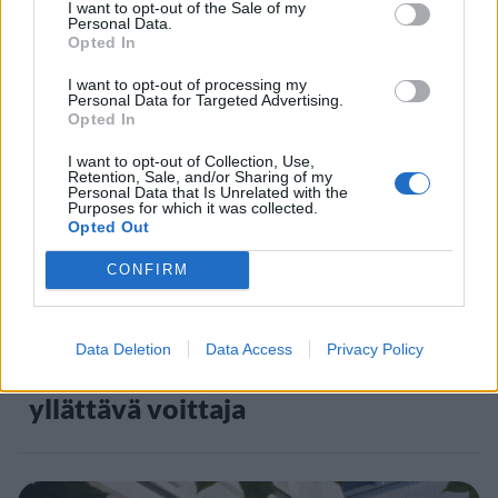
I want to opt-out of the Sale of my
Staran luetuimmat
Personal Data.
Opted In
1
I want to opt-out of processing my
Personal Data for Targeted Advertising.
Opted In
I want to opt-out of Collection, Use,
Retention, Sale, and/or Sharing of my
Personal Data that Is Unrelated with the
Purposes for which it was collected.
Opted Out
MATKAILU
CONFIRM
Maailman eniten matkustaneet
Data Deletion
Data Access
Privacy Policy
valitsivat suosikkikohteensa –
yllättävä voittaja