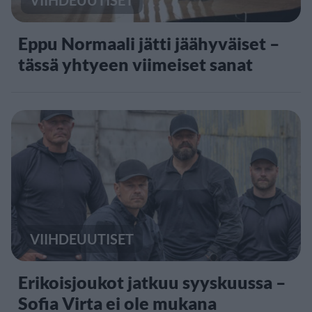
VIIHDEUUTISET
Eppu Normaali jätti jäähyväiset –
tässä yhtyeen viimeiset sanat
VIIHDEUUTISET
Erikoisjoukot jatkuu syyskuussa –
Sofia Virta ei ole mukana