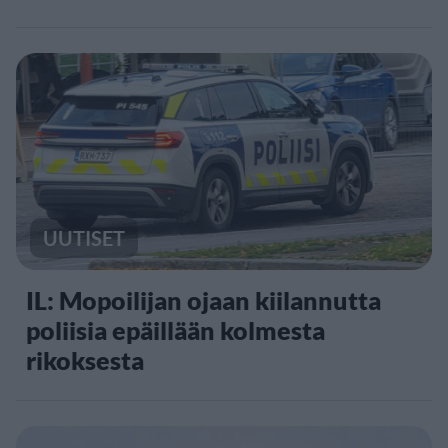
UUTISET
IL: Mopoilijan ojaan kiilannutta
poliisia epäillään kolmesta
rikoksesta