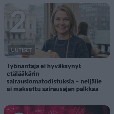
2
UUTISET
Työnantaja ei hyväksynyt
etälääkärin
sairauslomatodistuksia – neljälle
ei maksettu sairausajan palkkaa