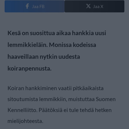
Jaa FB
Jaa X
Kesä on suosittua aikaa hankkia uusi
lemmikkieläin. Monissa kodeissa
haaveillaan nytkin uudesta
koiranpennusta.
Koiran hankkiminen vaatii pitkäaikaista
sitoutumista lemmikkiin, muistuttaa Suomen
Kennelliitto. Päätöksiä ei tule tehdä hetken
mielijohteesta.