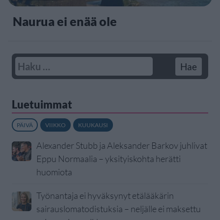
Naurua ei enää ole
Luetuimmat
PÄIVÄ
VIIKKO
KUUKAUSI
Alexander Stubb ja Aleksander Barkov juhlivat
Eppu Normaalia – yksityiskohta herätti
huomiota
Työnantaja ei hyväksynyt etälääkärin
sairauslomatodistuksia – neljälle ei maksettu