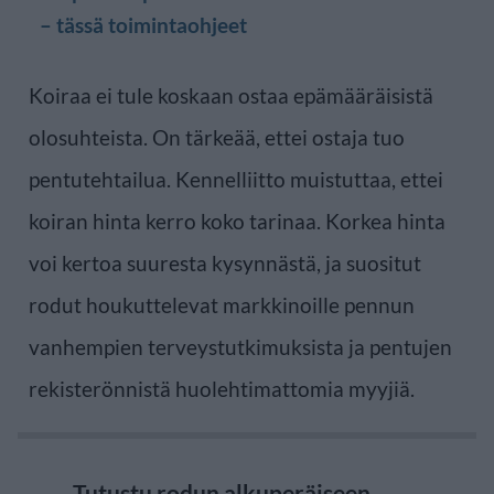
– tässä toimintaohjeet
Koiraa ei tule koskaan ostaa epämääräisistä
olosuhteista. On tärkeää, ettei ostaja tuo
pentutehtailua. Kennelliitto muistuttaa, ettei
koiran hinta kerro koko tarinaa. Korkea hinta
voi kertoa suuresta kysynnästä, ja suositut
rodut houkuttelevat markkinoille pennun
vanhempien terveystutkimuksista ja pentujen
rekisterönnistä huolehtimattomia myyjiä.
Tutustu rodun alkuperäiseen