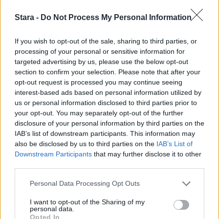
lähteeksi
klikkaamalla tästä
ja ruksittamalla
Stara -
Do Not Process My Personal Information
laatikon. Voit myös lukea lisää tähän artikkeliin
If you wish to opt-out of the sale, sharing to third parties, or
processing of your personal or sensitive information for
liittyvistä teemoista ja aiheista, kuten
koira
tai
targeted advertising by us, please use the below opt-out
section to confirm your selection. Please note that after your
laajemmin samasta aihealueesta
Koti &
opt-out request is processed you may continue seeing
Asuminen
-osioistamme.
interest-based ads based on personal information utilized by
us or personal information disclosed to third parties prior to
your opt-out. You may separately opt-out of the further
Ilmoita virheestä
·
Tietoa meistä
·
Toimitusperiaatteet
disclosure of your personal information by third parties on the
IAB’s list of downstream participants. This information may
also be disclosed by us to third parties on the
IAB’s List of
Downstream Participants
that may further disclose it to other
third parties.
Personal Data Processing Opt Outs
I want to opt-out of the Sharing of my
personal data.
Opted In