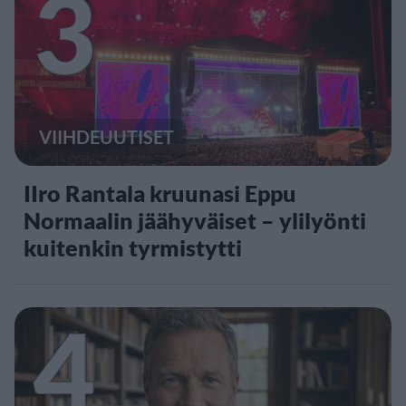
3
VIIHDEUUTISET
IIro Rantala kruunasi Eppu
Normaalin jäähyväiset – ylilyönti
kuitenkin tyrmistytti
4