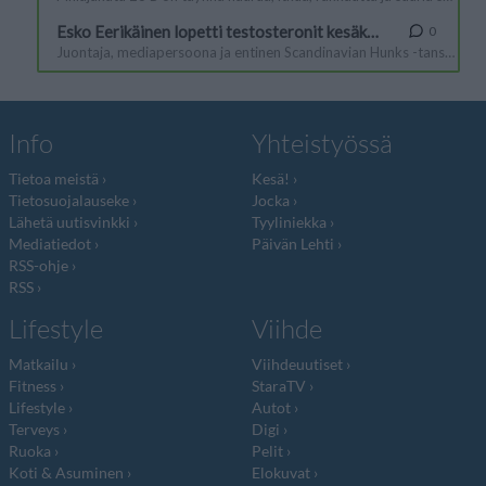
Info
Yhteistyössä
Tietoa meistä
Kesä!
Tietosuojalauseke
Jocka
Lähetä uutisvinkki
Tyyliniekka
Mediatiedot
Päivän Lehti
RSS-ohje
RSS
Lifestyle
Viihde
Matkailu
Viihdeuutiset
Fitness
StaraTV
Lifestyle
Autot
Terveys
Digi
Ruoka
Pelit
Koti & Asuminen
Elokuvat