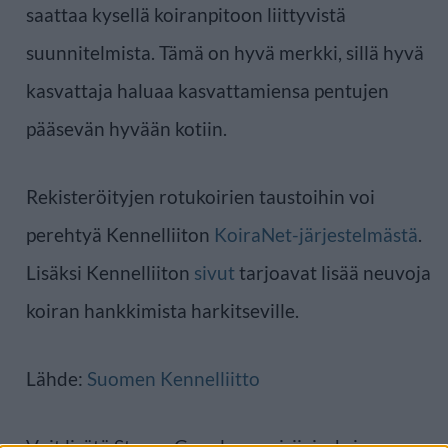
saattaa kysellä koiranpitoon liittyvistä
suunnitelmista. Tämä on hyvä merkki, sillä hyvä
kasvattaja haluaa kasvattamiensa pentujen
pääsevän hyvään kotiin.
Rekisteröityjen rotukoirien taustoihin voi
perehtyä Kennelliiton
KoiraNet-järjestelmästä
.
Lisäksi Kennelliiton
sivut
tarjoavat lisää neuvoja
koiran hankkimista harkitseville.
Lähde:
Suomen Kennelliitto
Voit lisätä Staran Googlen ensisijaiseksi