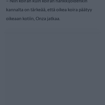
– Niin koiran kuin koiran hankkijoidenkin
kannalta on tärkeää, että oikea koira päätyy
oikeaan kotiin, Onza jatkaa.