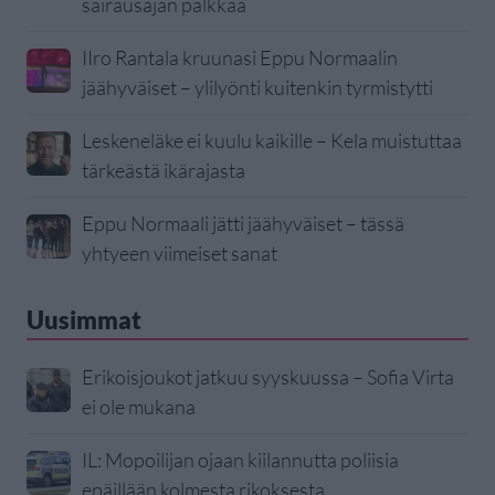
sairausajan palkkaa
IIro Rantala kruunasi Eppu Normaalin
jäähyväiset – ylilyönti kuitenkin tyrmistytti
Leskeneläke ei kuulu kaikille – Kela muistuttaa
tärkeästä ikärajasta
Eppu Normaali jätti jäähyväiset – tässä
yhtyeen viimeiset sanat
Uusimmat
Erikoisjoukot jatkuu syyskuussa – Sofia Virta
ei ole mukana
IL: Mopoilijan ojaan kiilannutta poliisia
epäillään kolmesta rikoksesta