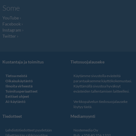
Some
YouTube
Facebook
Instagram
Twitter
Kustantaja ja toimitus
Tietosuojalauseke
Tietoa meistä
Käytämme sivustolla evästeitä
Oikaisukäytäntö
parantaaksemme käyttökokemustasi.
Ilmoita virheestä
Käyttämällä sivustoa hyväksyt
Toimitusperiaatteet
evästeiden tallentamisen laitteellesi.
Eettiset ohjeet
AI-käytäntö
Verkkopalvelun
tiedosuojalauseke
löytyy tästä
.
Tiedotteet
Mediamyynti
Lehdistötiedotteet pyydetään
Nostemedia Oy
lähettämään sähköpostitse
Puh. +358 40 356 1332