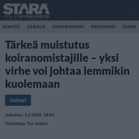
Men
ROKOTE
SAIRAUS
ANNI IHAMÄKI
PARITANSSI
TANSSI
Tärkeä muistutus
koiranomistajille – yksi
virhe voi johtaa lemmikin
kuolemaan
Uutiset
Julkaistu: 5.6.2026, 18:01
Toimittaja:
Tim Isokivi