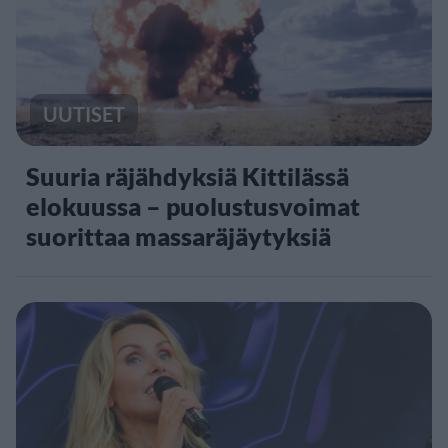
UUTISET
Suuria räjähdyksiä Kittilässä
elokuussa – puolustusvoimat
suorittaa massaräjäytyksiä