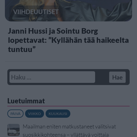
VIIHDEUUTISET
Janni Hussi ja Sointu Borg
lopettavat: ”Kyllähän tää haikeelta
tuntuu”
Luetuimmat
PÄIVÄ
VIIKKO
KUUKAUSI
Maailman eniten matkustaneet valitsivat
suosikkikohteensa – yllättävä voittaja