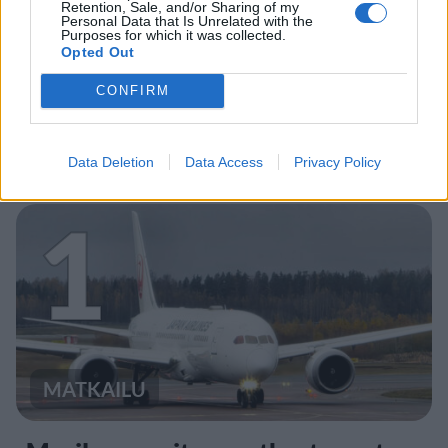
Retention, Sale, and/or Sharing of my
Personal Data that Is Unrelated with the
Purposes for which it was collected.
Opted Out
CONFIRM
Data Deletion
Data Access
Privacy Policy
Staran luetuimmat
1
MATKAILU