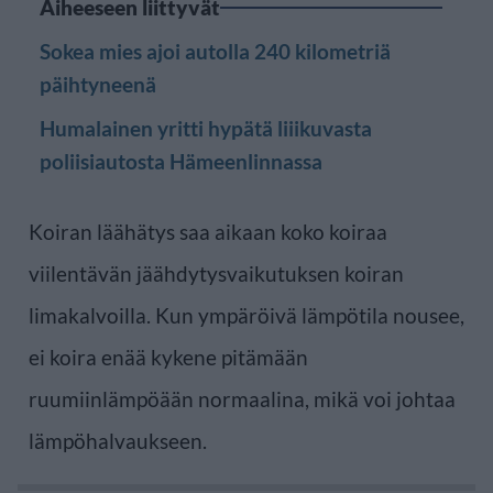
Aiheeseen liittyvät
Sokea mies ajoi autolla 240 kilometriä
päihtyneenä
Humalainen yritti hypätä liiikuvasta
poliisiautosta Hämeenlinnassa
Koiran läähätys saa aikaan koko koiraa
viilentävän jäähdytysvaikutuksen koiran
limakalvoilla. Kun ympäröivä lämpötila nousee,
ei koira enää kykene pitämään
ruumiinlämpöään normaalina, mikä voi johtaa
lämpöhalvaukseen.