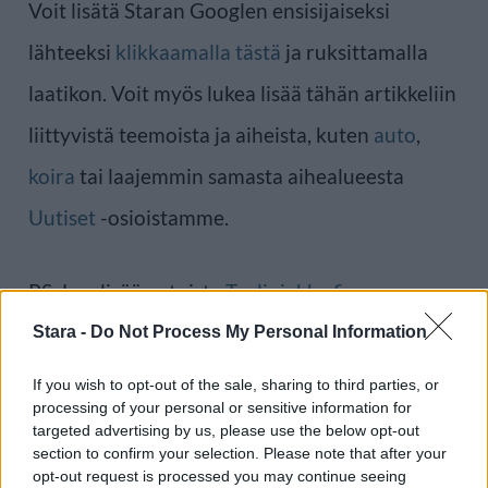
Voit lisätä Staran Googlen ensisijaiseksi
lähteeksi
klikkaamalla tästä
ja ruksittamalla
laatikon. Voit myös lukea lisää tähän artikkeliin
liittyvistä teemoista ja aiheista, kuten
auto
,
koira
tai laajemmin samasta aihealueesta
Uutiset
-osioistamme.
PS: Lue lisää autoista
Tyyliniekka.fi
-
verkkolehdestä.
Stara -
Do Not Process My Personal Information
If you wish to opt-out of the sale, sharing to third parties, or
Ilmoita virheestä
·
Tietoa meistä
·
Toimitusperiaatteet
processing of your personal or sensitive information for
targeted advertising by us, please use the below opt-out
section to confirm your selection. Please note that after your
opt-out request is processed you may continue seeing