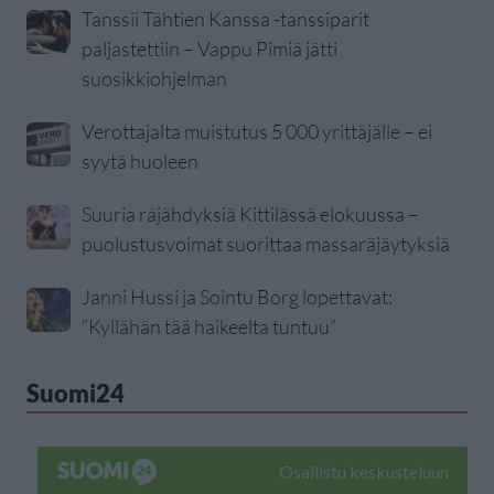
Tanssii Tähtien Kanssa -tanssiparit
paljastettiin – Vappu Pimiä jätti
suosikkiohjelman
Verottajalta muistutus 5 000 yrittäjälle – ei
syytä huoleen
Suuria räjähdyksiä Kittilässä elokuussa –
puolustusvoimat suorittaa massaräjäytyksiä
Janni Hussi ja Sointu Borg lopettavat:
”Kyllähän tää haikeelta tuntuu”
Suomi24