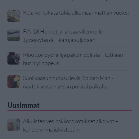
Kela voi leikata tukia ulkomaanmatkan vuoksi
F/A-18 Hornet jyrähtää ylilennolle
Jyväskylässä – katuja suljetaan
Moottoripyöräilijä pakeni poliisia – tutkaan
hurja ylinopeus
Suolikaasun tuoksu levisi Spider-Man -
näytöksessä – yleisö poistui paikalta
Uusimmat
Aikuisten vesirokkorokotukset alkoivat –
kohderyhmä julkistettiin