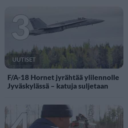
3
UUTISET
F/A-18 Hornet jyrähtää ylilennolle
Jyväskylässä – katuja suljetaan
4