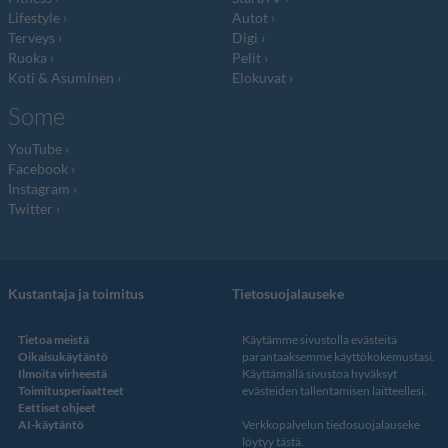
Lifestyle
Autot
Terveys
Digi
Ruoka
Pelit
Koti & Asuminen
Elokuvat
Some
YouTube
Facebook
Instagram
Twitter
Kustantaja ja toimitus
Tietosuojalauseke
Tietoa meistä
Käytämme sivustolla evästeitä
Oikaisukäytäntö
parantaaksemme käyttökokemustasi.
Ilmoita virheestä
Käyttämällä sivustoa hyväksyt
Toimitusperiaatteet
evästeiden tallentamisen laitteellesi.
Eettiset ohjeet
AI-käytäntö
Verkkopalvelun
tiedosuojalauseke
löytyy tästä
.