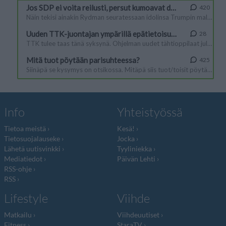
Info
Yhteistyössä
Tietoa meistä
Kesä!
Tietosuojalauseke
Jocka
Lähetä uutisvinkki
Tyyliniekka
Mediatiedot
Päivän Lehti
RSS-ohje
RSS
Lifestyle
Viihde
Matkailu
Viihdeuutiset
Fitness
StaraTV