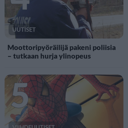
UUTISET
Moottoripyöräilijä pakeni poliisia
– tutkaan hurja ylinopeus
5
VIIHDEUUTISET