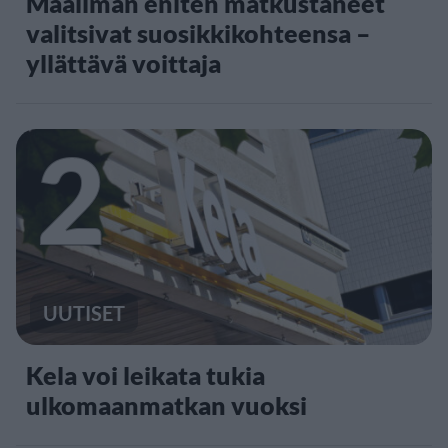
Maailman eniten matkustaneet
valitsivat suosikkikohteensa –
yllättävä voittaja
2
UUTISET
Kela voi leikata tukia
ulkomaanmatkan vuoksi