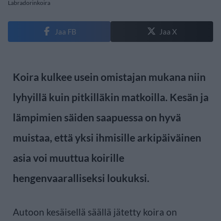
Labradorinkoira
Jaa FB
Jaa X
Koira kulkee usein omistajan mukana niin
lyhyillä kuin pitkilläkin matkoilla. Kesän ja
lämpimien säiden saapuessa on hyvä
muistaa, että yksi ihmisille arkipäiväinen
asia voi muuttua koirille
hengenvaaralliseksi loukuksi.
Autoon kesäisellä säällä jätetty koira on