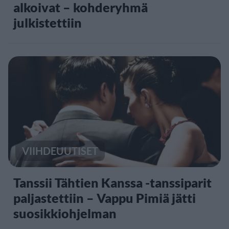
alkoivat – kohderyhmä
julkistettiin
VIIHDEUUTISET
Tanssii Tähtien Kanssa -tanssiparit
paljastettiin – Vappu Pimiä jätti
suosikkiohjelman