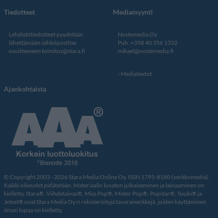
Tiedotteet
Mediamyynti
Lehdistötiedotteet pyydetään
Nostemedia Oy
lähettämään sähköpostitse
Puh. +358 40 356 1332
osoitteeseen
toimitus@stara.fi
mikael@nostemedia.fi
Mediatiedot
Ajankohtaista
© Copyright 2003 - 2026 Stara Media Online Oy. ISSN 1795-8180 (verkkomedia).
Kaikki oikeudet pidätetään. Materiaalin luvaton julkaiseminen ja lainaaminen on
kielletty. Stara®, Viihdetaivas®, Miss Pop®, Mister Pop®, Popstar®, Tuubi® ja
Jetset® ovat Stara Media Oy:n rekisteröityjä tavaramerkkejä, joiden käyttäminen
ilman lupaa on kielletty.