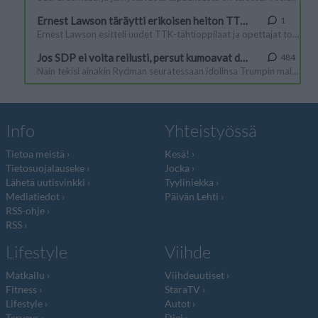
Info
Yhteistyössä
Tietoa meistä
Kesä!
Tietosuojalauseke
Jocka
Lähetä uutisvinkki
Tyyliniekka
Mediatiedot
Päivän Lehti
RSS-ohje
RSS
Lifestyle
Viihde
Matkailu
Viihdeuutiset
Fitness
StaraTV
Lifestyle
Autot
Terveys
Digi