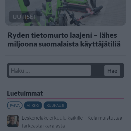
UUTISET
Ryden tietomurto laajeni – lähes
miljoona suomalaista käyttäjätiliä
Luetuimmat
PÄIVÄ
VIIKKO
KUUKAUSI
Leskeneläke ei kuulu kaikille – Kela muistuttaa
tärkeästä ikärajasta