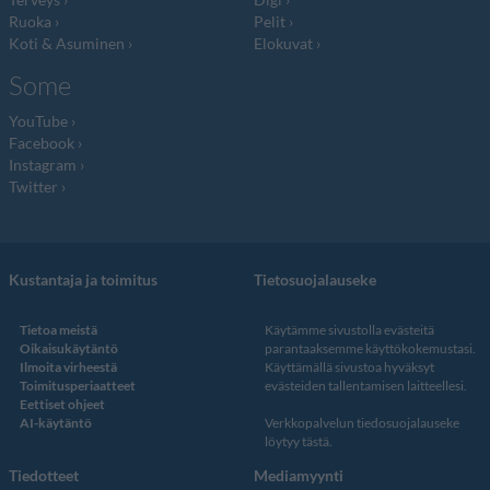
Ruoka
Pelit
Koti & Asuminen
Elokuvat
Some
YouTube
Facebook
Instagram
Twitter
Kustantaja ja toimitus
Tietosuojalauseke
Tietoa meistä
Käytämme sivustolla evästeitä
Oikaisukäytäntö
parantaaksemme käyttökokemustasi.
Ilmoita virheestä
Käyttämällä sivustoa hyväksyt
Toimitusperiaatteet
evästeiden tallentamisen laitteellesi.
Eettiset ohjeet
AI-käytäntö
Verkkopalvelun
tiedosuojalauseke
löytyy tästä
.
Tiedotteet
Mediamyynti