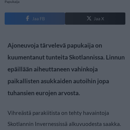
Papukaija
Jaa FB
Jaa X
Ajoneuvoja tärvelevä papukaija on
kuumentanut tunteita Skotlannissa. Linnun
epäillään aiheuttaneen vahinkoja
paikallisten asukkaiden autoihin jopa
tuhansien eurojen arvosta.
Vihreästä parakiitista on tehty havaintoja
Skotlannin Invernessissä alkuvuodesta saakka.