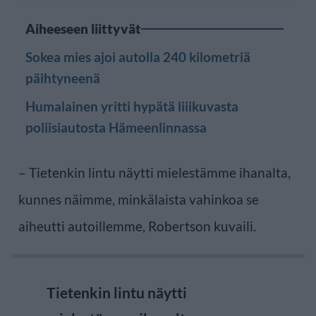
Aiheeseen liittyvät
Sokea mies ajoi autolla 240 kilometriä
päihtyneenä
Humalainen yritti hypätä liiikuvasta
poliisiautosta Hämeenlinnassa
– Tietenkin lintu näytti mielestämme ihanalta,
kunnes näimme, minkälaista vahinkoa se
aiheutti autoillemme, Robertson kuvaili.
Tietenkin lintu näytti