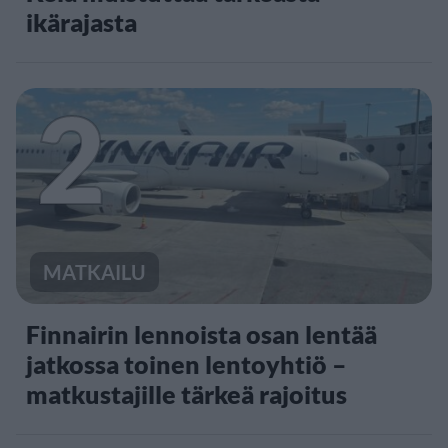
ikärajasta
2
MATKAILU
Finnairin lennoista osan lentää
jatkossa toinen lentoyhtiö –
matkustajille tärkeä rajoitus