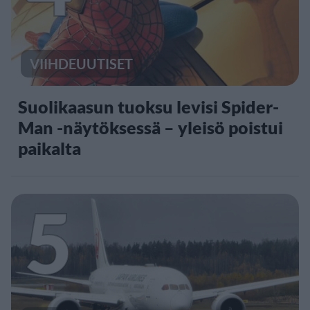
VIIHDEUUTISET
Suolikaasun tuoksu levisi Spider-
Man -näytöksessä – yleisö poistui
paikalta
5