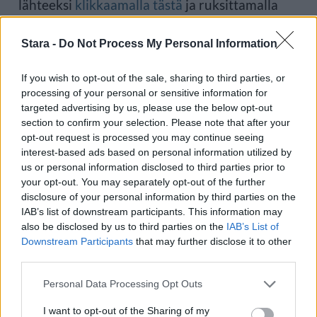
lähteeksi
klikkaamalla tästä
ja ruksittamalla
laatikon. Voit myös lukea lisää tähän artikkeliin
Stara -
Do Not Process My Personal Information
liittyvistä teemoista ja aiheista, kuten
auto
,
If you wish to opt-out of the sale, sharing to third parties, or
papukaija
tai laajemmin samasta aihealueesta
processing of your personal or sensitive information for
targeted advertising by us, please use the below opt-out
Viihdeuutiset
-osioistamme.
section to confirm your selection. Please note that after your
opt-out request is processed you may continue seeing
interest-based ads based on personal information utilized by
PS: Lue lisää autoista
Tyyliniekka.fi
-
us or personal information disclosed to third parties prior to
your opt-out. You may separately opt-out of the further
verkkolehdestä.
disclosure of your personal information by third parties on the
IAB’s list of downstream participants. This information may
also be disclosed by us to third parties on the
IAB’s List of
Ilmoita virheestä
·
Tietoa meistä
·
Toimitusperiaatteet
Downstream Participants
that may further disclose it to other
third parties.
Personal Data Processing Opt Outs
I want to opt-out of the Sharing of my