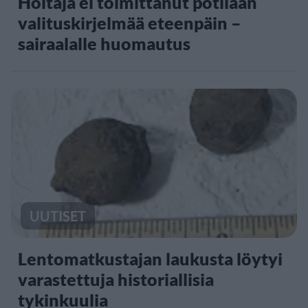
Hoitaja ei toimittanut potilaan
valituskirjelmää eteenpäin –
sairaalalle huomautus
UUTISET
Lentomatkustajan laukusta löytyi
varastettuja historiallisia
tykinkuulia