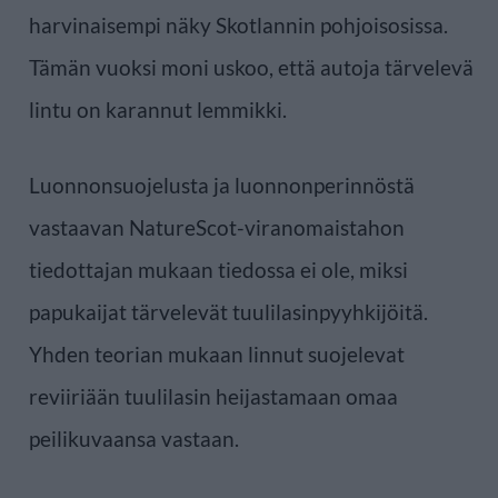
harvinaisempi näky Skotlannin pohjoisosissa.
Tämän vuoksi moni uskoo, että autoja tärvelevä
lintu on karannut lemmikki.
Luonnonsuojelusta ja luonnonperinnöstä
vastaavan NatureScot-viranomaistahon
tiedottajan mukaan tiedossa ei ole, miksi
papukaijat tärvelevät tuulilasinpyyhkijöitä.
Yhden teorian mukaan linnut suojelevat
reviiriään tuulilasin heijastamaan omaa
peilikuvaansa vastaan.