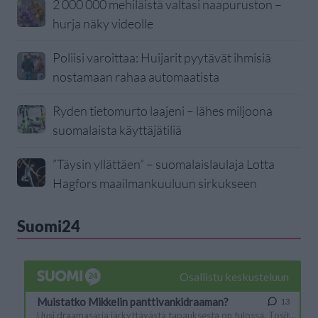
2 000 000 mehiläistä valtasi naapuruston –
hurja näky videolle
Poliisi varoittaa: Huijarit pyytävät ihmisiä
nostamaan rahaa automaatista
Ryden tietomurto laajeni – lähes miljoona
suomalaista käyttäjätiliä
”Täysin yllättäen” – suomalaislaulaja Lotta
Hagfors maailmankuuluun sirkukseen
Suomi24