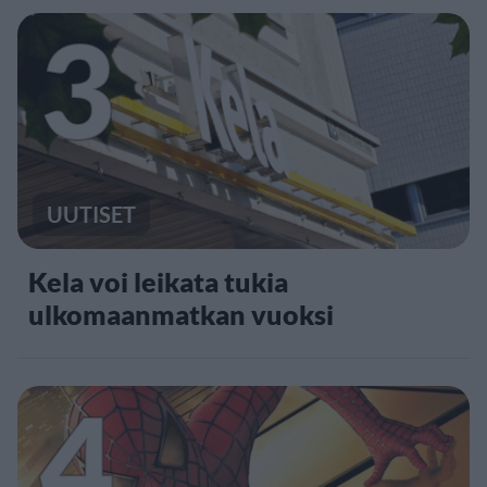
3
UUTISET
Kela voi leikata tukia
ulkomaanmatkan vuoksi
4