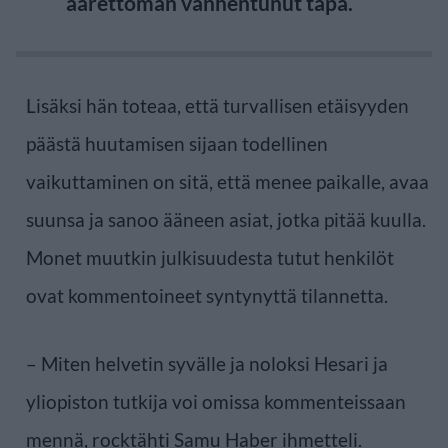
äärettömän vanhentunut tapa.
Lisäksi hän toteaa, että turvallisen etäisyyden
päästä huutamisen sijaan todellinen
vaikuttaminen on sitä, että menee paikalle, avaa
suunsa ja sanoo ääneen asiat, jotka pitää kuulla.
Monet muutkin julkisuudesta tutut henkilöt
ovat kommentoineet syntynyttä tilannetta.
– Miten helvetin syvälle ja noloksi Hesari ja
yliopiston tutkija voi omissa kommenteissaan
mennä, rocktähti Samu Haber ihmetteli.