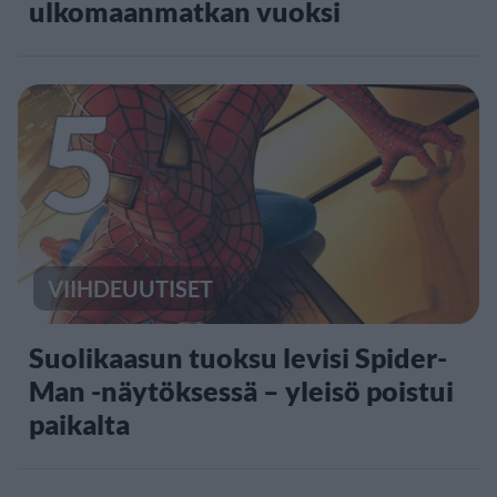
ulkomaanmatkan vuoksi
5
VIIHDEUUTISET
Suolikaasun tuoksu levisi Spider-
Man -näytöksessä – yleisö poistui
paikalta