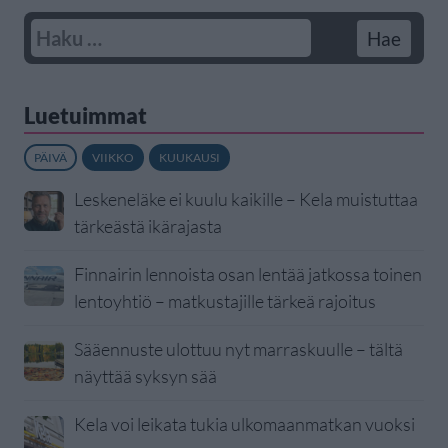
Luetuimmat
PÄIVÄ
VIIKKO
KUUKAUSI
Leskeneläke ei kuulu kaikille – Kela muistuttaa
tärkeästä ikärajasta
Finnairin lennoista osan lentää jatkossa toinen
lentoyhtiö – matkustajille tärkeä rajoitus
Sääennuste ulottuu nyt marraskuulle – tältä
näyttää syksyn sää
Kela voi leikata tukia ulkomaanmatkan vuoksi