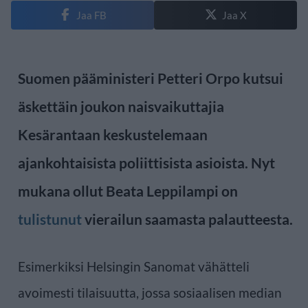
Jaa FB
Jaa X
Suomen pääministeri Petteri Orpo kutsui
äskettäin joukon naisvaikuttajia
Kesärantaan keskustelemaan
ajankohtaisista poliittisista asioista. Nyt
mukana ollut Beata Leppilampi on
tulistunut
vierailun saamasta palautteesta.
Esimerkiksi Helsingin Sanomat vähätteli
avoimesti tilaisuutta, jossa sosiaalisen median