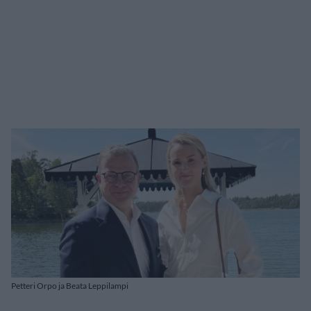
Petteri Orpo ja Beata Leppilampi