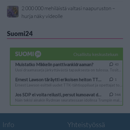
2 000 000 mehiläistä valtasi naapuruston –
hurja näky videolle
Suomi24
Info
Yhteistyössä