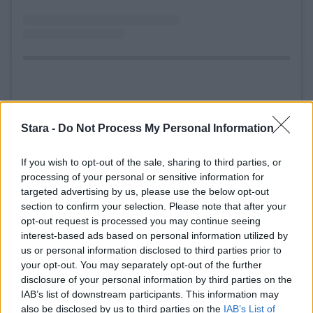
Stara -
Do Not Process My Personal Information
Henkilön BEÁTA LINNEA LEPPILAMPI (@beataleppilampi) jakama julkaisu
If you wish to opt-out of the sale, sharing to third parties, or
processing of your personal or sensitive information for
targeted advertising by us, please use the below opt-out
Voit lisätä Staran Googlen ensisijaiseksi
section to confirm your selection. Please note that after your
lähteeksi
klikkaamalla tästä
ja ruksittamalla
opt-out request is processed you may continue seeing
interest-based ads based on personal information utilized by
laatikon. Voit myös lukea lisää tähän artikkeliin
us or personal information disclosed to third parties prior to
your opt-out. You may separately opt-out of the further
liittyvistä teemoista ja aiheista, kuten
Beata
disclosure of your personal information by third parties on the
IAB’s list of downstream participants. This information may
Leppilampi
,
Kesäranta
,
Petteri Orpo
tai
also be disclosed by us to third parties on the
IAB’s List of