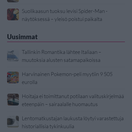
Suolikaasun tuoksu levisi Spider-Man -
näytöksessä – yleisö poistui paikalta
Uusimmat
Tallinkin Romantika lähtee Italiaan –
muutoksia alusten satamapaikoissa
Harvinainen Pokemon-peli myytiin 9 505
eurolla
Hoitaja ei toimittanut potilaan valituskirjelmää
eteenpäin – sairaalalle huomautus
Lentomatkustajan laukusta löytyi varastettuja
historiallisia tykinkuulia