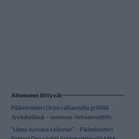
Aiheeseen liittyvät
Pääministeri Orpo ralliautolla grillillä
Jyväskylässä – somessa riehaannuttiin
”Upea turnaus Leijonat” – Pääministeri
Petteri Orpo juhlii liekinheittimellä MM-