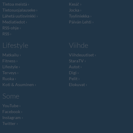
Tietoa meistä
Kesä!
Tietosuojalauseke
Jocka
Lähetä uutisvinkki
Tyyliniekka
Mediatiedot
Päivän Lehti
RSS-ohje
RSS
Lifestyle
Viihde
Matkailu
Viihdeuutiset
Fitness
StaraTV
Lifestyle
Autot
Terveys
Digi
Ruoka
Pelit
Koti & Asuminen
Elokuvat
Some
YouTube
Facebook
Instagram
Twitter