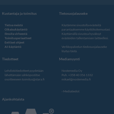
Kustantaja ja toimitus
Tietosuojalauseke
Tietoa meistä
Käytämme sivustolla evästeitä
Oikaisukäytäntö
parantaaksemme käyttökokemustasi.
Ilmoita virheestä
Käyttämällä sivustoa hyväksyt
Toimitusperiaatteet
evästeiden tallentamisen laitteellesi.
Eettiset ohjeet
AI-käytäntö
Verkkopalvelun
tiedosuojalauseke
löytyy tästä
.
Tiedotteet
Mediamyynti
Lehdistötiedotteet pyydetään
Nostemedia Oy
lähettämään sähköpostitse
Puh. +358 40 356 1332
osoitteeseen
toimitus@stara.fi
mikael@nostemedia.fi
Mediatiedot
Ajankohtaista