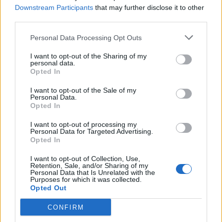
Downstream Participants
that may further disclose it to other
laajemmin samasta aihealueesta
Viihdeuutiset
-
third parties.
osioistamme.
Personal Data Processing Opt Outs
I want to opt-out of the Sharing of my
Ilmoita virheestä
·
Tietoa meistä
·
Toimitusperiaatteet
personal data.
Opted In
I want to opt-out of the Sale of my
Personal Data.
Opted In
I want to opt-out of processing my
Personal Data for Targeted Advertising.
Opted In
I want to opt-out of Collection, Use,
Retention, Sale, and/or Sharing of my
Personal Data that Is Unrelated with the
Purposes for which it was collected.
Opted Out
CONFIRM