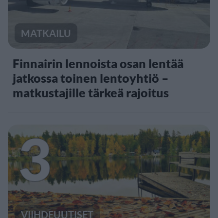
MATKAILU
Finnairin lennoista osan lentää
jatkossa toinen lentoyhtiö –
matkustajille tärkeä rajoitus
3
VIIHDEUUTISET