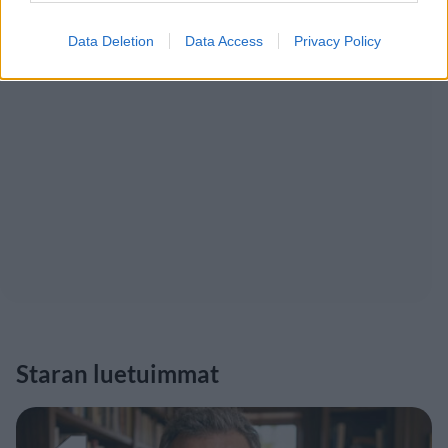
Data Deletion
Data Access
Privacy Policy
Staran luetuimmat