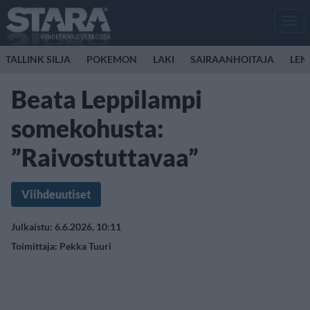
Men
TALLINK SILJA
POKEMON
LAKI
SAIRAANHOITAJA
LEN
Beata Leppilampi
somekohusta:
”Raivostuttavaa”
Viihdeuutiset
Julkaistu: 6.6.2026, 10:11
Toimittaja:
Pekka Tuuri