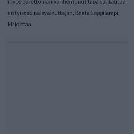
myös äärettömän vanhentunut tapa suhtautua
erityisesti naisvaikuttajiin, Beata Leppilampi
kirjoittaa.