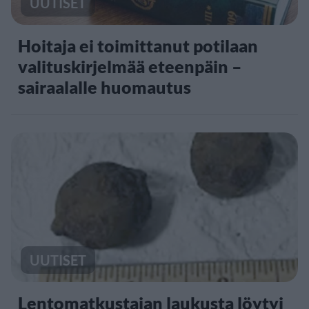
UUTISET
Hoitaja ei toimittanut potilaan
valituskirjelmää eteenpäin –
sairaalalle huomautus
UUTISET
Lentomatkustajan laukusta löytyi