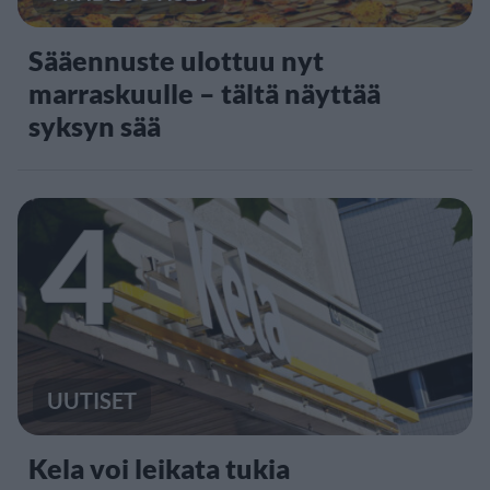
Sääennuste ulottuu nyt
marraskuulle – tältä näyttää
syksyn sää
4
UUTISET
Kela voi leikata tukia