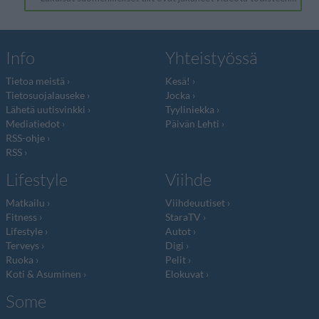
Info
Yhteistyössä
Tietoa meistä
Kesä!
Tietosuojalauseke
Jocka
Lähetä uutisvinkki
Tyyliniekka
Mediatiedot
Päivän Lehti
RSS-ohje
RSS
Lifestyle
Viihde
Matkailu
Viihdeuutiset
Fitness
StaraTV
Lifestyle
Autot
Terveys
Digi
Ruoka
Pelit
Koti & Asuminen
Elokuvat
Some