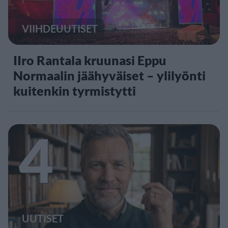
VIIHDEUUTISET
IIro Rantala kruunasi Eppu
Normaalin jäähyväiset – ylilyönti
kuitenkin tyrmistytti
4
UUTISET