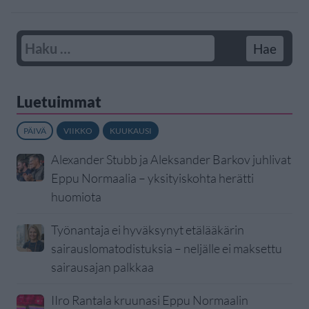
Luetuimmat
PÄIVÄ
VIIKKO
KUUKAUSI
Alexander Stubb ja Aleksander Barkov juhlivat
Eppu Normaalia – yksityiskohta herätti
huomiota
Työnantaja ei hyväksynyt etälääkärin
sairauslomatodistuksia – neljälle ei maksettu
sairausajan palkkaa
IIro Rantala kruunasi Eppu Normaalin