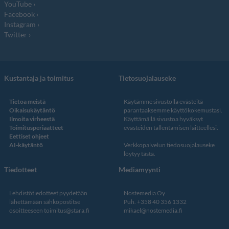
YouTube
Facebook
Instagram
Twitter
Kustantaja ja toimitus
Tietosuojalauseke
Tietoa meistä
Käytämme sivustolla evästeitä
Oikaisukäytäntö
parantaaksemme käyttökokemustasi.
Ilmoita virheestä
Käyttämällä sivustoa hyväksyt
Toimitusperiaatteet
evästeiden tallentamisen laitteellesi.
Eettiset ohjeet
AI-käytäntö
Verkkopalvelun
tiedosuojalauseke
löytyy tästä
.
Tiedotteet
Mediamyynti
Lehdistötiedotteet pyydetään
Nostemedia Oy
lähettämään sähköpostitse
Puh. +358 40 356 1332
osoitteeseen
toimitus@stara.fi
mikael@nostemedia.fi