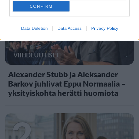
1
CONFIRM
Data Deletion
Data Access
Privacy Policy
VIIHDEUUTISET
Alexander Stubb ja Aleksander
Barkov juhlivat Eppu Normaalia –
yksityiskohta herätti huomiota
2