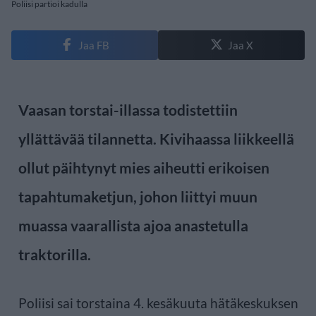
Poliisi partioi kadulla
Jaa FB
Jaa X
Vaasan torstai-illassa todistettiin
yllättävää tilannetta. Kivihaassa liikkeellä
ollut päihtynyt mies aiheutti erikoisen
tapahtumaketjun, johon liittyi muun
muassa vaarallista ajoa anastetulla
traktorilla.
Poliisi sai torstaina 4. kesäkuuta hätäkeskuksen