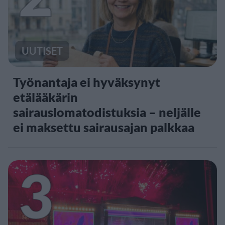
UUTISET
Työnantaja ei hyväksynyt
etälääkärin
sairauslomatodistuksia – neljälle
ei maksettu sairausajan palkkaa
3