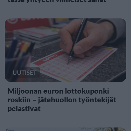
UUTISET
Miljoonan euron lottokuponki
roskiin – jätehuollon työntekijät
pelastivat