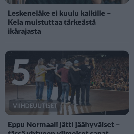
Leskeneläke ei kuulu kaikille –
Kela muistuttaa tärkeästä
ikärajasta
5
VIIHDEUUTISET
Eppu Normaali jätti jäähyväiset –
tässä yhtyeen viimeiset sanat