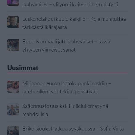
jäähyväiset – ylilyönti kuitenkin tyrmistytti
Leskeneläke ei kuulu kaikille – Kela muistuttaa
tärkeästä ikärajasta
Eppu Normaali jätti jäähyväiset – tässä
yhtyeen viimeiset sanat
Uusimmat
Miljoonan euron lottokuponki roskiin –
jätehuollon työntekijät pelastivat
Sääennuste uusiksi! Hellelukemat yhä
mahdollisia
Erikoisjoukot jatkuu syyskuussa – Sofia Virta