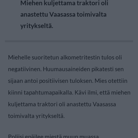
Miehen kuljettama traktori oli
anastettu Vaasassa toimivalta
yritykseltä.
Miehelle suoritetun alkometritestin tulos oli
negatiivinen. Huumausaineiden pikatesti sen
sijaan antoi positiivisen tuloksen. Mies otettiin
kiinni tapahtumapaikalla. Kävi ilmi, että miehen
kuljettama traktori oli anastettu Vaasassa
toimivalta yritykseltä.
Poliisi epäilee miestä muun muassa