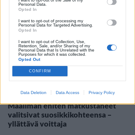
Personal Data.
Opted In
Staran luetuimmat
I want to opt-out of processing my
Personal Data for Targeted Advertising.
Opted In
1
I want to opt-out of Collection, Use,
Retention, Sale, and/or Sharing of my
Personal Data that Is Unrelated with the
Purposes for which it was collected.
Opted Out
CONFIRM
MATKAILU
Data Deletion
Data Access
Privacy Policy
Maailman eniten matkustaneet
valitsivat suosikkikohteensa –
yllättävä voittaja