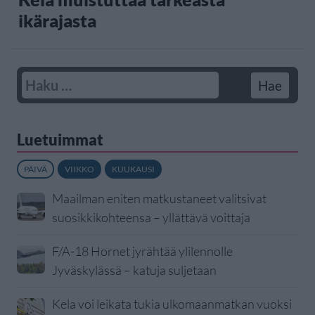
ikärajasta
Luetuimmat
PÄIVÄ
VIIKKO
KUUKAUSI
Maailman eniten matkustaneet valitsivat
suosikkikohteensa – yllättävä voittaja
F/A-18 Hornet jyrähtää ylilennolle
Jyväskylässä – katuja suljetaan
Kela voi leikata tukia ulkomaanmatkan vuoksi