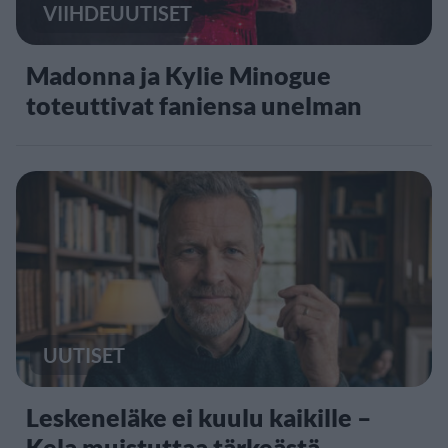
VIIHDEUUTISET
Madonna ja Kylie Minogue
toteuttivat faniensa unelman
UUTISET
Leskeneläke ei kuulu kaikille –
Kela muistuttaa tärkeästä