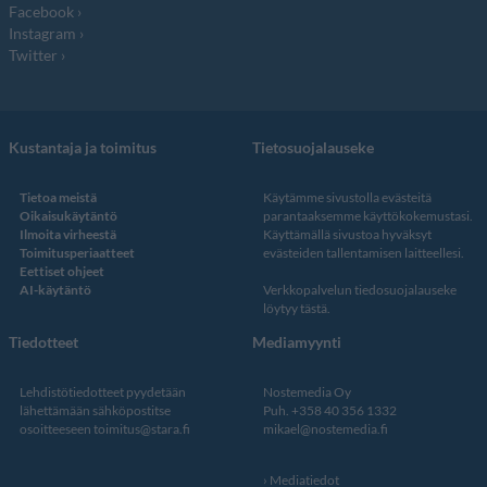
Facebook
Instagram
Twitter
Kustantaja ja toimitus
Tietosuojalauseke
Tietoa meistä
Käytämme sivustolla evästeitä
Oikaisukäytäntö
parantaaksemme käyttökokemustasi.
Ilmoita virheestä
Käyttämällä sivustoa hyväksyt
Toimitusperiaatteet
evästeiden tallentamisen laitteellesi.
Eettiset ohjeet
AI-käytäntö
Verkkopalvelun
tiedosuojalauseke
löytyy tästä
.
Tiedotteet
Mediamyynti
Lehdistötiedotteet pyydetään
Nostemedia Oy
lähettämään sähköpostitse
Puh. +358 40 356 1332
osoitteeseen
toimitus@stara.fi
mikael@nostemedia.fi
Mediatiedot