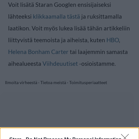
Voit lisätä Staran Googlen ensisijaiseksi
lähteeksi
klikkaamalla tästä
ja ruksittamalla
laatikon. Voit myös lukea lisää tähän artikkeliin
liittyvistä teemoista ja aiheista, kuten
HBO
,
Helena Bonham Carter
tai laajemmin samasta
aihealueesta
Viihdeuutiset
-osioistamme.
Ilmoita virheestä
·
Tietoa meistä
·
Toimitusperiaatteet