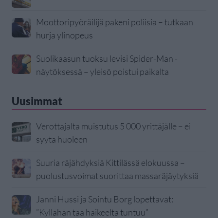
Moottoripyöräilijä pakeni poliisia – tutkaan
hurja ylinopeus
Suolikaasun tuoksu levisi Spider-Man -
näytöksessä – yleisö poistui paikalta
Uusimmat
Verottajalta muistutus 5 000 yrittäjälle – ei
syytä huoleen
Suuria räjähdyksiä Kittilässä elokuussa –
puolustusvoimat suorittaa massaräjäytyksiä
Janni Hussi ja Sointu Borg lopettavat:
”Kyllähän tää haikeelta tuntuu”