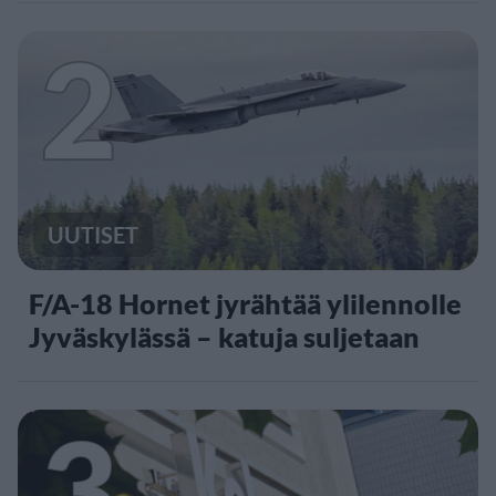
2
UUTISET
F/A-18 Hornet jyrähtää ylilennolle
Jyväskylässä – katuja suljetaan
3