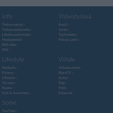
Info
Yhteistyössä
Tietoa meistä
Kesä!
Tietosuojalauseke
Jocka
Lähetä uutisvinkki
Tyyliniekka
Mediatiedot
Päivän Lehti
RSS-ohje
RSS
Lifestyle
Viihde
Matkailu
Viihdeuutiset
Fitness
StaraTV
Lifestyle
Autot
Terveys
Digi
Ruoka
Pelit
Koti & Asuminen
Elokuvat
Some
YouTube