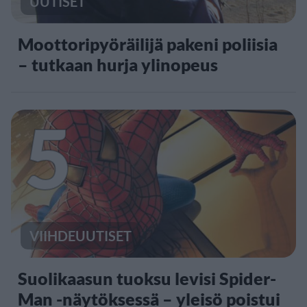
UUTISET
Moottoripyöräilijä pakeni poliisia
– tutkaan hurja ylinopeus
5
VIIHDEUUTISET
Suolikaasun tuoksu levisi Spider-
Man -näytöksessä – yleisö poistui