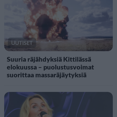
UUTISET
Suuria räjähdyksiä Kittilässä
elokuussa – puolustusvoimat
suorittaa massaräjäytyksiä