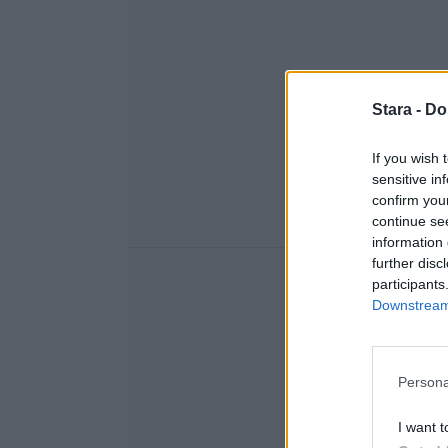
Stara -
Do
If you wish 
sensitive in
confirm you
continue se
information 
further disc
participants
Downstream 
Persona
I want t