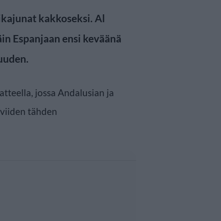
pikajunat kakkoseksi. Al
täin Espanjaan ensi keväänä
uuden.
tteella, jossa Andalusian ja
 viiden tähden