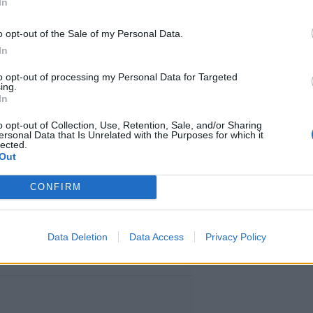
In
iä
o opt-out of the Sale of my Personal Data.
In
Madridiin. Junamatka pysähtyy
to opt-out of processing my Personal Data for Targeted
ing.
In
a, kuten UNESCOn
o opt-out of Collection, Use, Retention, Sale, and/or Sharing
 sekä useissa pienemmissä
ersonal Data that Is Unrelated with the Purposes for which it
lected.
Out
CONFIRM
a arvostavat laadukasta palvelua
Data Deletion
Data Access
Privacy Policy