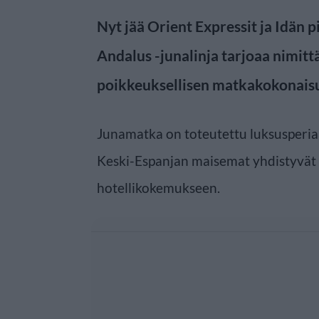
Nyt jää Orient Expressit ja Idän 
Andalus -junalinja tarjoaa nimit
poikkeuksellisen matkakokonais
Junamatka on toteutettu luksusperiaa
Keski-Espanjan maisemat yhdistyvät
hotellikokemukseen.