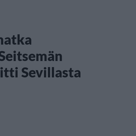
matka
 Seitsemän
tti Sevillasta