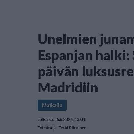
Unelmien juna
Espanjan halki:
päivän luksusrei
Madridiin
Matkailu
Julkaistu: 6.6.2026, 13:04
Toimittaja:
Terhi Piiroinen