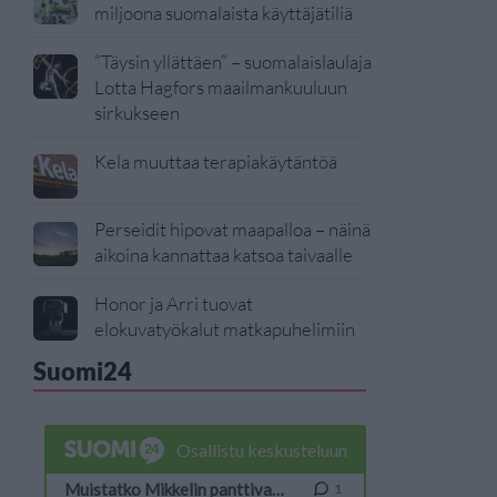
miljoona suomalaista käyttäjätiliä
”Täysin yllättäen” – suomalaislaulaja
Lotta Hagfors maailmankuuluun
sirkukseen
Kela muuttaa terapiakäytäntöä
Perseidit hipovat maapalloa – näinä
aikoina kannattaa katsoa taivaalle
Honor ja Arri tuovat
elokuvatyökalut matkapuhelimiin
Suomi24