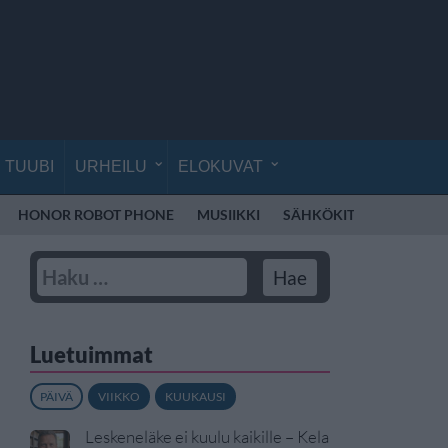
TUUBI
URHEILU
ELOKUVAT
HONOR ROBOT PHONE
MUSIIKKI
SÄHKÖKITARA
VEIK
Luetuimmat
PÄIVÄ
VIIKKO
KUUKAUSI
Leskeneläke ei kuulu kaikille – Kela