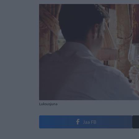
Luksusjuna
Jaa FB