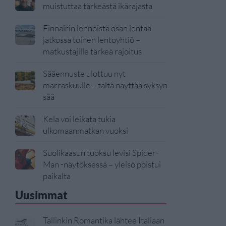
muistuttaa tärkeästä ikärajasta
Finnairin lennoista osan lentää
jatkossa toinen lentoyhtiö –
matkustajille tärkeä rajoitus
Sääennuste ulottuu nyt
marraskuulle – tältä näyttää syksyn
sää
Kela voi leikata tukia
ulkomaanmatkan vuoksi
Suolikaasun tuoksu levisi Spider-
Man -näytöksessä – yleisö poistui
paikalta
Uusimmat
Tallinkin Romantika lähtee Italiaan