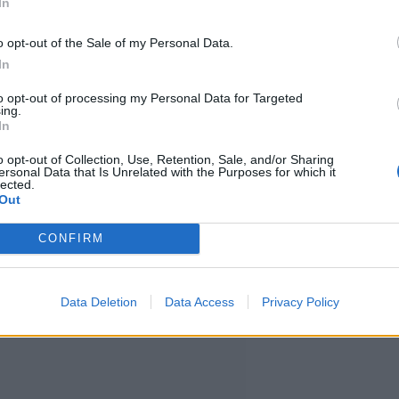
mien pystyttäminen rannalle on
In
o opt-out of the Sale of my Personal Data.
In
ttojen ja muiden varjostimien
to opt-out of processing my Personal Data for Targeted
ing.
In
en viranomaisten sivuilla
o opt-out of Collection, Use, Retention, Sale, and/or Sharing
ersonal Data that Is Unrelated with the Purposes for which it
lected.
Out
CONFIRM
Data Deletion
Data Access
Privacy Policy