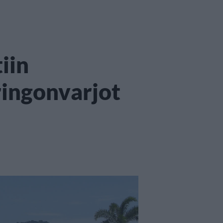
tiin
ingonvarjot