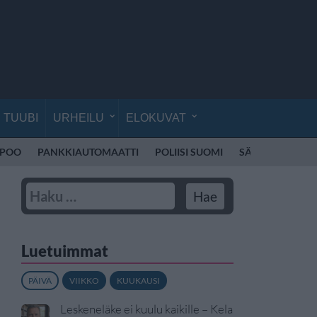
TUUBI
URHEILU
ELOKUVAT
SPOO
PANKKIAUTOMAATTI
POLIISI SUOMI
SÄHKÖPOTKUL
Luetuimmat
PÄIVÄ
VIIKKO
KUUKAUSI
Leskeneläke ei kuulu kaikille – Kela