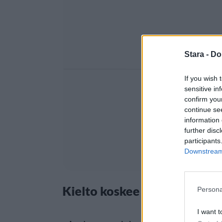
Stara -
Do
If you wish 
sensitive in
confirm you
continue se
information 
further disc
participants
Downstream 
Kielto koskee kaikkia varjos
Persona
I want t