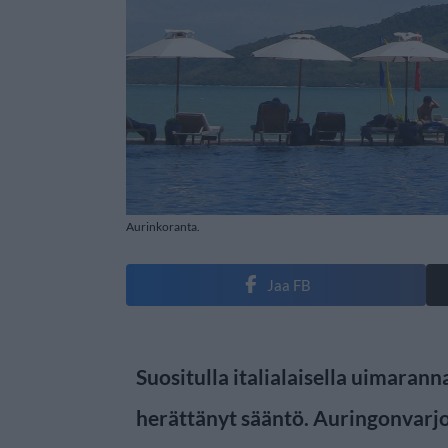
Aurinkoranta.
Jaa FB
Suositulla italialaisella uimaran
herättänyt sääntö. Auringonvarjo