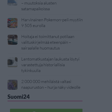
– muutoksia alusten
satamapaikoissa
Harvinainen Pokemon-peli myytiin
9 505 eurolla
Hoitaja ei toimittanut potilaan
valituskirjelmää eteenpäin –
sairaalalle huomautus
Lentomatkustajan laukusta löytyi
varastettuja historiallisia
tykinkuulia
2 000 000 mehiläistä valtasi
naapuruston – hurja näky videolle
Suomi24