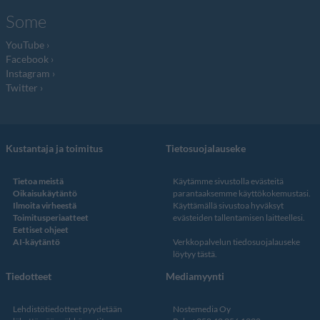
Some
YouTube
Facebook
Instagram
Twitter
Kustantaja ja toimitus
Tietosuojalauseke
Tietoa meistä
Käytämme sivustolla evästeitä
Oikaisukäytäntö
parantaaksemme käyttökokemustasi.
Ilmoita virheestä
Käyttämällä sivustoa hyväksyt
Toimitusperiaatteet
evästeiden tallentamisen laitteellesi.
Eettiset ohjeet
AI-käytäntö
Verkkopalvelun
tiedosuojalauseke
löytyy tästä
.
Tiedotteet
Mediamyynti
Lehdistötiedotteet pyydetään
Nostemedia Oy