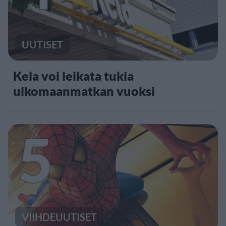
UUTISET
Kela voi leikata tukia
ulkomaanmatkan vuoksi
5
VIIHDEUUTISET