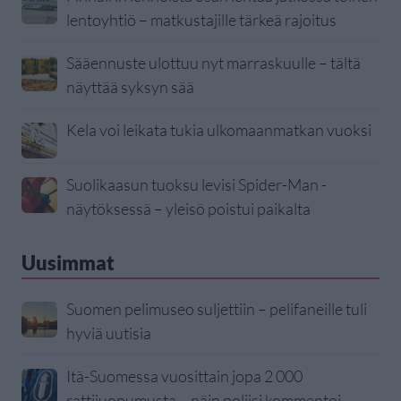
lentoyhtiö – matkustajille tärkeä rajoitus
Sääennuste ulottuu nyt marraskuulle – tältä
näyttää syksyn sää
Kela voi leikata tukia ulkomaanmatkan vuoksi
Suolikaasun tuoksu levisi Spider-Man -
näytöksessä – yleisö poistui paikalta
Uusimmat
Suomen pelimuseo suljettiin – pelifaneille tuli
hyviä uutisia
Itä-Suomessa vuosittain jopa 2 000
rattijuopumusta – näin poliisi kommentoi