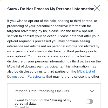
Voit lisätä Staran Googlen ensisijaiseksi
Stara -
Do Not Process My Personal Information
lähteeksi
klikkaamalla tästä
ja ruksittamalla
laatikon. Voit myös lukea lisää tähän artikkeliin
If you wish to opt-out of the sale, sharing to third parties, or
processing of your personal or sensitive information for
liittyvistä teemoista ja aiheista, kuten
targeted advertising by us, please use the below opt-out
section to confirm your selection. Please note that after your
kerrostalo
,
rakennustyömaa
tai laajemmin
opt-out request is processed you may continue seeing
samasta aihealueesta
Koti & Asuminen
-
interest-based ads based on personal information utilized by
us or personal information disclosed to third parties prior to
osioistamme.
your opt-out. You may separately opt-out of the further
disclosure of your personal information by third parties on the
IAB’s list of downstream participants. This information may
Ilmoita virheestä
·
Tietoa meistä
·
Toimitusperiaatteet
also be disclosed by us to third parties on the
IAB’s List of
Downstream Participants
that may further disclose it to other
third parties.
Personal Data Processing Opt Outs
I want to opt-out of the Sharing of my
personal data.
Opted In