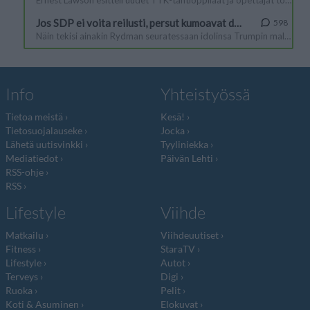
Info
Yhteistyössä
Tietoa meistä
Kesä!
Tietosuojalauseke
Jocka
Lähetä uutisvinkki
Tyyliniekka
Mediatiedot
Päivän Lehti
RSS-ohje
RSS
Lifestyle
Viihde
Matkailu
Viihdeuutiset
Fitness
StaraTV
Lifestyle
Autot
Terveys
Digi
Ruoka
Pelit
Koti & Asuminen
Elokuvat