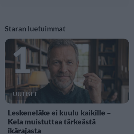
Staran luetuimmat
1
UUTISET
Leskeneläke ei kuulu kaikille –
Kela muistuttaa tärkeästä
ikärajasta