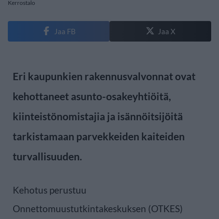
Kerrostalo
Jaa FB
Jaa X
Eri kaupunkien rakennusvalvonnat ovat
kehottaneet asunto-osakeyhtiöitä,
kiinteistönomistajia ja isännöitsijöitä
tarkistamaan parvekkeiden kaiteiden
turvallisuuden.
Kehotus perustuu
Onnettomuustutkintakeskuksen (OTKES)