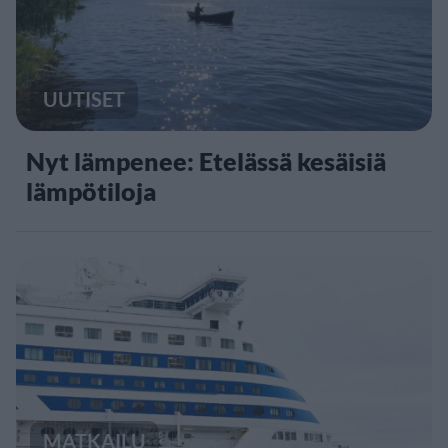
UUTISET
Nyt lämpenee: Etelässä kesäisiä
lämpötiloja
MATKAILU