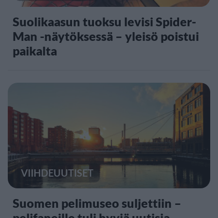
Suolikaasun tuoksu levisi Spider-
Man -näytöksessä – yleisö poistui
paikalta
VIIHDEUUTISET
Suomen pelimuseo suljettiin –
pelifaneille tuli hyviä uutisia