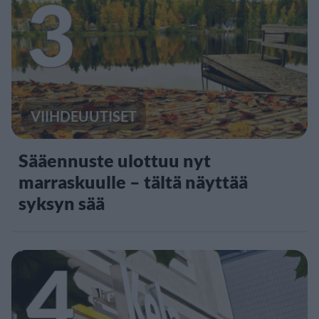
3
VIIHDEUUTISET
Sääennuste ulottuu nyt
marraskuulle – tältä näyttää
syksyn sää
4