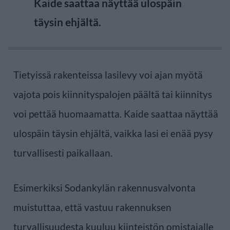
Kaide saattaa näyttää ulospäin
täysin ehjältä.
Tietyissä rakenteissa lasilevy voi ajan myötä
vajota pois kiinnityspalojen päältä tai kiinnitys
voi pettää huomaamatta. Kaide saattaa näyttää
ulospäin täysin ehjältä, vaikka lasi ei enää pysy
turvallisesti paikallaan.
Esimerkiksi Sodankylän rakennusvalvonta
muistuttaa, että vastuu rakennuksen
turvallisuudesta kuuluu kiinteistön omistajalle